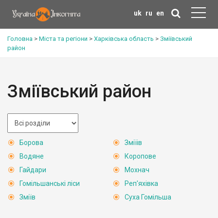
uk
ru
en
Головна
>
Міста та регіони
>
Харківська область
>
Зміївський
район
Зміївський район
Борова
Зміїів
Водяне
Коропове
Гайдари
Мохнач
Гомільшанські ліси
Реп'яхівка
Зміїв
Суха Гомільша