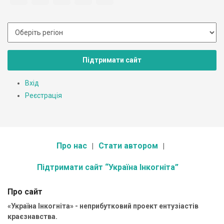
Підтримати сайт
Вхід
Реєстрація
Про нас
Стати автором
Підтримати сайт “Україна Інкогніта”
Про сайт
«Україна Інкогніта» - неприбутковий проект ентузіастів
краєзнавства.