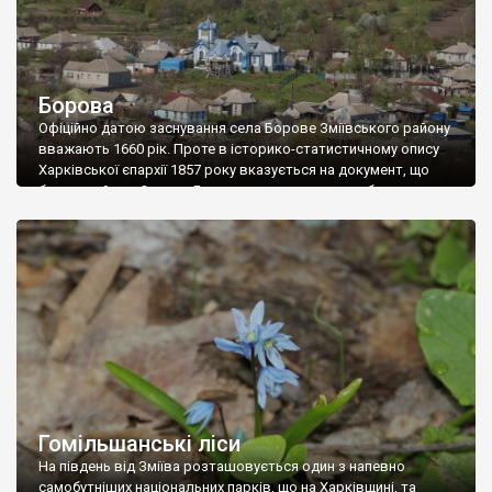
Борова
Офіційно датою заснування села Борове Зміївського району
вважають 1660 рік. Проте в історико-статистичному опису
Харківської єпархії 1857 року вказується на документ, що
боярський син Онисим Бєлозєров надавав чолобитну на
виділення йому орної та покосної землі поряд з маєтками
«помещики девятью человеками Игнатом Дюковым с
товарищи» «прмеж колодезя Студенка и Борового». Отже,
фактично село вже існувало […]
Гомільшанські ліси
На південь від Зміїва розташовується один з напевно
самобутніших національних парків, що на Харківщині, та