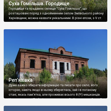
Суха Гомільша. Городище
Городище та прадавнє селище “Суха Гомільша”, що
розташовані поряд з однойменним селом Зміївського району
Харківщини, можна назвати унікальними. В різні епохи, з V ст.
до н.е. до середини Х ст. н.е. тут оселялись люди, тому вони
мають нашарування різних культур. Дослідження та розкопи
виявили, що городище має ознаки поселення носіїв скіфської
лісостепової, пенківської і салтівської […]
Реп’яхівка
Дуже важко збирати інформацію та писати про село, його
історію, навіть якщо в ньому збереглась, хай і в поганому
стані, якась пам’ятка, але проживає всього 8 (!!!) мешканців.
Ну ось як в селі Реп’яхівка колишнього Зміївського району. Є
там мурована садиба, будинок, збудований в 1905-1996 роках,
в стилі цегляного модерну. Вікіпедія та інші джерела дуже […]