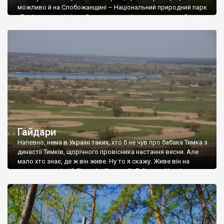
можливо й на Слобожанщині – Національний природний парк
«Гомільшанські ліси». Зараз територія парку складає близько
14,5 тис.га. А формування цієї заповідної місцини,
природоохоронної території як національного парку
відбувалось поступово. Починалось з того, що ще на початку
XVIII ст. було затверджено […]
Гайдари
Напевно, нема в Україні таких, хто б не чув про бабака Тимка з
династії Тимків, щорічного провісника настання весни. Але
мало хто знає, де ж він живе. Ну то я скажу. Живе він на
науково-дослідній біологічній станції «Гайдари» Харківського
університету, яка розташовується неподалік села Гайдари
Зміївського району в межах Національного природного парку
«Гомільшанські ліси». Від […]