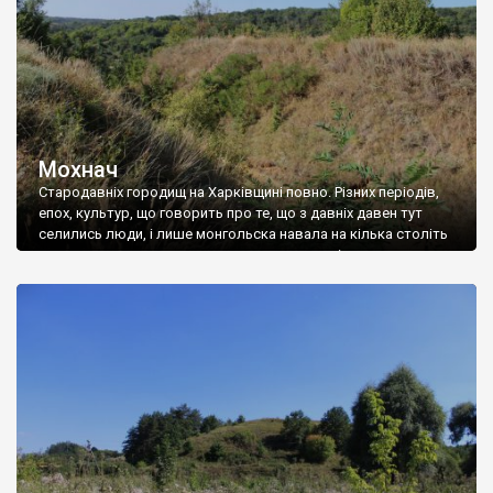
Мохнач
Стародавніх городищ на Харківщині повно. Різних періодів,
епох, культур, що говорить про те, що з давніх давен тут
селились люди, і лише монгольска навала на кілька століть
призупинила розвиток цього краю, давши підставу назвати
його Диким полем. Ось і в с. Мохнач Зміївського району
Харківщини є таке однойменне стародавнє городище, яке з
2009 року має […]