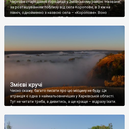
Чергове стародавнє городище у Зміївському районі. Назване
за розташуванням поблизу від села Коропове, в 3 км на
північ, однойменно з назвою села – «Коропове». Воно
знаходиться на території НПП «Гомільшанські ліси», на
узвишші берега Сіверського Донця, вкрите лісом та
чагарниками, тому не відразу його й знайдеш, але численні
вказівники допоможуть. Вперше городище згадується на
початку […]
Змієві кручі
Чесно скажу, багато писати про цю місцину не буду. Ця
атракція є одна з наймальовничіших у Харківській області.
Тут не читати треба, а дивитись, а ще краще – відразу їхати.
Якщо навіть на світлинах від пейзажів Змієвих круч
перехоплює подих, то що ж буде коли ви зустрінете світанок
на високому крутому березі, а під вами […]