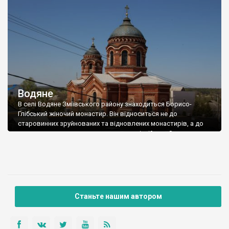
Водяне
В селі Водяне Зміївського району знаходиться Борисо-
Глібський жіночий монастир. Він відноситься не до
старовинних зруйнованих та відновлених монастирів, а до
новостворених, заснованих вже в новітній час. Заснована
обитель була 1997 року, а передувала цьому відбудова
занедбаної церкви кінця 19 – початку 20 ст. Існуюча Борисо-
Глібська церква, що знаходиться на території монастиря,
почала будуватись ще з […]
Станьте нашим автором