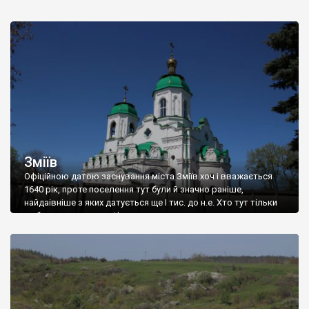
Зміїв
Офіційною датою заснування міста Зміїв хоч і вважається
1640 рік, проте поселення тут були й значно раніше,
найдаівніше з яких датується ще I тис. до н.е. Хто тут тільки
не був з того часу: скіфи, сармати, готи, гуни, алани, авари,
хазари, половці, печеніги, татари, слов’яни. В літописах
пишеться, що Новгород-Сіверський князь Ігор
Святославович в кінці […]