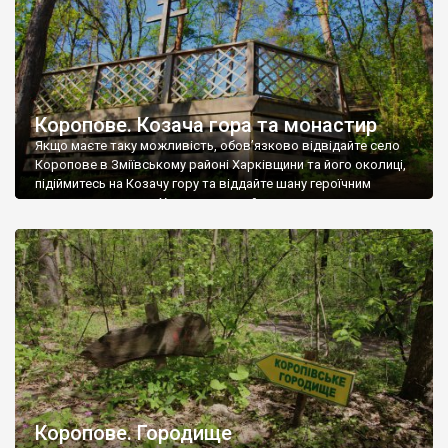
Коропове. Козача гора та монастир
Якщо маєте таку можливість, обов’язково відвідайте село
Коропове в Зміївському районі Харківщини та його околиці,
підіймитесь на Козачу гору та віддайте шану героїчним
пращурам-козакам. Хоч саме село й невеличке, але саме тут
поруч був козацький Свято-Миколаївський монастир, від
якого зараз залишились лише руїни, залишки окремих
храмових стін. Заснували його у 1648 році (дата не
встановлено […]
Коропове. Городище