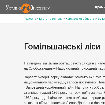
Крам
Головна
>
Міста та регіони
>
Харківська область
>
Змії
Гомільшанські ліси
На південь від Зміїва розташовується один з нап
на Слобожанщині – Національний природний парк 
Зараз територія парку складає близько 14,5 тис.г
національного парку відбувалось поступово. Почи
«Заповідний корабельний гай». На початку ХХ ст. 
станцією, надалі 1926 року на території в заплав
1932 року ці дві ділянки – вже пам’ятки природи
заказник «Гомільшанська Лісова Дача», на базі як