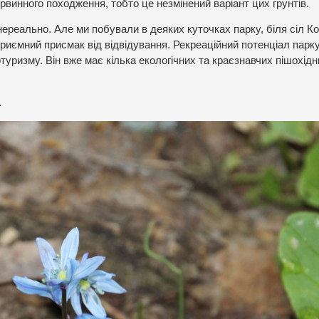
винного походження, тобто це незмінений варіант цих грунтів.
нереально. Але ми побували в деяких куточках парку, біля сіл К
приємний присмак від відвідування. Рекреаційний потенціал парк
туризму. Він вже має кілька екологічних та краєзнавчих пішохідн
.