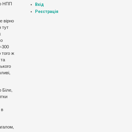
но НПП
Вхід
Реєстрація
е вірно
н тут
к
во
0-300
о того ж
 та
ського
ливі,
о Біле,
ятки
 в
агалом,