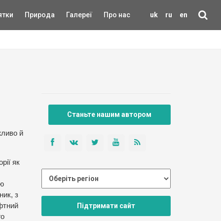
ятки
Природа
Галереї
Про нас
uk
ru
en
Станьте нашим автором
жливо й
рії як
ою
ник, з
Підтримати сайт
афтний
го