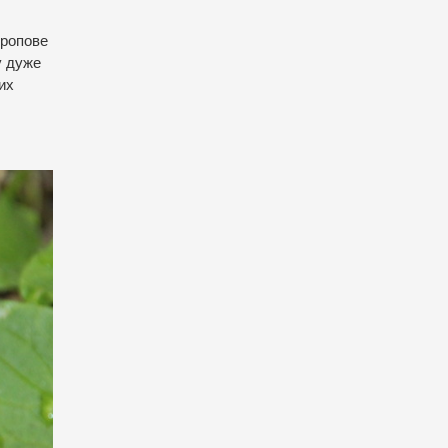
оропове
у дуже
их