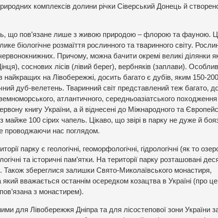
 природних комплексів долини річки Сіверський Донець й створе
ось, що пов’язане лише з живою природою – флорою та фауною. Ц
лике біологічне розмаїття рослинного та тваринного світу. Росли
 червонокнижних. Причому, можна бачити окремі великі ділянки я
нця), соснових лісів (лівий берег), вербняків (заплави). Особли
з найкращих на Лівобережжі, досить багато є дубів, яким 150-20
00-річний дуб-велетень. Тваринний світ представлений теж багато, д
дземноморського, атлантичного, середньоазіатського походження
ервону книгу України, а й віднесені до Міжнародного та Європей
 майже 100 сірих чапель. Цікаво, що звірі в парку не дуже й бояз
ше проводжаючи нас поглядом.
торії парку є геологічні, геоморфологічні, гідрологічні (як то озер
гічні та історичні пам’ятки. На території парку розташовані дес
. Також збереглися залишки Свято-Миколаївського монастиря,
а який вважається останнім осередком козацтва в Україні (про це
ї пов’язана з монастирем).
онними для Лівобережжя Дніпра та для лісостепової зони України з