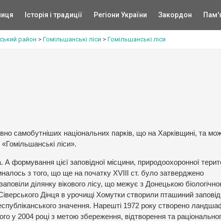
ниця
Історія і традиції
Регіони України
Закордон
Пам'
вський район
>
Гомільшанські ліси
>
Гомільшанські ліси
евно самобутніших національних парків, що на Харківщині, та мо
«Гомільшанські ліси».
а. А формування цієї заповідної місцини, природоохоронної терито
налось з того, що ще на початку XVIII ст. було затверджено
заповіли ділянку вікового лісу, що межує з Донецькою біологічн
і Сіверського Дінця в урочищі Хомутки створили пташиний заповід
 республіканського значення. Нарешті 1972 року створено ландш
ого у 2004 році з метою збереження, відтворення та раціонально