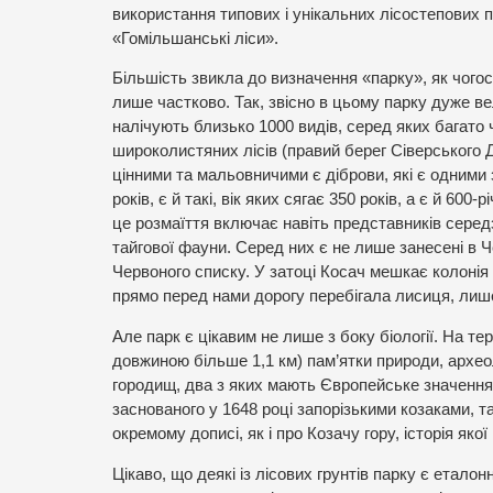
використання типових і унікальних лісостепових
«Гомільшанські ліси».
Більшість звикла до визначення «парку», як чог
лише частково. Так, звісно в цьому парку дуже ве
налічують близько 1000 видів, серед яких багато
широколистяних лісів (правий берег Сіверського Ді
цінними та мальовничими є діброви, які є одними 
років, є й такі, вік яких сягає 350 років, а є й 6
це розмаїття включає навіть представників сере
тайгової фауни. Серед них є не лише занесені в Ч
Червоного списку. У затоці Косач мешкає колонія з
прямо перед нами дорогу перебігала лисиця, ли
Але парк є цікавим не лише з боку біології. На тери
довжиною більше 1,1 км) пам’ятки природи, археоло
городищ, два з яких мають Європейське значення
заснованого у 1648 році запорізькими козаками, т
окремому дописі, як і про Козачу гору, історія яко
Цікаво, що деякі із лісових грунтів парку є етал