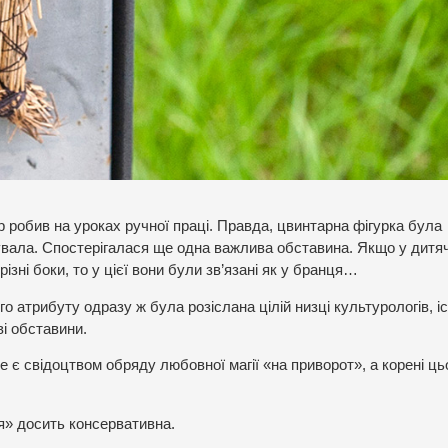
р робив на уроках ручної праці. Правда, цвинтарна фігурка була
дувала. Спостерігалася ще одна важлива обставина. Якщо у дитя
ізні боки, то у цієї вони були зв’язані як у бранця…
о атрибуту одразу ж була розіслана цілій низці культурологів, іс
ві обставини.
 є свідоцтвом обряду любовної магії «на приворот», а корені ць
я» досить консервативна.