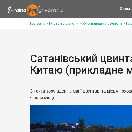
Крам
Головна
>
Міста та регіони
>
Хмельницька область
>
Го
Сатанівський цвинта
Китаю (прикладне м
З точки зору адептів магії цвинтарі та місця пох
чільне місце.