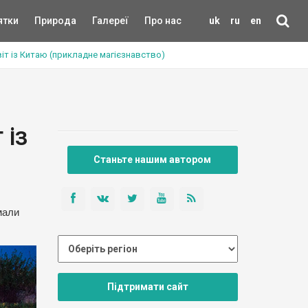
ятки
Природа
Галереї
Про нас
uk
ru
en
віт із Китаю (прикладне магієзнавство)
 із
Станьте нашим автором
мали
Підтримати сайт