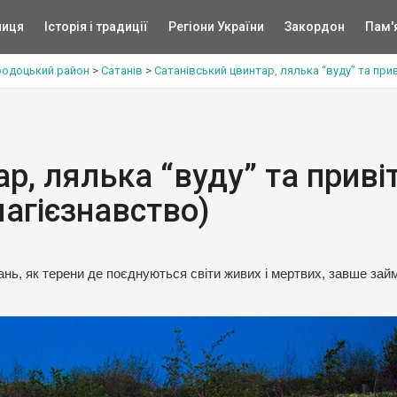
ниця
Історія і традиції
Регіони України
Закордон
Пам'
родоцький район
>
Сатанів
>
Сатанівський цвинтар, лялька “вуду” та при
р, лялька “вуду” та привіт
агієзнавство)
овань, як терени де поєднуються світи живих і мертвих, завше зай