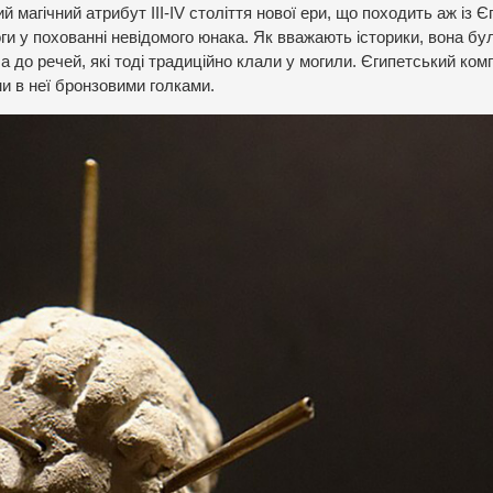
магічний атрибут III-IV століття нової ери, що походить аж із Єг
и у похованні невідомого юнака. Як вважають історики, вона бу
ла до речей, які тоді традиційно клали у могили. Єгипетський ком
ми в неї бронзовими голками.