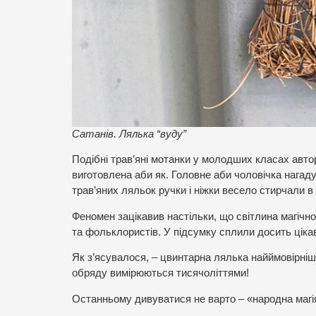
Сатанів. Лялька “вуду”
Подібні трав’яні мотанки у молодших класах авто
виготовлена аби як. Головне аби чоловічка нага
трав’яних ляльок ручки і ніжки весело стирчали в р
Феномен зацікавив настільки, що світлина магічног
та фольклористів. У підсумку сплили досить ціка
Як з’ясувалося, – цвинтарна лялька найймовірніше
обряду вимірюються тисячоліттями!
Останньому дивуватися не варто – «народна магі