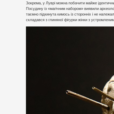
Зокрема, у Луврі можна побачити майже ідентичний 
Посудину із «магічним набором» виявили археолог
таємно підкинута кимось із сторонніх і не належа
складався з глиняної фігурки жінки з устромлени