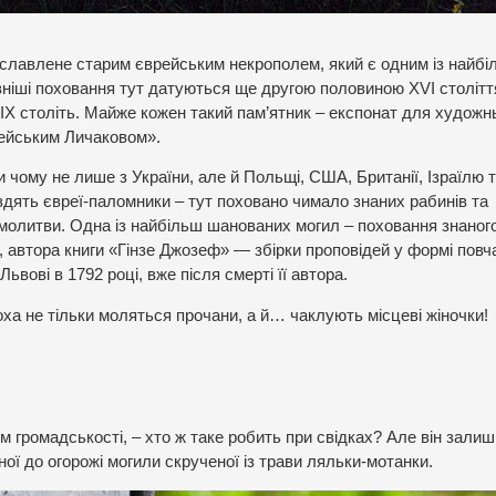
уславлене старим єврейським некрополем, який є одним із найбі
вніші поховання тут датуються ще другою половиною ХVІ столітт
ХІХ століть. Майже кожен такий пам’ятник – експонат для художн
ейським Личаковом».
ри чому не лише з України, але й Польщі, США, Британії, Ізраїлю
їздять євреї-паломники – тут поховано чимало знаних рабинів та
 молитви. Одна із найбільш шанованих могил – поховання знаног
 автора книги «Гінзе Джозеф» — збірки проповідей у ​​формі пов
ьвові в 1792 році, вже після смерті її автора.
а не тільки моляться прочани, а й… чаклують місцеві жіночки!
ям громадськості, – хто ж таке робить при свідках? Але він залиш
ної до огорожі могили скрученої із трави ляльки-мотанки.