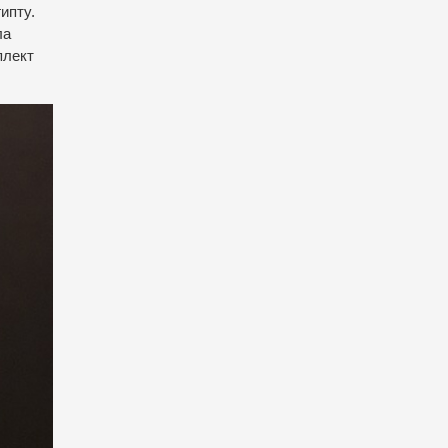
ипту.
ла
плект