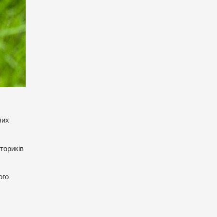
чих
ториків
ого