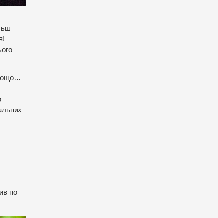
льш
я!
ього
 тощо…
о
чальних
ив по