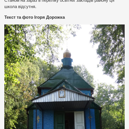
Станом на зараз в переліку освітніх закладів району ця
школа відсутня.
Текст та фото Ігоря Дорожка