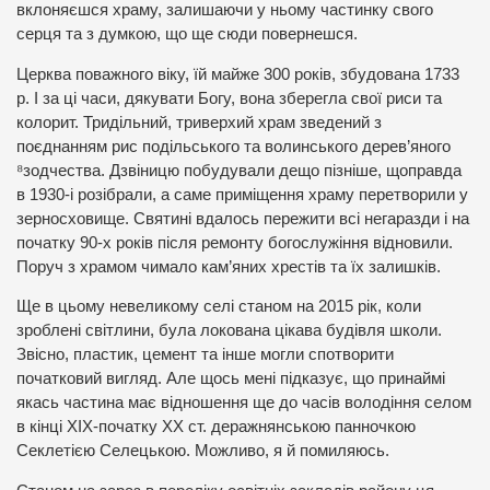
вклоняєшся храму, залишаючи у ньому частинку свого
серця та з думкою, що ще сюди повернешся.
Церква поважного віку, їй майже 300 років, збудована 1733
р. І за ці часи, дякувати Богу, вона зберегла свої риси та
колорит. Тридільний, триверхий храм зведений з
поєднанням рис подільського та волинського дерев’яного
⁸зодчества. Дзвіницю побудували дещо пізніше, щоправда
в 1930-і розібрали, а саме приміщення храму перетворили у
зерносховище. Святині вдалось пережити всі негаразди і на
початку 90-х років після ремонту богослужіння відновили.
Поруч з храмом чимало кам’яних хрестів та їх залишків.
Ще в цьому невеликому селі станом на 2015 рік, коли
зроблені світлини, була локована цікава будівля школи.
Звісно, пластик, цемент та інше могли спотворити
початковий вигляд. Але щось мені підказує, що принаймі
якась частина має відношення ще до часів володіння селом
в кінці ХІХ-початку ХХ ст. деражнянською панночкою
Секлетією Селецькою. Можливо, я й помиляюсь.