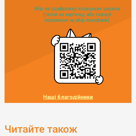
Збір на оцифровку козацьких церков
(тисни на картинці, або скануй
посилання на збір monobank):
Наші благодійники
Читайте також