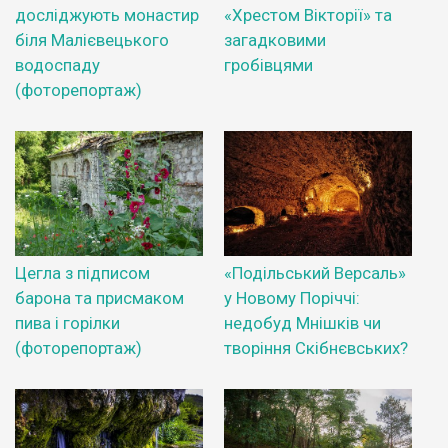
досліджують монастир
«Хрестом Вікторії» та
біля Малієвецького
загадковими
водоспаду
гробівцями
(фоторепортаж)
Цегла з підписом
«Подільський Версаль»
барона та присмаком
у Новому Поріччі:
пива і горілки
недобуд Мнішків чи
(фоторепортаж)
творіння Скібнєвських?