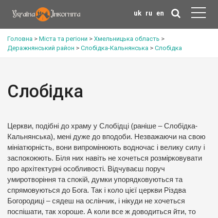
uk
ru
en
Головна
>
Міста та регіони
>
Хмельницька область
>
Деражнянський район
>
Слобідка-Кальнянська
>
Слобідка
Слобідка
Церкви, подібні до храму у Слобідці (раніше – Слобідка-
Кальнянська), мені дуже до вподоби. Незважаючи на свою
мініатюрність, вони випромінюють водночас і велику силу і
заспокоюють. Біля них навіть не хочеться розмірковувати
про архітектурні особливості. Відчуваєш поруч
умиротворіння та спокій, думки упорядковуються та
спрямовуються до Бога. Так і коло цієї церкви Різдва
Богородиці – сядеш на ослінчик, і нікуди не хочеться
поспішати, так хороше. А коли все ж доводиться йти, то