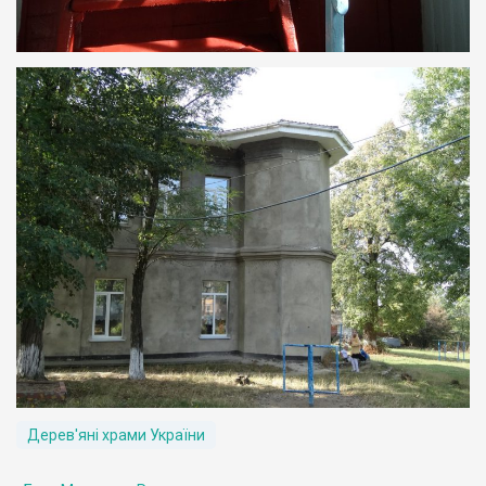
Дерев'яні храми України