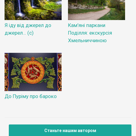
Я іду від джерел до
Кам’яні паркани
джерел… (с)
Поділля: екскурсія
Хмельниччиною
До Пуріму про бароко
Станьте нашим автором