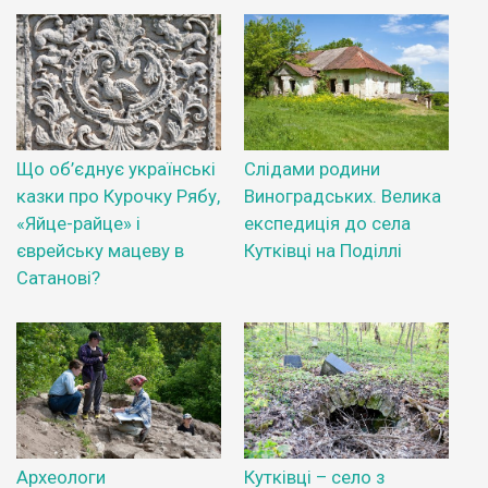
Що об’єднує українські
Слідами родини
казки про Курочку Рябу,
Виноградських. Велика
«Яйце-райце» і
експедиція до села
єврейську мацеву в
Кутківці на Поділлі
Сатанові?
Археологи
Кутківці – село з