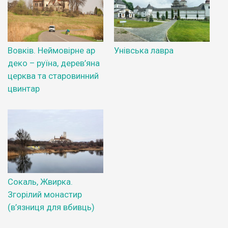
Вовків. Неймовірне ар
Унівська лавра
деко – руїна, дерев’яна
церква та старовинний
цвинтар
Сокаль, Жвирка.
Згорілий монастир
(в’язниця для вбивць)