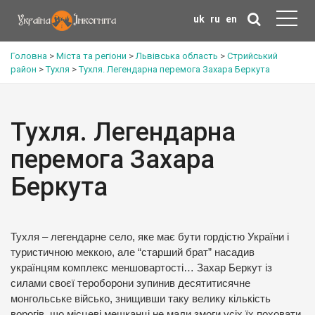
uk
ru
en
Головна
>
Міста та регіони
>
Львівська область
>
Стрийський
район
>
Тухля
>
Тухля. Легендарна перемога Захара Беркута
Тухля. Легендарна
перемога Захара
Беркута
Тухля – легендарне село, яке має бути гордістю України і
туристичною меккою, але “старший брат” насадив
українцям комплекс меншовартості… Захар Беркут із
силами своєї тероборони зупинив десятитисячне
монгольське військо, знищивши таку велику кількість
ворогів, що місцеві мешканці не мали змоги усіх їх поховати,