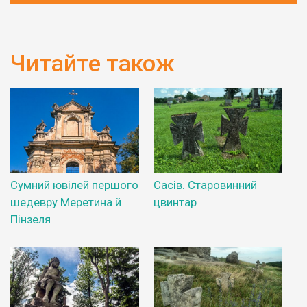
Читайте також
Сумний ювілей першого
Сасів. Старовинний
шедевру Меретина й
цвинтар
Пінзеля