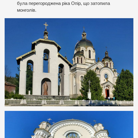
була перегороджена ріка Опір, що затопила
монголів.