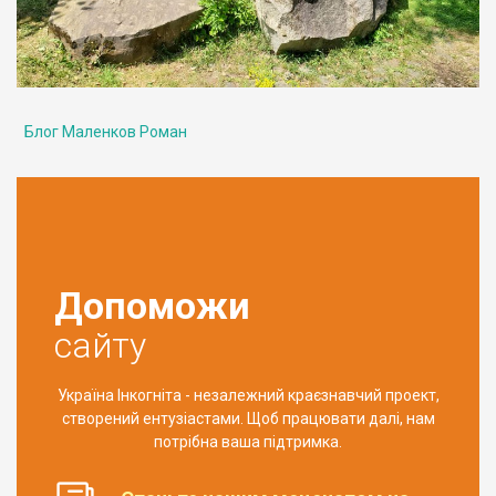
Блог Маленков Роман
Допоможи
сайту
Україна Інкогніта - незалежний краєзнавчий проект,
створений ентузіастами. Щоб працювати далі, нам
потрібна ваша підтримка.