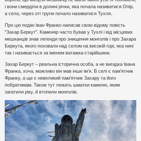
і вони смерділи в долині річки, яка почала називатися Опір,
а село, через оті трупи почало називатися Тухля.
Про цю подію Іван Франко написав свою відому повість
“Захар Беркут”. Каменяр часто бував у Тухлі і від місцевих
мешканців знав легенди про знищення монголів і про Захара
Беркута, якого поховали над селом на високій горі, яка нині
так і називається за іменем ватажка-старійшини.
Захар Беркут – реальна історична особа, а не вигадка Івана
Франка, хоча, можливо він мав інше ім’я. В селі є пам’ятник
Франку, а ще є невеликий пам’ятник Захару та його
побратимам. Також тут лежать шматки каменю, яким
загатили ріку, й втопили монголів.