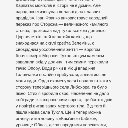
Карпатах монголів в історії не відомий. Але
народ опоетизовував «славні діла славних
прадідів». Іван Франко використовує народний
переказ про Сторожа — величезного кам’яного
стовпа, що звисав над тухольською долиною.
Цар велетнів, цей «святий» камінь, що
знаходився на схилі хребта Зелемінь, є
своєрідним уособленням життя — ворогом
богині смерті Морани. Тухольці цим каменем
завалили вхід у долину і тим самим перекрили
течію Опору. Води річки в місці впадіння
Головчанки постійно прибували, а діватися не
мали куди. Орда схаменулася і почала втікати у
сторону теперішнього села Либохора, та було
пізно. Стихія зробила своє. Населення не дало
собі ради із захороненням ворога, ще багато днів
у повітрі витав запах мертвого тіла. Від того й
пішла назва села Тухля. Ще й тепер можна
оглянути котловину з «Кам’яною бабою»,
урочище Облаз, де за народними переказами,