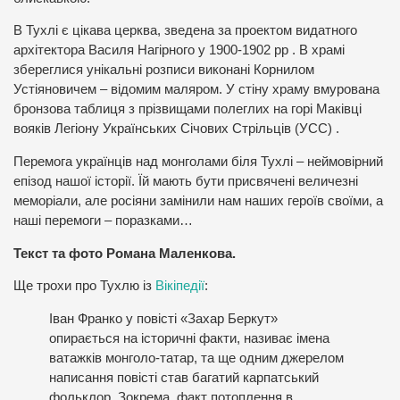
В Тухлі є цікава церква, зведена за проектом видатного
архітектора Василя Нагірного у 1900-1902 рр . В храмі
збереглися унікальні розписи виконані Корнилом
Устіяновичем – відомим маляром. У стіну храму вмурована
бронзова таблиця з прізвищами полеглих на горі Маківці
вояків Легіону Українських Січових Стрільців (УСС) .
Перемога українців над монголами біля Тухлі – неймовірний
епізод нашої історії. Їй мають бути присвячені величезні
меморіали, але росіяни замінили нам наших героїв своїми, а
наші перемоги – поразками…
Текст та фото Романа Маленкова.
Ще трохи про Тухлю із
Вікіпедії
:
Іван Франко у повісті «Захар Беркут»
опирається на історичні факти, називає імена
ватажків монголо-татар, та ще одним джерелом
написання повісті став багатий карпатський
фольклор. Зокрема, факт потоплення в