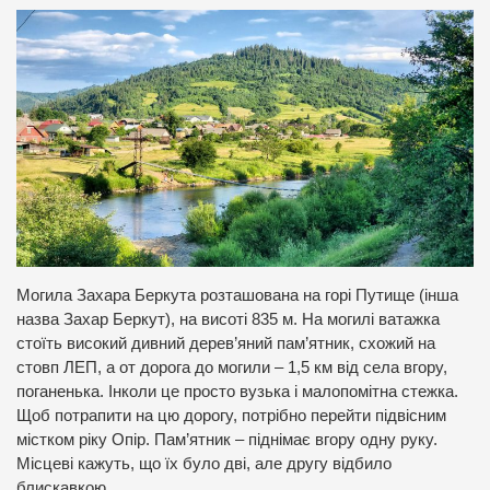
Могила Захара Беркута розташована на горі Путище (інша
назва Захар Беркут), на висоті 835 м. На могилі ватажка
стоїть високий дивний дерев’яний пам’ятник, схожий на
стовп ЛЕП, а от дорога до могили – 1,5 км від села вгору,
поганенька. Інколи це просто вузька і малопомітна стежка.
Щоб потрапити на цю дорогу, потрібно перейти підвісним
містком ріку Опір. Пам’ятник – піднімає вгору одну руку.
Місцеві кажуть, що їх було дві, але другу відбило
блискавкою.