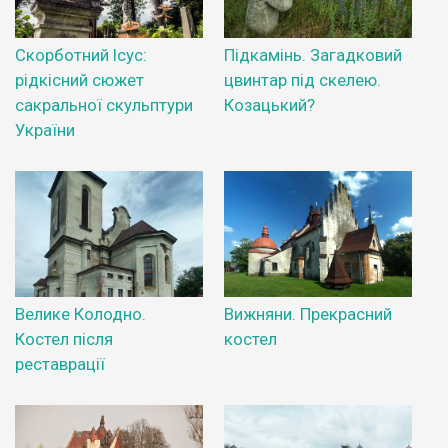
Скорботний Ісус:
Підкамінь. Загадковий
рідкісний сюжет
цвинтар під скелею.
сакральної скульптури
Козацький?
України
Велике Колодно.
Вижняни. Прекрасний
Костел після
костел
реставрації