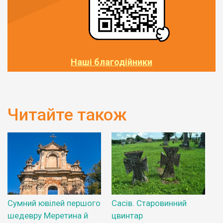
Наші благодійники
Читайте також
Сумний ювілей першого
Сасів. Старовинний
шедевру Меретина й
цвинтар