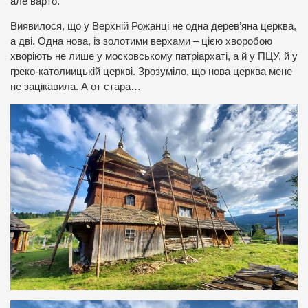
але варто.
Виявилося, що у Верхній Рожанці не одна дерев’яна церква,
а дві. Одна нова, із золотими верхами – цією хворобою
хворіють не лише у московському патріархаті, а й у ПЦУ, й у
греко-католиицькій церкві. Зрозуміло, що нова церква мене
не зацікавила. А от стара…