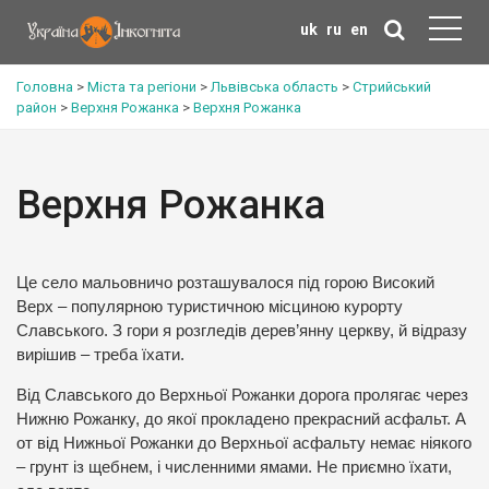
uk
ru
en
Головна
>
Міста та регіони
>
Львівська область
>
Стрийський
район
>
Верхня Рожанка
>
Верхня Рожанка
Верхня Рожанка
Це село мальовничо розташувалося під горою Високий
Верх – популярною туристичною місциною курорту
Славського. З гори я розгледів дерев’янну церкву, й відразу
вирішив – треба їхати.
Від Славського до Верхньої Рожанки дорога пролягає через
Нижню Рожанку, до якої прокладено прекрасний асфальт. А
от від Нижньої Рожанки до Верхньої асфальту немає ніякого
– грунт із щебнем, і численними ямами. Не приємно їхати,