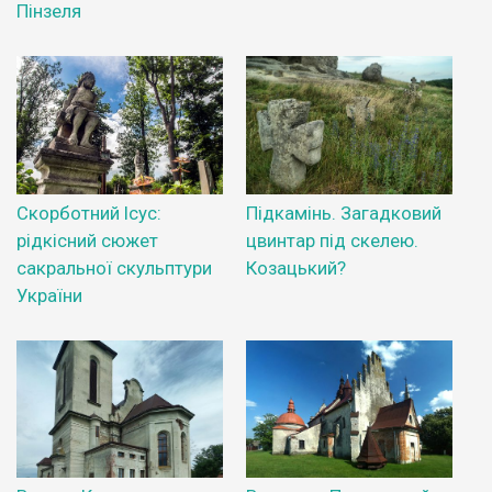
Пінзеля
Скорботний Ісус:
Підкамінь. Загадковий
рідкісний сюжет
цвинтар під скелею.
сакральної скульптури
Козацький?
України