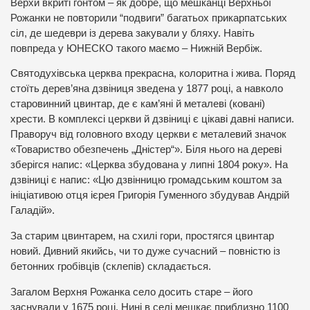
Верхи вкриті гонтом – як добре, що мешканці Верхньої
Рожанки не повторили “подвиги” багатьох прикарпатських
сіл, де шедеври із дерева закували у бляху. Навіть
повпреда у ЮНЕСКО такого маємо – Нижній Вербіж.
Святодухівська церква прекрасна, колоритна і жива. Поряд
стоїть дерев’яна дзвіниця зведена у 1877 році, а навколо
старовинний цвинтар, де є кам’яні й металеві (ковані)
хрести. В комплексі церкви й дзвіниці є цікаві давні написи.
Праворуч від головного входу церкви є металевий значок
«Товариство обезпечень „Дністер“». Біля нього на дереві
зберігся напис: «Церква збудована у липні 1804 року». На
дзвіниці є напис: «Цю дзвінницю громадським коштом за
ініціативою отця ієрея Григорія Гуменного збудував Андрій
Галадій».
За старим цвинтарем, на схилі гори, простягся цвинтар
новий. Дивний якийсь, чи то дуже сучасний – повністю із
бетонних гробівців (склепів) складається.
Загалом Верхня Рожанка село досить старе – його
заснували у 1675 році. Нині в селі мешкає приблизно 1100