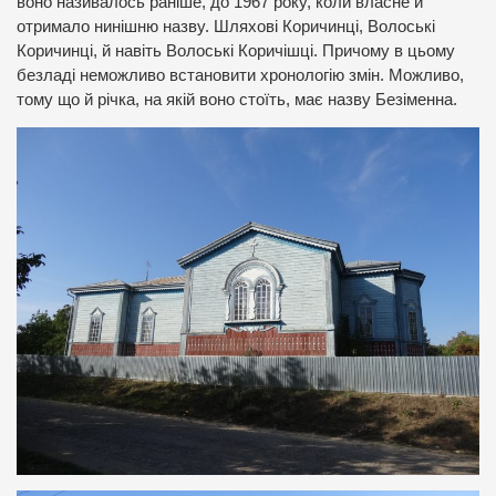
воно називалось раніше, до 1967 року, коли власне й
отримало нинішню назву. Шляхові Коричинці, Волоські
Коричинці, й навіть Волоські Коричішці. Причому в цьому
безладі неможливо встановити хронологію змін. Можливо,
тому що й річка, на якій воно стоїть, має назву Безіменна.