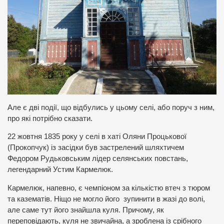
Але є дві події, що відбулись у цьому селі, або поруч з ним,
про які потрібно сказати.
22 жовтня 1835 року у селі в хаті Оляни Процькової
(Прокопчук) із засідки був застрелений шляхтичем
Федором Рудьковським лідер селянських повстань,
легендарний Устим Кармелюк.
Кармелюк, напевно, є чемпіоном за кількістю втеч з тюром
та казематів. Ніщо не могло його зупинити в жазі до волі,
але саме тут його знайшла куля. Причому, як
переповідають, куля не звичайна, а зроблена із срібного