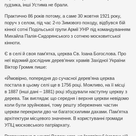
гудзика, інші Устима не брали.
Практично 86 років потому, а саме 30 жовтня 1921 року,
поруч з селом, під час 2-го Зимового походу, відбувся бій
кінної сотні Подільської групи Армії УНР під командуванням
Михайла Палія-Сидорянського з сотнею московитської
кінноти.
Є в селі й своя пам’ятка, церква Св. Іоана Богослова. Про
неї відомий дослідник дерев’яних храмів Західної України
Віктор Громик пише:
«Ймовірно, попередня до сучасної дерев’яна церква
постала в цьому селі ще в 1756 році. Можливо, на її місці
в 1887 (інші дані – 1881) році збудували наступну церкву з
дерева. Так виглядає що середня і верхня церкви невідомо
коли були зруйновані, тому решту збережених частин
церкви перекрили дво чи багатосхилими дахами. Пам’ятка
архітектури місцевого значення. В користуванні громади
УПЦ московського патріархату.