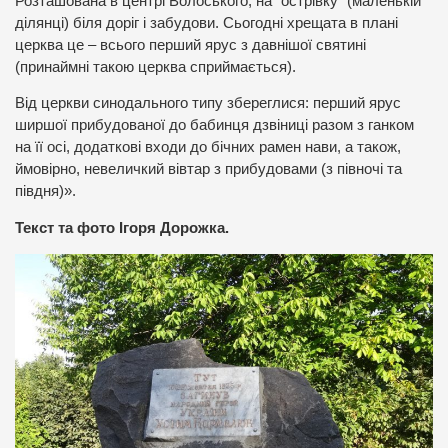
Розташована в центрі Волоського, на “острівку” (маленькій
ділянці) біля доріг і забудови. Сьогодні хрещата в плані
церква це – всього перший ярус з давнішої святині
(принаймні такою церква сприймається).
Від церкви синодального типу збереглися: перший ярус
ширшої прибудованої до бабинця дзвіниці разом з ганком
на її осі, додаткові входи до бічних рамен нави, а також,
ймовірно, невеличкий вівтар з прибудовами (з півночі та
півдня)».
Текст та фото Ігоря Дорожка.