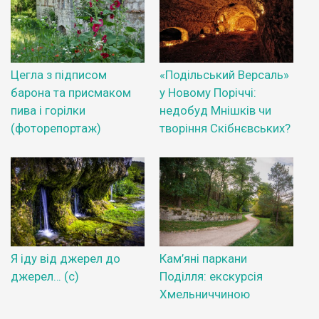
Цегла з підписом
«Подільський Версаль»
барона та присмаком
у Новому Поріччі:
пива і горілки
недобуд Мнішків чи
(фоторепортаж)
творіння Скібнєвських?
Я іду від джерел до
Кам’яні паркани
джерел… (с)
Поділля: екскурсія
Хмельниччиною