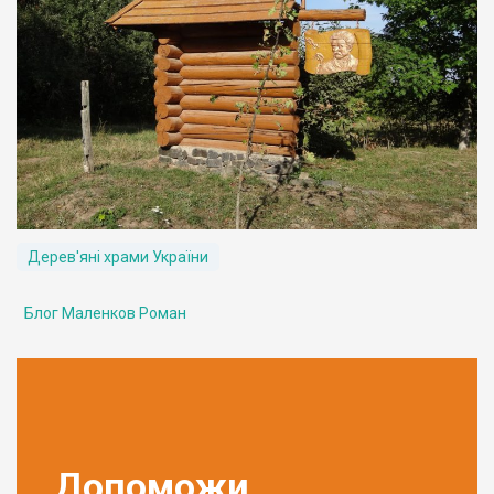
Дерев'яні храми України
Блог Маленков Роман
Допоможи