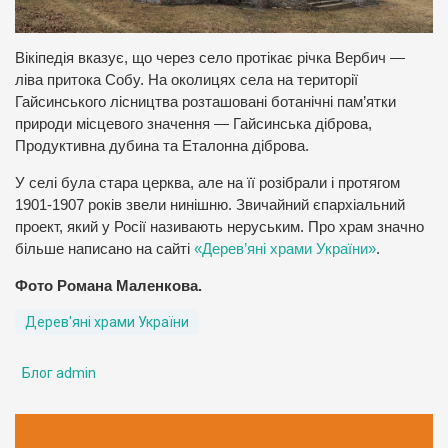
Вікіпедія вказує, що через село протікає річка Вербич —
ліва притока Собу. На околицях села на території
Гайсинського лісництва розташовані ботанічні пам’ятки
природи місцевого значення — Гайсинська діброва,
Продуктивна дубина та Еталонна діброва.
У селі була стара церква, але на її розібрали і протягом
1901-1907 років звели нинішню. Звичайний єпархіальний
проект, який у Росії називають неруським. Про храм значно
більше написано на сайті
«Дерев’яні храми України»
.
Фото Романа Маленкова.
Дерев'яні храми України
Блог admin