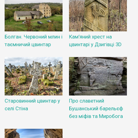
Болган. Червоний млин і
Кам’яний хрест на
таємничий цвинтар
цвинтарі у Дзигівці 3D
Старовинний цвинтар у
Про славетний
селі Стіна
Бушанський барельєф
без міфів та Миробога