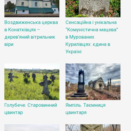
Воздвиженська церква
Сенсаційна і унікальна
в Конатківцях –
“Комуністична мацева”
дерев’яний вітрильник
в Мурованих
віри
Курилівцях: єдина в
Україні
Голубече. Старовинний
Ямпіль. Таємниця
цвинтар
цвинтаря