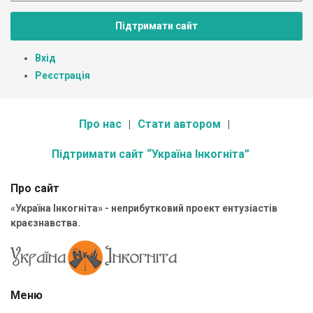
Підтримати сайт
Вхід
Реєстрація
Про нас
Стати автором
Підтримати сайт “Україна Інкогніта”
Про сайт
«Україна Інкогніта» - неприбутковий проект ентузіастів
краєзнавства.
Меню