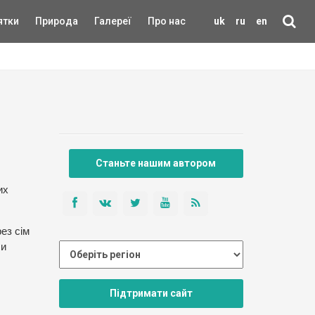
ятки
Природа
Галереї
Про нас
uk
ru
en
Станьте нашим автором
их
ез сім
ли
Підтримати сайт