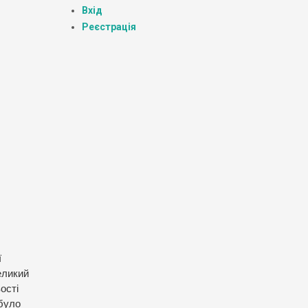
Вхід
Реєстрація
ї
еликий
ості
 було