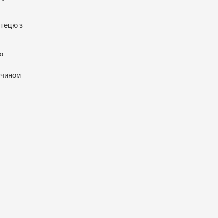
ртецю з
ю
 чином