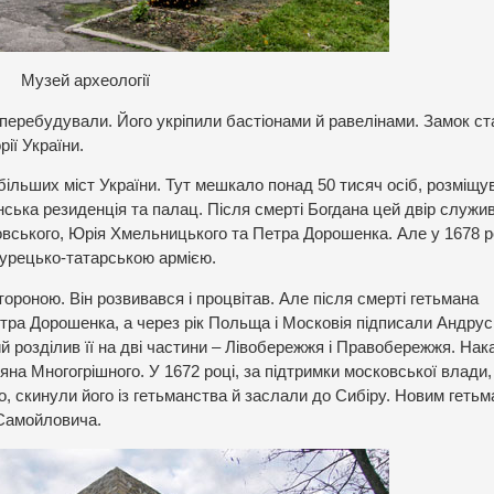
Музей археології
перебудували. Його укріпили бастіонами й равелінами. Замок ст
ії України.
більших міст України. Тут мешкало понад 50 тисяч осіб, розміщ
анська резиденція та палац. Після смерті Богдана цей двір служи
овського, Юрія Хмельницького та Петра Дорошенка. Але у 1678 р
 турецько-татарською армією.
роною. Він розвивався і процвітав. Але після смерті гетьмана
тра Дорошенка, а через рік Польща і Московія підписали Андрус
ий розділив її на дві частини – Лівобережжя і Правобережжя. На
а Многогрішного. У 1672 році, за підтримки московської влади,
, скинули його із гетьманства й заслали до Сибіру. Новим геть
 Самойловича.