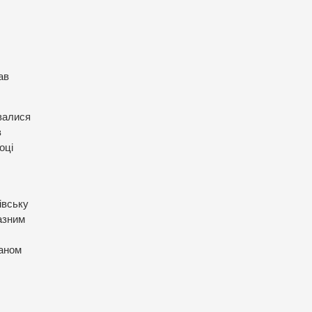
ав
увалися
в
оці
івську
казним
маном