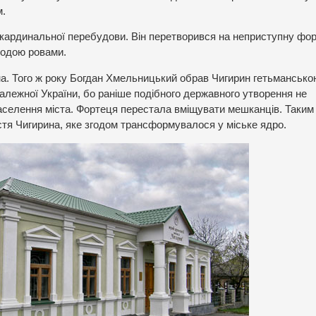
м.
ав кардинальної перебудови. Він перетворився на неприступну фо
водою ровами.
на. Того ж року Богдан Хмельницький обрав Чигирин гетьмансько
алежної України, бо раніше подібного державного утворення не
населення міста. Фортеця перестала вміщувати мешканців. Таким
стя Чигирина, яке згодом трансформувалося у міське ядро.