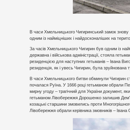
В часи Хмельницького Чигиринський замок знову 
одним із найміцніших і найдосконаліших на територ
За часів Хмельницького Чигирин був одним із най
державна і військова адміністрації, стояла гетьм
резиденцією для наступних гетьманів – Івана Виг
резиденція, як і увесь Чигирин, була зруйнована
В часи Хмельницького битви обминули Чигирин сто
почалася Руїна. У 1666 році гетьманом обрали Пе
мирну угоду – трагічний для України документ, як
гетьманом Лівобережжя Дорошенко залишив Дем’ян
козацькі старшини змовились проти Многогрішного
Лівобережжя обрали керівника змовників – Івана