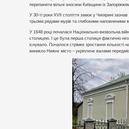
перепиняти вільні зносини Київщини із Запоріжжя
У 30-ті роки XVII століття замок у Чигирині зазн
трьома рядами мурів та глибокими наповненими 
У 1648 році почалася Національно-визвольна вій
столицею. І це була перша столиця фактично нез
існувало. Почалося стрімке зростання кількості 
виникло Нижнє місто – укріплене валами передмі