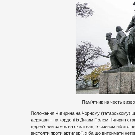
Пам’ятник на честь визвол
Положення Чигирина на Чорному (татарському) шл
держави – на кордоні із Диким Полем Чигирин ст
дерев’яний замок на скелі над Тясмином нібито пе
вистояти проти артилерії, хіба що витримати нет