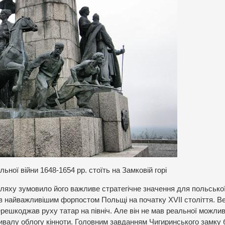
ьної війни 1648-1654 рр. стоїть на Замковій горі
яху зумовило його важливе стратегічне значення для польсько
ав найважливішим форпостом Польщі на початку XVII століття. В
решкоджав руху татар на північ. Але він не мав реальної можлив
ривалу облогу кінноти. Головним завданням Чигиринського замку