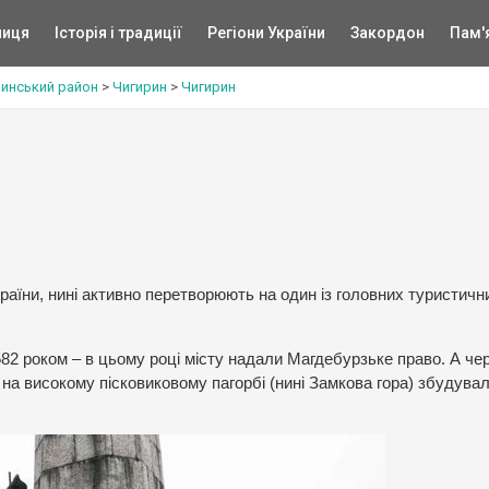
ниця
Історія і традиції
Регіони України
Закордон
Пам'
инський район
>
Чигирин
>
Чигирин
аїни, нині активно перетворюють на один із головних туристичн
2 роком – в цьому році місту надали Магдебурзьке право. А чер
і, на високому пісковиковому пагорбі (нині Замкова гора) збудува