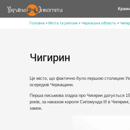
Крам
Головна
>
Міста та регіони
>
Черкаська область
>
Чигир
Чигирин
Це місто, що фактично було першою столицею Укр
осередків Черкащини.
Перша письмова згадка про Чигирин датується 158
років, за наказом короля Сигізмунда ІІІ в Чигирин
замок.