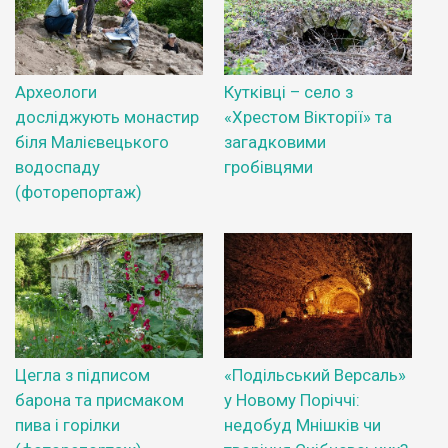
Археологи
Кутківці – село з
досліджують монастир
«Хрестом Вікторії» та
біля Малієвецького
загадковими
водоспаду
гробівцями
(фоторепортаж)
Цегла з підписом
«Подільський Версаль»
барона та присмаком
у Новому Поріччі:
пива і горілки
недобуд Мнішків чи