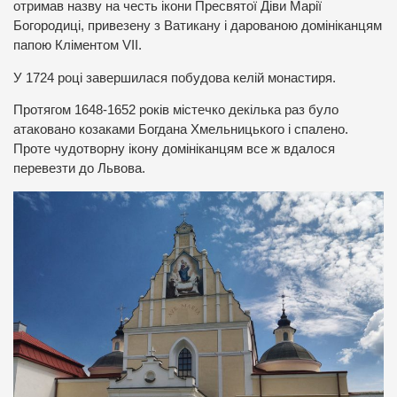
отримав назву на честь ікони Пресвятої Діви Марії
Богородиці, привезену з Ватикану і дарованою домініканцям
папою Кліментом VІІ.
У 1724 році завершилася побудова келій монастиря.
Протягом 1648-1652 років містечко декілька раз було
атаковано козаками Богдана Хмельницького і спалено.
Проте чудотворну ікону домініканцям все ж вдалося
перевезти до Львова.