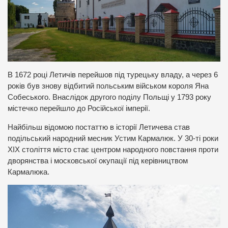
В 1672 році Летичів перейшов під турецьку владу, а через 6
років був знову відбитий польським військом короля Яна
Собеського. Внаслідок другого поділу Польщі у 1793 року
містечко перейшло до Російської імперії.
Найбільш відомою постаттю в історії Летичева став
подільський народний месник Устим Кармалюк. У 30-ті роки
ХІХ століття місто стає центром народного повстання проти
дворянства і московської окупації під керівництвом
Кармалюка.