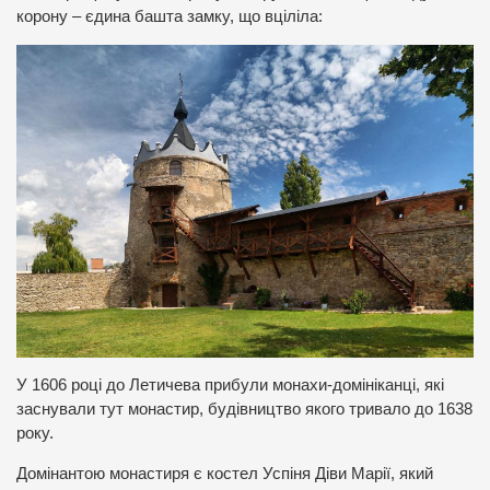
корону – єдина башта замку, що вціліла:
У 1606 році до Летичева прибули монахи-домініканці, які
заснували тут монастир, будівництво якого тривало до 1638
року.
Домінантою монастиря є костел Успіня Діви Марії, який