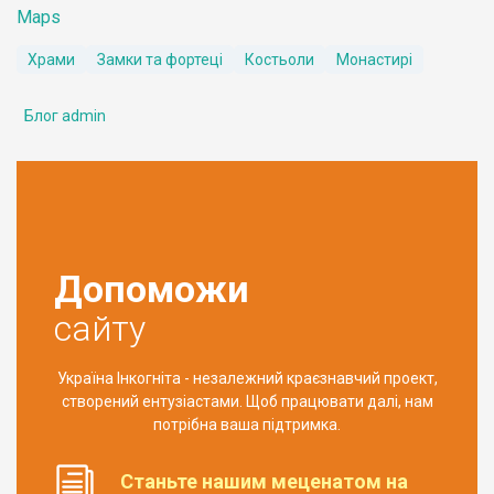
Maps
Храми
Замки та фортеці
Костьоли
Монастирі
Блог admin
Допоможи
сайту
Україна Інкогніта - незалежний краєзнавчий проект,
створений ентузіастами. Щоб працювати далі, нам
потрібна ваша підтримка.
Станьте нашим меценатом на