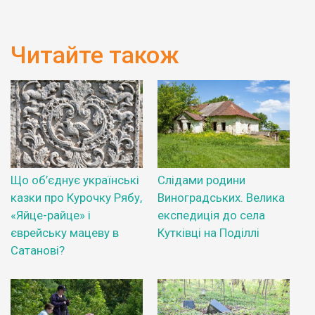
Читайте також
Що об’єднує українські
Слідами родини
казки про Курочку Рябу,
Виноградських. Велика
«Яйце-райце» і
експедиція до села
єврейську мацеву в
Кутківці на Поділлі
Сатанові?