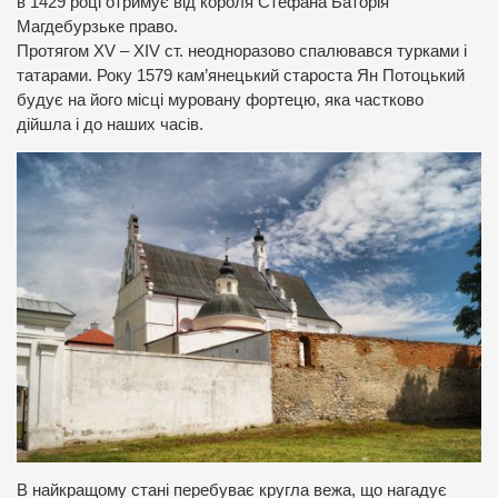
в 1429 році отримує від короля Стефана Баторія
Магдебурзьке право.
Протягом XV – XІV ст. неодноразово спалювався турками і
татарами. Року 1579 кам’янецький староста Ян Потоцький
будує на його місці муровану фортецю, яка частково
дійшла і до наших часів.
В найкращому стані перебуває кругла вежа, що нагадує