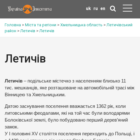
uk
ru
en
Головна
>
Міста та регіони
>
Хмельницька область
>
Летичівський
район
>
Летичів
>
Летичів
Летичів
Летичів
– подільське містечко з населенням близько 11
тис. мешканців, яке розташоване на автомобільній трасі між
Вінницею та Хмельницьким.
Датою заснування поселення вважається 1362 рік, коли
литовськими феодалами, які на той час були володарями
Болохівської землі, було побудовано перший дерев’яний
замок.
У І половині XV століття поселення переходить до Польщі, і