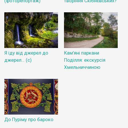
(фоторепортаж)
творіння Скібнєвських?
Я іду від джерел до
Кам’яні паркани
джерел… (с)
Поділля: екскурсія
Хмельниччиною
До Пуріму про бароко