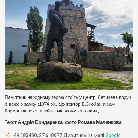
Пам’ятник народному герою стоїть у центрі Летичева поруч
із вежею замку (1974 рік, архітектор В.Зноба), а сам
Кармалюк похований на міському кладовищі.
Текст Андрія Бондаренка, фото Романа Маленкова
49.383490, 27.618977 Дивитись на мапі
Google