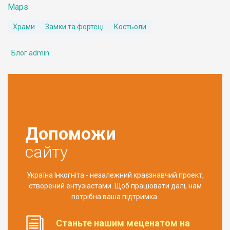
Maps
Храми
Замки та фортеці
Костьоли
Блог admin
Допоможи
сайту
Україна Інкогніта - незалежний краєзнавчий проект,
створений ентузіастами. Щоб працювати далі, нам
потрібна ваша підтримка.
Станьте нашим меценатом на