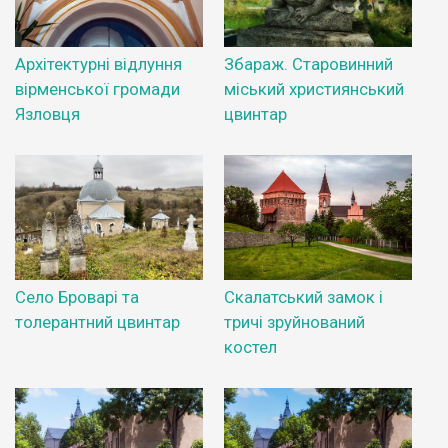
Архітектурні відлуння
Збараж. Старовинний
вірменської громади
міський християнський
Язловця
цвинтар
Село Броварі та
Скалатський замок і
толерантний цвинтар
тричі зруйнований
костел