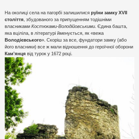
На околиці села на пагорбі залишилися
руїни замку XVII
століття
, збудованого за припущенням тодішніми
власниками
Костюками-Володійовськими
. Єдина башта,
яка вціліла, в літературі йменується, як «вежа
Володієвського
». Скоріш за все, фундатори замку (або
його власники) все ж мали відношення до героїчної оборони
Кам’янця
від турок у 1672 році.