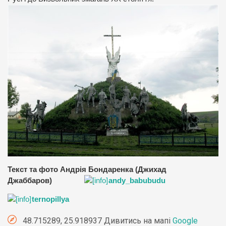
Текст та фото Андрія Бондаренка (Джихад
Джаббаров)
andy_babubudu
ternopillya
48.715289, 25.918937 Дивитись на мапі
Google