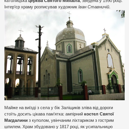
католицька
церква Святого Михаїла
, зведена у 1990 році.
Інтер’єр храму розписував художник
Іван Ставничій
.
Майже на виїзді з села у бік Заліщиків зліва від дороги
стоїть досить цікава пам’ятка: ампірний
костел Святої
Магдалини
з куполом, увінчаним ліхтариком з гострим
шпилем. Храм збудовано у 1817 році, як усипальницю