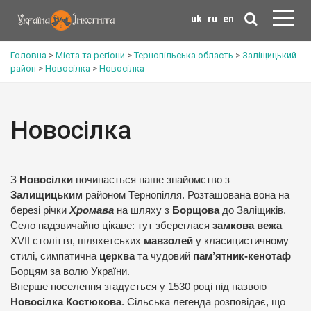
uk
ru
en
Головна
>
Міста та регіони
>
Тернопільська область
>
Заліщицький
район
>
Новосілка
>
Новосілка
Новосілка
З
Новосілки
починається наше знайомство з
Залищицьким
районом Тернопілля. Розташована вона на
березі річки
Хромава
на шляху з
Борщова
до Заліщиків.
Село надзвичайно цікаве: тут збереглася
замкова вежа
XVII століття, шляхетських
мавзолей
у класицистичному
стилі, симпатична
церква
та чудовий
пам’ятник-кенотаф
Борцям за волю України.
Вперше поселення згадується у 1530 році під назвою
Новосілка Костюкова
. Сільська легенда розповідає, що