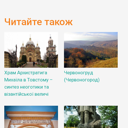
Читайте також
Храм Архистратига
Червоногруд
Михаїла в Товстому –
(Червоногород)
синтез неоготики та
візантійської величі