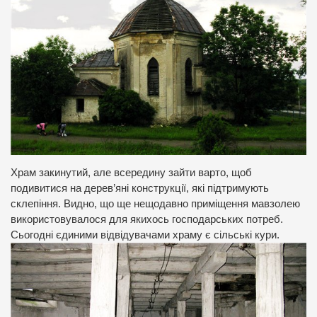
Храм закинутий, але всередину зайти варто, щоб
подивитися на дерев’яні конструкції, які підтримують
склепіння. Видно, що ще нещодавно приміщення мавзолею
використовувалося для якихось господарських потреб.
Сьогодні єдиними відвідувачами храму є сільські кури.