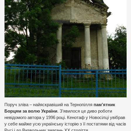
Поруч зліва – найяскравіший на Тернопілля
пам’ятник
Борцям за волю України
. З’явилося це диво роботи
невідомого автора у 1996 році. Кенотаф у Новосілці увібрав
у себе майже усю українську історію з її постатями від часів
Русі і до Визвольних змагань ХХ століття.