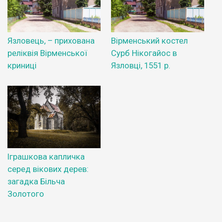
Язловець, – прихована
Вірменський костел
реліквія Вірменської
Сурб Нікогайос в
криниці
Язловці, 1551 р.
Іграшкова капличка
серед вікових дерев:
загадка Більча
Золотого