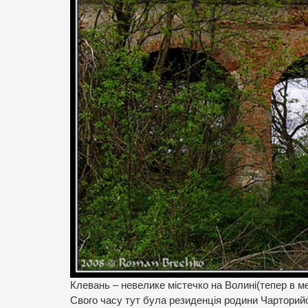
Клевань – невелике містечко на Волині(тепер в ме
Свого часу тут була резиденція родини Чарторийсь