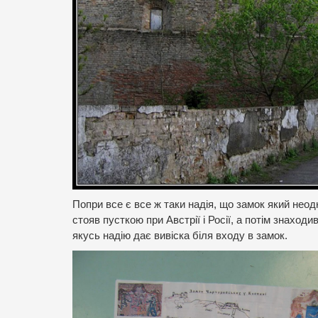
Попри все є все ж таки надія, що замок який неод
стояв пусткою при Австрії і Росії, а потім знаход
якусь надію дає вивіска біля входу в замок.