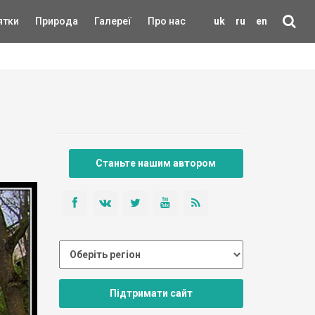
ятки
Природа
Галереї
Про нас
uk
ru
en
Станьте нашим автором
Підтримати сайт