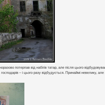
норазово потерпав від набігів татар, але після цього відбудовува
ив господарів – і цього разу відбудується. Принаймі невелику, але