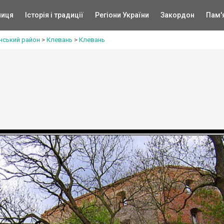
ниця
Історія і традиції
Регіони України
Закордон
Пам'
нський район
>
Клевань
>
Клевань