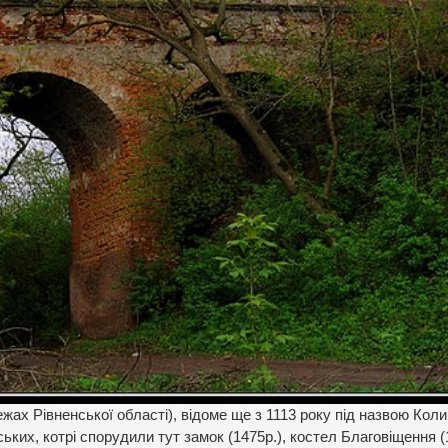
жах Рівненської області), відоме ще з 1113 року під назвою Коли
ких, котрі спорудили тут замок (1475р.), костел Благовіщення (1