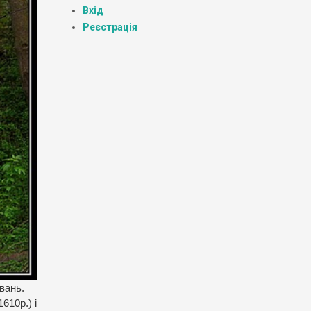
Вхід
Реєстрація
вань.
610р.) і