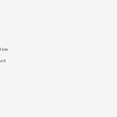
й (на
ча б