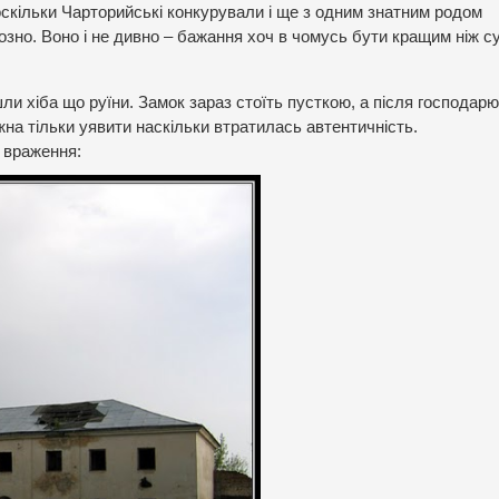
 оскільки Чарторийські конкурували і ще з одним знатним родом
озно. Воно і не дивно – бажання хоч в чомусь бути кращим ніж с
ли хіба що руїни. Замок зараз стоїть пусткою, а після господар
а тільки уявити наскільки втратилась автентичність.
е враження: