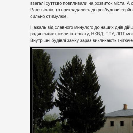
взагалі суттєво повпливали на розвиток міста. А
Радзівіллів, то прикладались до розбудови серйн
сильно стимулює.
Нажаль від славного минулого до наших днів дійш
радянських школи-інтернату, НКВД, ПТУ, ЛПТ можн
Внутрішні будівлі замку зараз викликають гнітюч