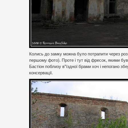
Колись до замку можна було потрапити через розв
першому фото). Проте і тут від фресок, якими був
Бастіон поблизу в”їздної брами хоч і непогано збер
консервації.