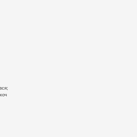
вся;
 хоч