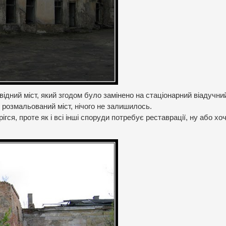
ідний міст, який згодом було замінено на стаціонарний віадучни
 розмальований міст, нічого не залишилось.
ігся, проте як і всі інші споруди потребує реставрації, ну або хо