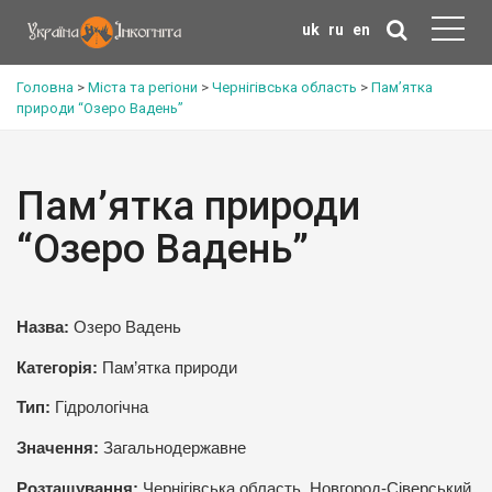
uk
ru
en
Головна
>
Міста та регіони
>
Чернігівська область
>
Пам’ятка
природи “Озеро Вадень”
Пам’ятка природи
“Озеро Вадень”
Назва:
Озеро Вадень
Категорія:
Пам’ятка природи
Тип:
Гідрологічна
Значення:
Загальнодержавне
Розташування:
Чернігівська область, Новгород-Сіверський