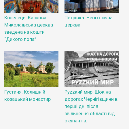
Козелець. Казкова
Петрівка. Неоготична
Миколаївська церква
церква
зведена на кошти
“Дикого попа”
Густиня. Колишній
Руzzкий мир. Шок на
козацький монастир
дорогах Чернігівщини в
перші дні після
звільнення області від
окупантів.