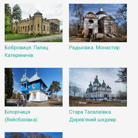
Бобровиця. Палац
Радьківка. Монастир
Катериничів
Білорічиця
Стара Талалаївка.
(Вейсбахівка)
Дерев’яний шедевр