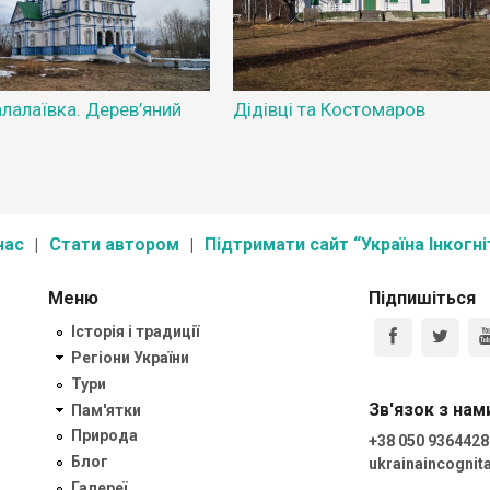
лалаївка. Дерев’яний
Дідівці та Костомаров
нас
Стати автором
Підтримати сайт “Україна Інкогні
Меню
Підпишіться
Історія і традиції
Регіони України
Тури
Зв'язок з нам
Пам'ятки
Природа
+38 050 9364428
Блог
ukrainaincogni
Галереї