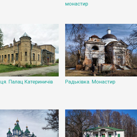
монастир
ця. Палац Катериничів
Радьківка. Монастир