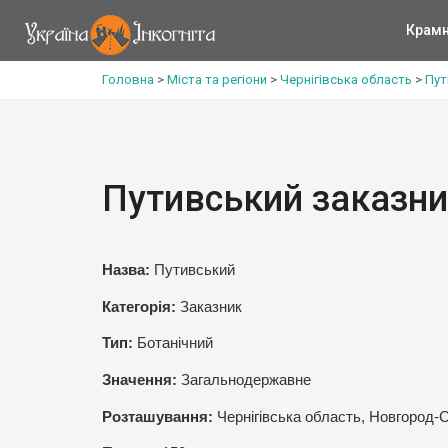
Крам
Головна
>
Міста та регіони
>
Чернігівська область
>
Пут
Путивський заказн
Назва:
Путивський
Категорія:
Заказник
Тип:
Ботанічний
Значення:
Загальнодержавне
Розташування:
Чернігівська область, Новгород-С