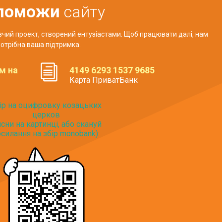
поможи
сайту
авчий проект, створений ентузіастами. Щоб працювати далі, нам
отрібна ваша підтримка.
м на
4149 6293 1537 9685
Карта ПриватБанк
ір на оцифровку козацьких
церков
исни на картинці, або скануй
силання на збір monobank):