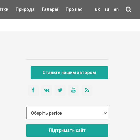
ятки
Природа
Галереї
Про нас
uk
ru
en
Станьте нашим автором
Підтримати сайт