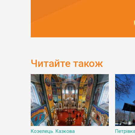
Читайте також
Козелець. Казкова
Петрівк