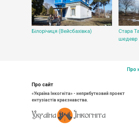
Білорічиця (Вейсбахівка)
Стара Та
шедевр
Про 
Про сайт
«Україна Інкогніта» - неприбутковий проект
ентузіастів краєзнавства.