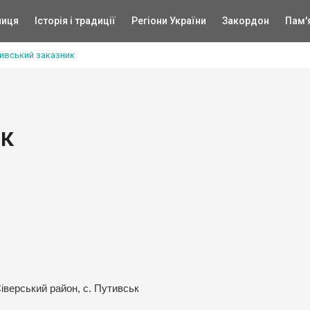
ниця
Історія і традиції
Регіони України
Закордон
Пам'
ивський заказник
ик
іверський район, с. Путивськ