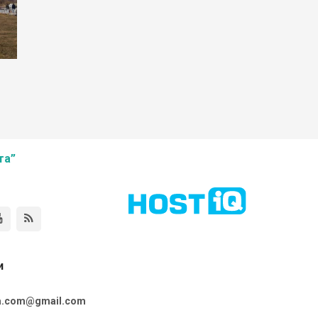
та”
и
ta.com@gmail.com