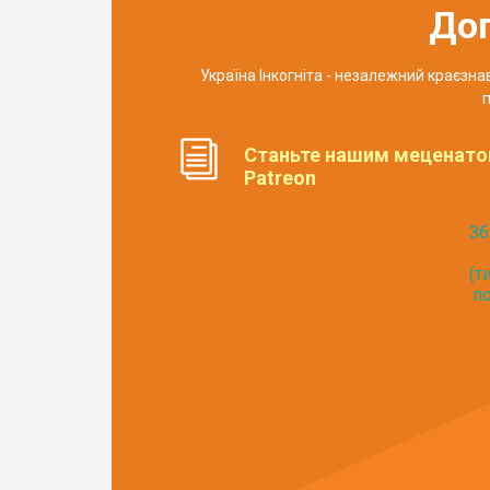
До
Україна Інкогніта - незалежний краєзн
п
Станьте нашим меценато
Patreon
Зб
(т
по