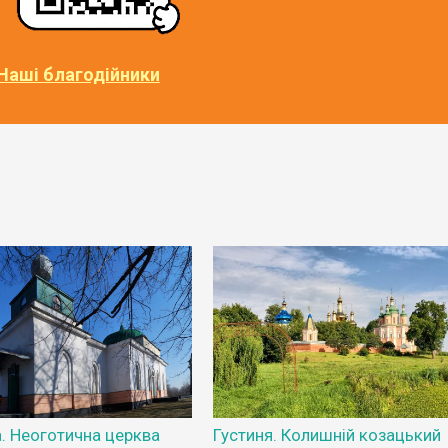
Наші благодійники
а. Неоготична церква
Густиня. Колишній козацький