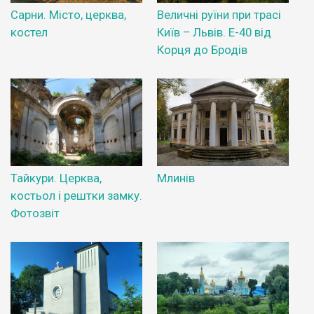
Сарни. Місто, церква,
Величні руїни при трасі
костел
Київ – Львів. Е-40 від
Корця до Бродів
Тайкури. Церква,
Млинів
костьол і рештки замку.
Фотозвіт