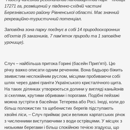
17271 га, розміщений у південно-східній частині
Березнівського району Рівненської області. Має значний
рекреаційно-туристичний потенціал.
Заповідна зона парку поєднує в собі 14 природоохоронних
об’єктів (6 заказників, 7 пам’яток природи та 1 заповідне
урочище).
Случ – найбільша притока Горині (басейн Прип’яті). Цю
річку важко описати одним реченням. Вона бадьоро біжить
звивистим неспокійним руслом, місцями пробиваючи собі
шлях через давні граніти Українського кристалічного щита.
На таких ділянках утворюються долини у вигляді каньйонів
зі скелями, крутими обривами і порогами. Подібні пейзажі
можна зустріти в басейнах Тетерева або Росі. Іноді, коли до
більш положистих та щебенистих берегів підступають
хвойні ліси, – Случ приймає риси великих карпатських річок
з численними виступаючими з води острівцями. У місцях з
низькими берегами і більш спокійною течією згадуєш, що