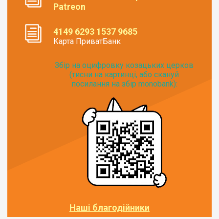
Patreon
4149 6293 1537 9685
Карта ПриватБанк
Збір на оцифровку козацьких церков
(тисни на картинці, або скануй
посилання на збір monobank):
Наші благодійники