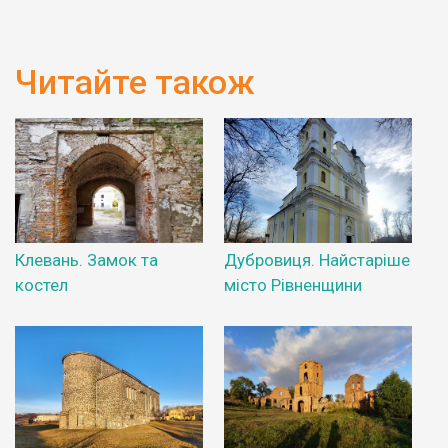
Читайте також
Клевань. Замок та
Дубровиця. Найстаріше
костел
місто Рівненщини