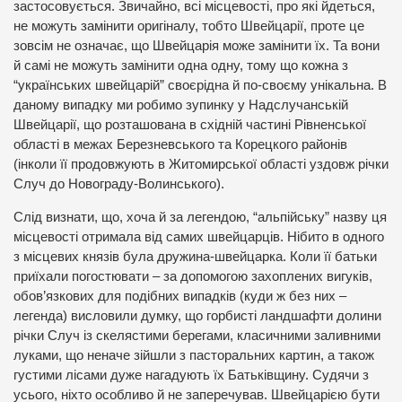
застосовується. Звичайно, всі місцевості, про які йдеться,
не можуть замінити оригіналу, тобто Швейцарії, проте це
зовсім не означає, що Швейцарія може замінити їх. Та вони
й самі не можуть замінити одна одну, тому що кожна з
“українських швейцарій” своєрідна й по-своєму унікальна. В
даному випадку ми робимо зупинку у Надслучанській
Швейцарії, що розташована в східній частині Рівненської
області в межах Березневського та Корецкого районів
(інколи її продовжують в Житомирської області уздовж річки
Случ до Новограду-Волинського).
Слід визнати, що, хоча й за легендою, “альпійську” назву ця
місцевості отримала від самих швейцарців. Нібито в одного
з місцевих князів була дружина-швейцарка. Коли її батьки
приїхали погостювати – за допомогою захоплених вигуків,
обов’язкових для подібних випадків (куди ж без них –
легенда) висловили думку, що горбисті ландшафти долини
річки Случ із скелястими берегами, класичними заливними
луками, що неначе зійшли з пасторальних картин, а також
густими лісами дуже нагадують їх Батьківщину. Судячи з
усього, ніхто особливо й не заперечував. Швейцарією бути