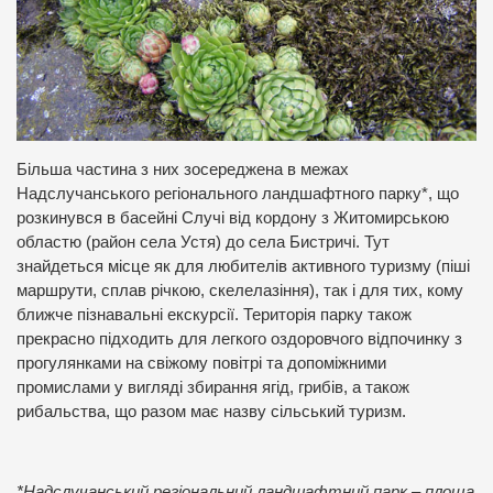
Більша частина з них зосереджена в межах
Надслучанського регіонального ландшафтного парку*, що
розкинувся в басейні Случі від кордону з Житомирською
областю (район села Устя) до села Бистричі. Тут
знайдеться місце як для любителів активного туризму (піші
маршрути, сплав річкою, скелелазіння), так і для тих, кому
ближче пізнавальні екскурсії. Територія парку також
прекрасно підходить для легкого оздоровчого відпочинку з
прогулянками на свіжому повітрі та допоміжними
промислами у вигляді збирання ягід, грибів, а також
рибальства, що разом має назву сільський туризм.
*Надслучанський регіональний ландшафтний парк – площа