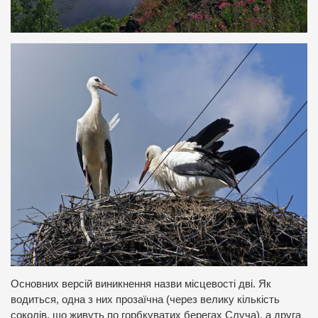
Основних версій виникнення назви місцевості дві. Як
водиться, одна з них прозаїчна (через велику кількість
соколів, що живуть по горбкуватих берегах Случа), а друга