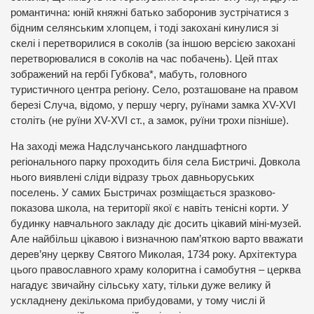
романтична: юній княжні батько заборонив зустрічатися з
бідним селянським хлопцем, і тоді закохані кинулися зі
скелі і перетворилися в соколів (за іншою версією закохані
перетворювалися в соколів на час побачень). Цей птах
зображений на гербі Губкова*, мабуть, головного
туристичного центра регіону. Село, розташоване на правом
березі Случа, відомо, у першу чергу, руїнами замка XV-XVI
століть (не руїни XV-XVI ст., а замок, руїни трохи пізніше).
На заході межа Надслучанського ландшафтного
регіонального парку проходить біля села Бистричі. Довкола
нього виявлені сліди відразу трьох давньоруських
поселень. У самих Быстричах розміщається зразково-
показова школа, на території якої є навіть тенісні корти. У
будинку навчального закладу діє досить цікавий міні-музей.
Але найбільш цікавою і визначною пам’яткою варто вважати
дерев’яну церкву Святого Миколая, 1734 року. Архітектура
цього православного храму колоритна і самобутня – церква
нагадує звичайну сільську хату, тільки дуже велику й
ускладнену декількома прибудовами, у тому числі й