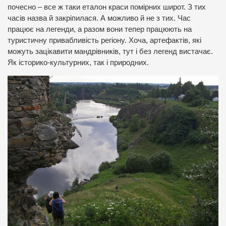
почесно – все ж таки еталон краси помірних широт. З тих
часів назва й закріпилася. А можливо й не з тих. Час
працює на легенди, а разом вони тепер працюють на
туристичну привабливість регіону. Хоча, артефактів, які
можуть зацікавити мандрівників, тут і без легенд вистачає.
Як історико-культурних, так і природних.