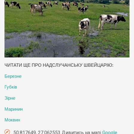
ЧИТАТИ ЩЕ ПРО НАДСЛУЧАНСЬКУ ШВЕЙЦАРІЮ:
Березне
Губків
Зірне
Маринин
Моквин
50.817649, 27.062553 Дивитись на мапі
Google