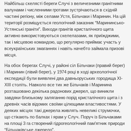
Найбільш скелясті береги Случі з величезними гранітними
валунами і численними гротами зустрічаються в східній
частині регіону, між селами Устя, Більчаки і Маринин. На цій
території розміщується геологічний заказник “Марининсько-
Устянські граніти”. Виходи гранітів кристалічного щита
активно використовуються скелелазами, як приїжджими,
так і місцевою командою, що регулярно приймає участь у
всеукраїнських змаганнях і навіть начебто займала призові
місця.
На обох берегах Случі, у районі сіл Більчаки (правий берег)
і Маринин (лівий берег), у 1974 році в ході археологічної
експедиції були виявлені два давньоруських городища ХІ-
ХІІІ століть. Навколо все тих же Більчаків і Маринина
розташовано декілька радонових джерел, що виникли
завдяки близькому заляганню порід кристалічного щита і з
древніх часів відомих своїми цілющими властивостями. У
деяких місцях такі джерела живлять невеликі струмочки,
що стікають по балках і ярам у Случ. Поруч із Більчаками
на площі 3 га створений гідрогеологічний пам’ятник природи
“Більчаківське джерело”.