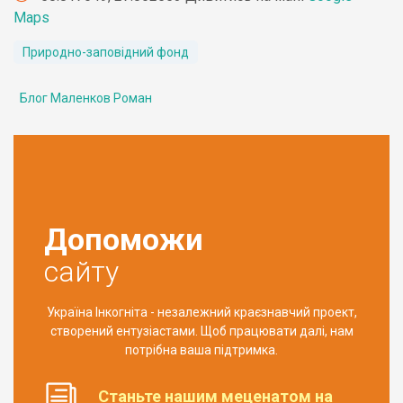
Maps
Природно-заповідний фонд
Блог Маленков Роман
Допоможи
сайту
Україна Інкогніта - незалежний краєзнавчий проект,
створений ентузіастами. Щоб працювати далі, нам
потрібна ваша підтримка.
Станьте нашим меценатом на