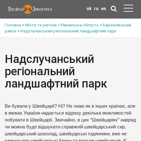
uk
ru
en
Головна
>
Міста та регіони
>
Рівненська область
>
Березнівський
район
>
Надслучанський регіональний ландшафтний парк
Надслучанський
регіональний
ландшафтний парк
Ви бували у Швейцарії? Ні? Не знаю як в інших країнах, але
в межах України надається відразу декілька можливостей
побувати в Швейцарії. Звичайно, в цих “Швейцаріях” навряд
чи можна буде відшукати справжній швейцарський сир,
швейцарський шоколад, швейцарські годинники, вже не
кажучи про швейцарські банки та власне швейцарців. Є