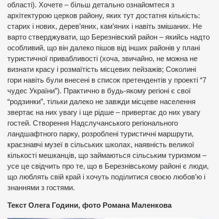
області). Хочете – більш детально ознайомтеся з
архітектурою церков району, яких тут достатня кількість:
старих і нових, дерев’яних, кам’яних і навіть змішаних. Не
варто стверджувати, що Березнівский район – якийсь надто
особливий, що він далеко пішов від інших районів у плані
туристичної привабливості (хоча, звичайно, не можна не
визнати красу і розмаїтість місцевих пейзажів; Соколині
гори навіть були внесені в список претендентів у проекті “7
чудес України”). Практично в будь-якому регіоні є свої
“родзинки”, тільки далеко не завжди місцеве населення
звертає на них увагу і ще рідше – привертає до них увагу
гостей. Створення Надслучанського регіонального
ландшафтного парку, розроблені туристичні маршрути,
краєзнавчі музеї в сільських школах, наявність великої
кількості мешканців, що займаються сільським туризмом –
усе це свідчить про те, що в Березнівському районі є люди,
що люблять свій край і хочуть поділитися своєю любов’ю і
знаннями з гостями.
Текст Олега Години, фото Романа Маленкова