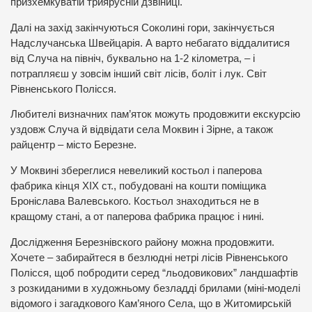
призхемкуватій триярусній дзвіниці.
Далі на захід закінчуються Соколині гори, закінчується
Надслучанська Швейцарія. А варто небагато віддалитися
від Случа на північ, буквально на 1-2 кілометра, – і
потрапляєш у зовсім інший світ лісів, боліт і лук. Світ
Рівненського Полісся.
Любителі визначних пам’яток можуть продовжити екскурсію
уздовж Случа й відвідати села Моквин і Зірне, а також
райцентр – місто Березне.
У Моквині збереглися невеликий костьол і паперова
фабрика кінця ХІХ ст., побудовані на кошти поміщика
Броніслава Валевського. Костьол знаходиться не в
кращому стані, а от паперова фабрика працює і нині.
Дослідження Березнівского району можна продовжити.
Хочете – забирайтеся в безлюдні нетрі лісів Рівненського
Полісся, щоб побродити серед “льодовикових” ландшафтів
з розкиданими в художньому безладді брилами (міні-моделі
відомого і загадкового Кам’яного Села, що в Житомирській