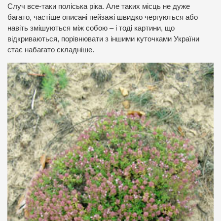
Случ все-таки поліська ріка. Але таких місць не дуже
багато, частіше описані пейзажі швидко чергуються або
навіть змішуються між собою – і тоді картини, що
відкриваються, порівнювати з іншими куточками України
стає набагато складніше.