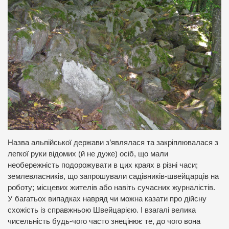
Назва альпійської держави з’являлася та закріплювалася з
легкої руки відомих (й не дуже) осіб, що мали
необережність подорожувати в цих краях в різні часи;
землевласників, що запрошували садівників-швейцарців на
роботу; місцевих жителів або навіть сучасних журналістів.
У багатьох випадках навряд чи можна казати про дійсну
схожість із справжньою Швейцарією. І взагалі велика
чисельність будь-чого часто знецінює те, до чого вона