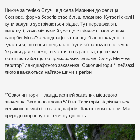
Нижче за течією Случі, від села Маринин до селища
Соснове, форма берегів стає більш плавною. Кутасті скелі і
купи валунів зустрічаються рідше. Тут переважають
витягнуті, хоча місцями й усе ще стрімчасті, мальовничі
пагорби. Мозаїка ландшафтів стає ще більш складною.
Здається, що вони спеціально були зібрані мало не з усієї
України для колекції велетня-натураліста, що не зміг
дотягтися хіба що до приморських районів Криму. Ми – на
території ландшафтного заказника “Соколині гори”*, пейзажі
якого вважаються найгарнішими в регіоні.
*”Соколині гори” – ландшафтний заказник місцевого
значення. Загальна площа 510 га. Територія відрізняється
великою розмаїтістю ландшафтів і багатством флори. Має
природоохоронну і эстетичну цінність.