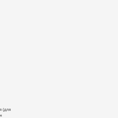
я (для
н