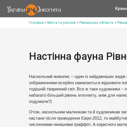
Крам
Головна
>
Міста та регіони
>
Рівненська область
>
Рівне
Настінна фауна Рівн
Наскельний живопис – один із найдавніших видів 
зображеннями всерйоз намагаються відновити побу
тодішній тваринний світ. Все ж таки художники – 
набагато більший рівень інтелекту, аніж для напис
подумали?)
Отож, наскельним малюнкам та й художникам зага
настане після проведення Євро-2012, то майбутні
численними нинішніми граффіті. А корисного мате