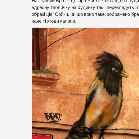
Наступний Брат – це сіро-жовте казна-що на буди
адресну табличку на будинку так і перекладуть St
образі цієї Сойки, чи що воно таке, зображено бра
наче ті ягоди калини.