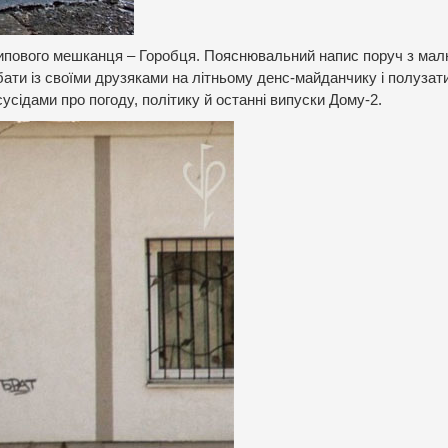
о типового мешканця – Горобця. Пояснювальний напис поруч з ма
ати із своїми друзяками на літньому денс-майданчику і полузат
сусідами про погоду, політику й останні випуски Дому-2.