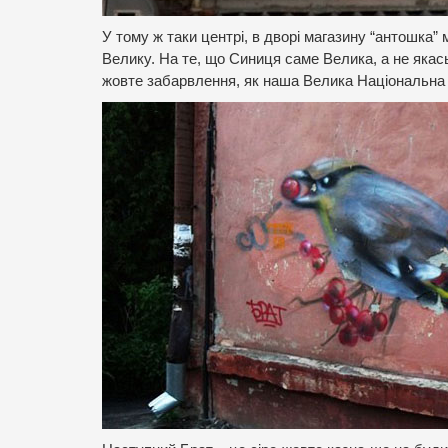
У тому ж таки центрі, в дворі магазину “антошка”
Велику. На те, що Синиця саме Велика, а не якась
жовте забарвлення, як наша Велика Національна 