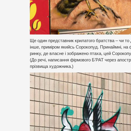
Ще один представник крилатого братства – чи то д
інше, приміром якийсь Сорокопуд. Принаймні, на ф
ринку, де власне і зображено птаха, цей Сорокоп
(До речі, написання фірмового Б’РАТ через апостр
прізвища художника.)