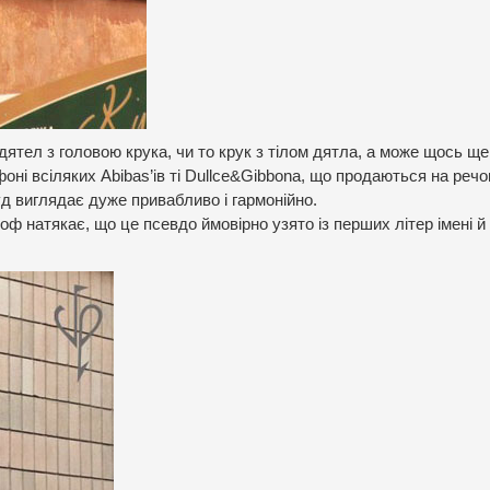
ятел з головою крука, чи то крук з тілом дятла, а може щось ще
оні всіляких Abibas’ів ті Dullce&Gibbona, що продаються на реч
уд виглядає дуже привабливо і гармонійно.
оф натякає, що це псевдо ймовірно узято із перших літер імені й