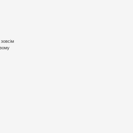
 зовсім
овому