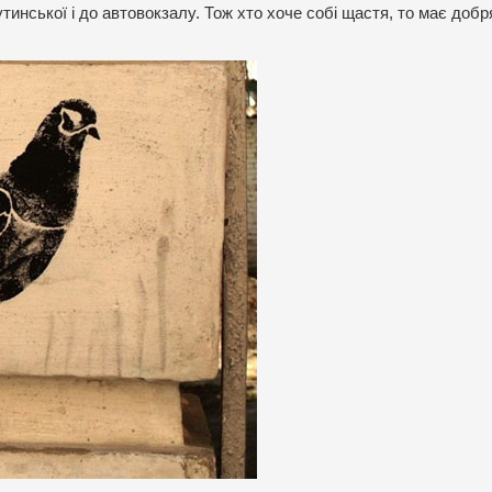
тинської і до автовокзалу. Тож хто хоче собі щастя, то має добр