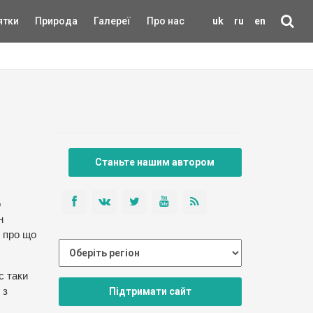
ятки
Природа
Галереї
Про нас
uk
ru
en
Станьте нашим автором
о
н
и про що
с таки
Підтримати сайт
 з