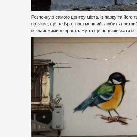
Розпочну з самого центру міста, із парку та йог
натякає, що це Брат наш менший, любить постриб
із знайомими дзернята. Ну та ще поцвірінькати із 