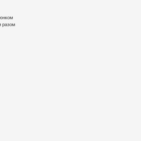
люнком
и разом