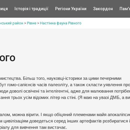
ниця
Історія і традиції
Регіони України
Закордон
Пам'
нський район
>
Рівне
>
Настінна фауна Рівного
ого
мистецтва. Більш того, науковці-історики за цими печерними
т гомо-сапієнсів часів палеоліту, а також скласти уявлення пр
люди доволі освічені та інтелігентні, адже для малювання потрібе
ання трьох усім відомих літер на стіні. (Я маю на увазі ДМБ, а в
лом, можна вірити. І якщо обіцяний племенами майя апокаліпси
м цивілізаціям доведеться серед інших артефактів розбиратися і
ріалу для вивчення там вистачає.