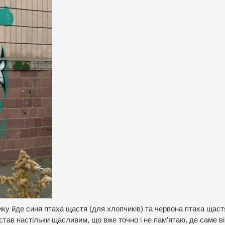
ику йде синя птаха щастя (для хлопчиків) та червона птаха щаст
став настільки щасливим, що вже точно і не пам’ятаю, де саме ві