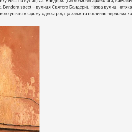
нку №11 по вулиці Ст. Бандери. (Англо-мовні археологи, вивчаю
. Bandera street – вулиця Святого Бандери). Назва вулиці натяка
вого упівця в сірому однострої, що завзято поглинає червоних ко