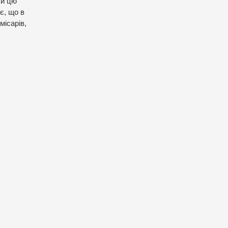
чи цю
є, що в
місарів,