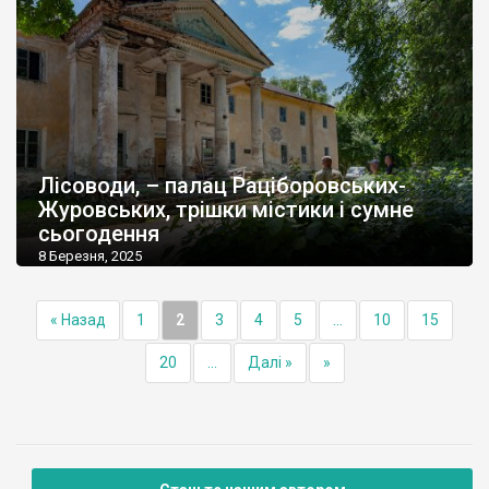
Лісоводи, – палац Раціборовських-
Журовських, трішки містики і сумне
сьогодення
8 Березня, 2025
« Назад
1
2
3
4
5
...
10
15
20
...
Далі »
»