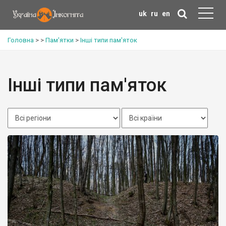
uk
ru
en
Головна
>
>
Пам'ятки
>
Інші типи пам'яток
Інші типи пам'яток