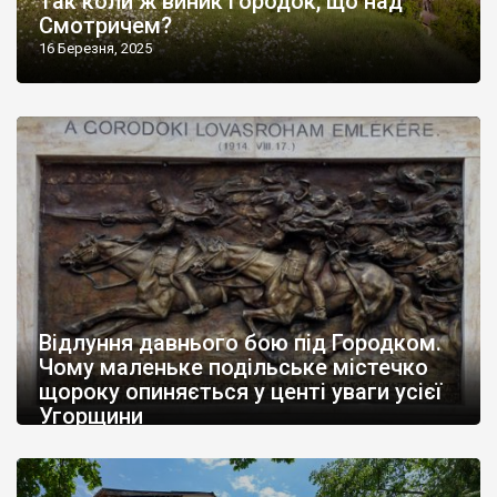
Так коли ж виник Городок, що над
Смотричем?
16 Березня, 2025
Відлуння давнього бою під Городком.
Чому маленьке подільське містечко
щороку опиняється у центі уваги усієї
Угорщини
12 Березня, 2025