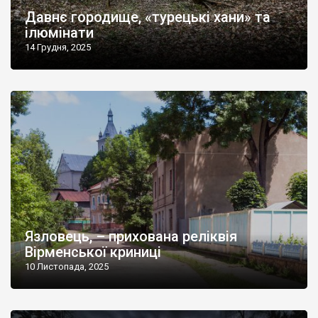
Давнє городище, «турецькі хани» та
ілюмінати
14 Грудня, 2025
Язловець, – прихована реліквія
Вірменської криниці
10 Листопада, 2025