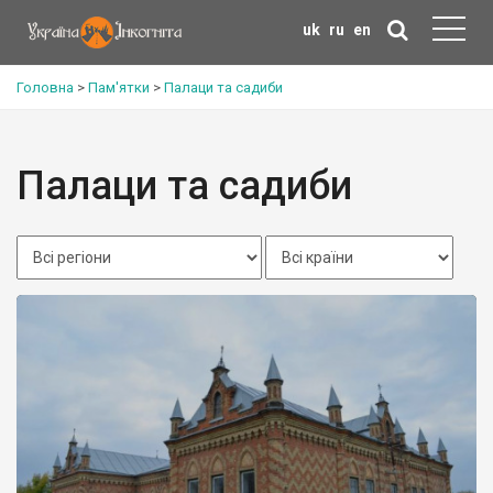
uk
ru
en
Головна
>
Пам'ятки
>
Палаци та садиби
Палаци та садиби