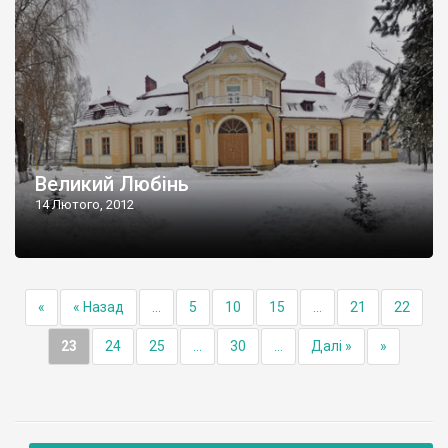
Великий Любінь
14 Лютого, 2012
«
« Назад
...
5
10
15
...
21
22
23
24
25
...
30
...
Далі »
»