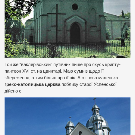
Той же “ваклерівський” путівник пише про якусь крипту-
пантеон XVI ст. на цвинтарі. Маю сумнів щодо її
збереження, а тим більш про її вік. А от нова маленька
греко-католицька церква
поблизу старої Успенської
дійсно є.