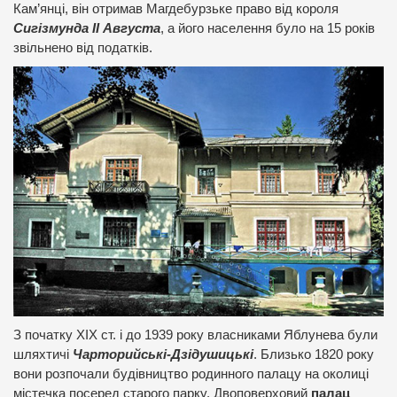
Кам’янці, він отримав Магдебурзьке право від короля
Сигізмунда ІІ Августа
, а його населення було на 15 років
звільнено від податків.
З початку ХІХ ст. і до 1939 року власниками Яблунева були
шляхтичі
Чарторийські-Дзідушицькі
. Близько 1820 року
вони розпочали будівництво родинного палацу на околиці
містечка посеред старого парку. Двоповерховий
палац