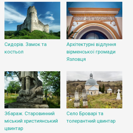
Сидорів. Замок та
Архітектурні відлуння
костьол
вірменської громади
Язловця
Збараж. Старовинний
Село Броварі та
міський християнський
толерантний цвинтар
цвинтар