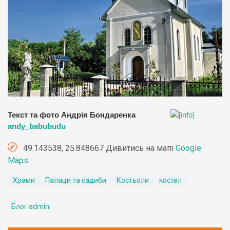
Текст та фото Андрія Бондаренка
andy_babubudu
49.143538, 25.848667 Дивитись на мапі
Google
Maps
Храми
Палаци та садиби
Костьоли
костел
Блог admin