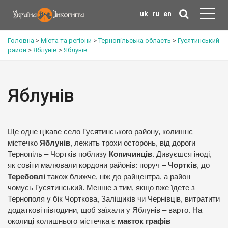
uk
ru
en
Головна
>
Міста та регіони
>
Тернопільська область
>
Гусятинський
район
>
Яблунів
>
Яблунів
Яблунів
Ще одне цікаве село Гусятинського району, колишнє
містечко
Яблунів
, лежить трохи осторонь, від дороги
Тернопіль – Чортків поблизу
Копичинців
. Дивуєшся іноді,
як совіти малювали кордони районів: поруч –
Чортків
, до
Теребовлі
також ближче, ніж до райцентра, а район –
чомусь Гусятинський. Менше з тим, якщо вже їдете з
Тернополя у бік Чорткова, Заліщиків чи Чернівців, витратити
додаткові півгодини, щоб заїхали у Яблунів – варто. На
околиці колишнього містечка є
маєток графів