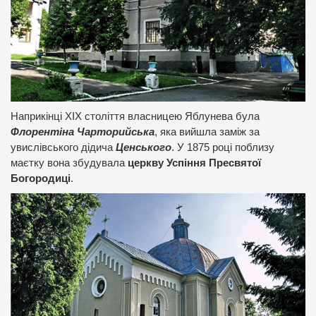
Наприкінці ХІХ століття власницею Яблунева була
Флорентіна Чарторийська
, яка вийшла заміж за
увислівського дідича
Ценського
. У 1875 році поблизу
маєтку вона збудувала
церкву Успіння Пресвятої
Богородиці
.