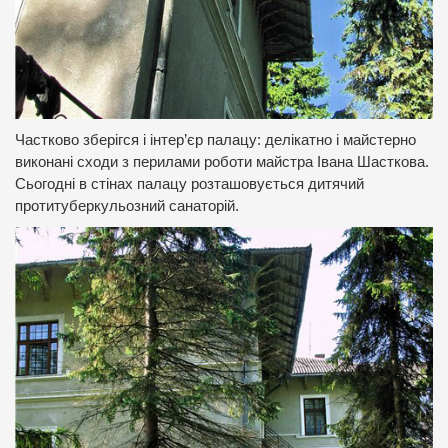
Частково зберігся і інтер’єр палацу: делікатно і майстерно
виконані сходи з перилами роботи майстра Івана Шасткова.
Сьогодні в стінах палацу розташовується дитячий
протитуберкульозний санаторій.