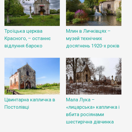
Троїцька церква
Млин в Личківцях –
Красного, – останнє
музей технічних
відлуння бароко
досягнень 1920-х років
Цвинтарна капличка в
Мала Лука –
Постолівці
«лицарська» капличка і
вбита росіянами
шестирічна дівчинка