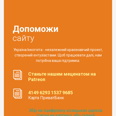
Допоможи
сайту
Україна Інкогніта - незалежний краєзнавчий проект,
створений ентузіастами. Щоб працювати далі, нам
потрібна ваша підтримка.
Станьте нашим меценатом на
Patreon
4149 6293 1537 9685
Карта ПриватБанк
Збір на оцифровку козацьких церков
(тисни на картинці, або скануй