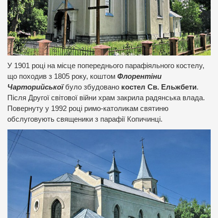
У 1901 році на місце попереднього парафіяльного костелу,
що походив з 1805 року, коштом
Флорентіни
Чарторийської
було збудовано
костел Св. Ельжбети
.
Після Другої світової війни храм закрила радянська влада.
Повернуту у 1992 році римо-католикам святиню
обслуговують священики з парафії Копичинці.