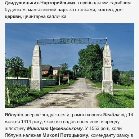
Дзидушицьких-Чарторийських
з оригінальним садибним
будинком, мальовничий
парк
за ставками,
костел
,
дві
церкви
, цвинтарна капличка.
Яблунів
вперше згадується у грамоті короля
Ягайла
від 14
жовтня 1414 року, якою він надав поселення в оренду
шляхтичу
Миколаю Цесельському
. У 1553 році, коли
Яблунів належав
Миколі Потоцькому
, коменданту замку в