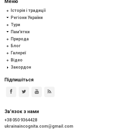
Меню
Історія і традиції
Регіони України
Тури
Пам'ятки
Природа
Блог
Галереї
Відео
Закордон
Підпишіться
Зв'язок з нами
+38 050 9364428
ukrainaincognita.com@gmail.com