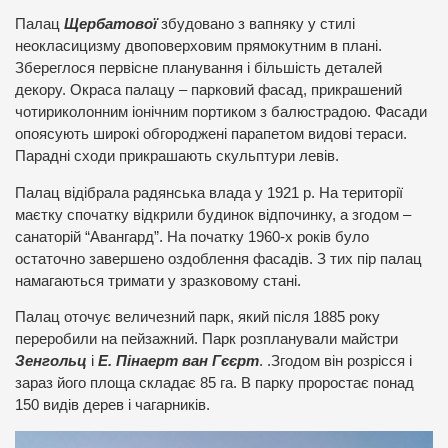
Палац
Щербатової
збудовано з вапняку у стилі
неокласицизму двоповерховим прямокутним в плані.
Збереглося первісне планування і більшість деталей
декору. Окраса палацу – парковий фасад, прикрашений
чотириколонним іонічним портиком з балюстрадою. Фасади
опоясують широкі обгороджені парапетом видові тераси.
Парадні сходи прикрашають скульптури левів.
Палац відібрала радянська влада у 1921 р. На території
маєтку спочатку відкрили будинок відпочинку, а згодом –
санаторій “Авангард”. На початку 1960-х років було
остаточно завершено оздоблення фасадів. З тих пір палац
намагаються тримати у зразковому стані.
Палац оточує величезний парк, який після 1885 року
переробили на пейзажний. Парк розпланували майстри
Зенгольц
і
Е. Пінаерт ван Гєєрт
. .Згодом він розрісся і
зараз його площа складає 85 га. В парку проростає понад
150 видів дерев і чагарників.