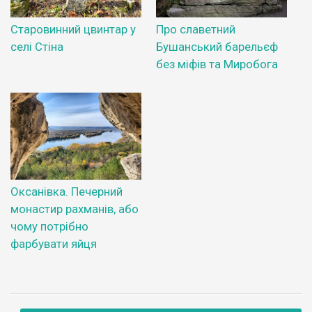
Старовинний цвинтар у
Про славетний
селі Стіна
Бушанський барельєф
без міфів та Миробога
Оксанівка. Печерний
монастир рахманів, або
чому потрібно
фарбувати яйця