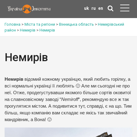
uk
ru
en
Головна
>
Міста та регіони
>
Вінницька область
>
Немирівський
район
>
Немирів
>
Немирів
Немирів
Немирів
відомий кожному українцю, який любить горілку, а
всі нормальні українці її люблять 🙂 Але ми сьогодні не про
неї. Отже, продегустувавши якомого більше сортів оковитої
на славнозвісному заводі “
Nemiroff
“, рекомендую все ж так
прогулятися містом. А подивитися тут, справді, є на що. Тим
більш, якщо компанію вам складає не якісь так звичайний
мандрівник, а Вона! 🙂