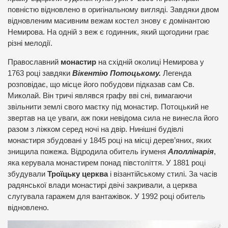
повністю відновлено в оригінальному вигляді. Завдяки двом
відновленим масивним вежам костел знову є домінантою
Немирова. На одній з веж є годинник, який щогодини грає
різні мелодії.
Православний
монастир
на східній околиці Немирова у
1763 році завдяки
Вікентію Потоцькому.
Легенда
розповідає, що місце його побудови підказав сам Св.
Миколай. Він тричі являвся графу вві сні, вимагаючи
звільнити землі свого маєтку під монастир. Потоцький не
звертав на це уваги, аж поки невідома сила не винесла його
разом з ліжком серед ночі на двір. Нинішні будівлі
монастиря збудовані у 1845 році на місці дерев’яних, яких
знищила пожежа. Відродила обитель ігуменя
Аполлінарія
,
яка керувала монастирем понад півстоліття. У 1881 році
збудували
Троїцьку церква
і візантійському стилі. За часів
радянської влади монастирі двічі закривали, а церква
слугувала гаражем для вантажівок. У 1992 році обитель
відновлено.