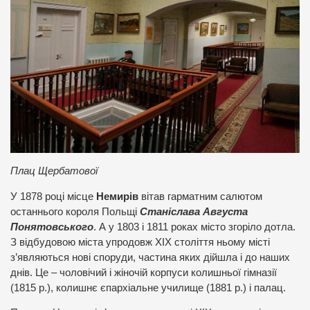
Плац Щербатової
У 1878 році місце
Немирів
вітав гарматним салютом
останнього короля Польщі
Станіслава Августа
Понятовського
. А у 1803 і 1811 роках місто згоріло дотла.
З відбудовою міста упродовж ХІХ століття ньому місті
з’являються нові споруди, частина яких дійшла і до наших
днів. Це – чоловічий і жіночій корпуси колишньої гімназії
(1815 р.), колишнє єпархіальне училище (1881 р.) і палац.