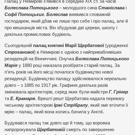
Палац у Немирові з’явився в середині ХІХ ст. за часів
Болеслава Потоцького
– молодшого сина
Станіслава
і
Софії Потоцьких
.
Болеслав
виявився споважній
господарем, який дбав не лише про себе і про палац, але й
про мешканців міста. Він збудував дві церкви, школу і
декілька промислових будівель.
Сьогоднішній
палац княгині Марії Щербатової
(уродженої
Строганової
) в Немирові є однією з найпривабливіших
резиденцій на Вінниччині. Онучка
Болеслава Потоцького
Марія
у 1880 році наказала розібрати старий палац. За
п’ять років на його місці почалося будівництво нової
резиденції. Будівництво палацу здійснювалося нереально
довго – з 1885 по 1917 рік. Графиня декілька разів
змінювала архітекторів, серед яких були майстри
Г. Грінер
та
Е. Крамарж
. Врешті решт Щербатова надала перевагу
чеському архітекторові
Іржі Стрібралу
, який зміг втілити її
мрію – палац, який вона колись бачила у Англії.
Будувався палац так довго ще й тому, що ворожка
напророкувала
Щербатовій
смерть по завершенню