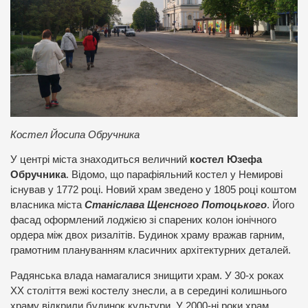
Костел Йосипа Обручника
У центрі міста знаходиться величний
костел Юзефа
Обручника
. Відомо, що парафіяльний костел у Немирові
існував у 1772 році. Новий храм зведено у 1805 році коштом
власника міста
Станіслава Щенсного Потоцького
. Його
фасад оформлений лоджією зі спарених колон іонічного
ордера між двох ризалітів. Будинок храму вражав гарним,
грамотним плануванням класичних архітектурних деталей.
Радянська влада намагалися знищити храм. У 30-х роках
ХХ століття вежі костелу знесли, а в середині колишнього
храму відкрили будинок культури. У 2000-ні роки храм