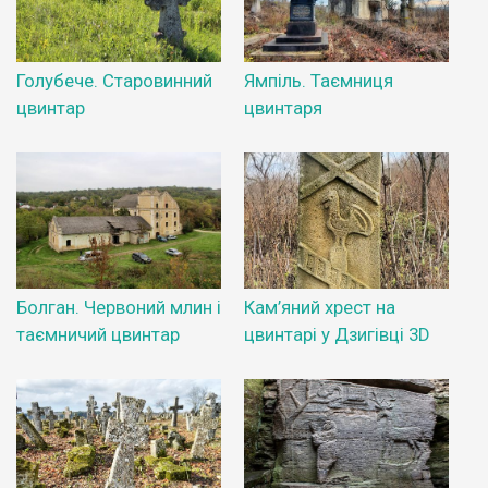
Голубече. Старовинний
Ямпіль. Таємниця
цвинтар
цвинтаря
Болган. Червоний млин і
Кам’яний хрест на
таємничий цвинтар
цвинтарі у Дзигівці 3D