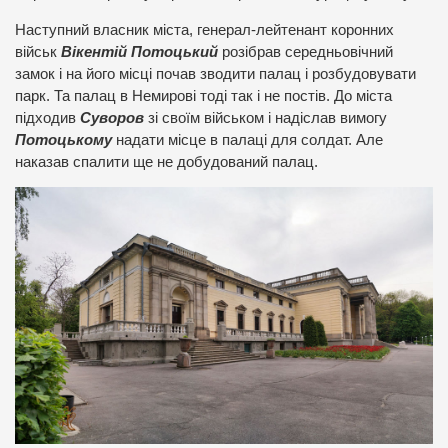
Наступний власник міста, генерал-лейтенант коронних
військ
Вікентій Потоцький
розібрав середньовічний
замок і на його місці почав зводити палац і розбудовувати
парк. Та палац в Немирові тоді так і не постів. До міста
підходив
Суворов
зі своїм військом і надіслав вимогу
Потоцькому
надати місце в палаці для солдат. Але
наказав спалити ще не добудований палац.