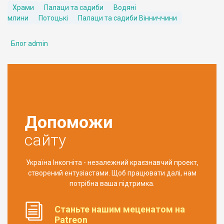
Храми
Палаци та садиби
Водяні
млини
Потоцькі
Палаци та садиби Вінниччини
Блог admin
Допоможи
сайту
Україна Інкогніта - незалежний краєзнавчий проект,
створений ентузіастами. Щоб працювати далі, нам
потрібна ваша підтримка.
Станьте нашим меценатом на
Patreon