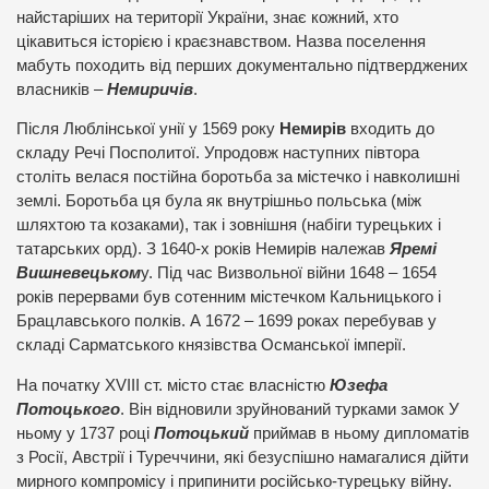
найстаріших на території України, знає кожний, хто
цікавиться історією і краєзнавством. Назва поселення
мабуть походить від перших документально підтверджених
власників –
Немиричів
.
Після Люблінської унії у 1569 року
Немирів
входить до
складу Речі Посполитої. Упродовж наступних півтора
століть велася постійна боротьба за містечко і навколишні
землі. Боротьба ця була як внутрішньо польська (між
шляхтою та козаками), так і зовнішня (набіги турецьких і
татарських орд). З 1640-х років Немирів належав
Яремі
Вишневецьком
у. Під час Визвольної війни 1648 – 1654
років перервами був сотенним містечком Кальницького і
Брацлавського полків. А 1672 – 1699 роках перебував у
складі Сарматського князівства Османської імперії.
На початку XVIII ст. місто стає власністю
Юзефа
Потоцького
. Він відновили зруйнований турками замок У
ньому у 1737 році
Потоцький
приймав в ньому дипломатів
з Росії, Австрії і Туреччини, які безуспішно намагалися дійти
мирного компромісу і припинити російсько-турецьку війну.