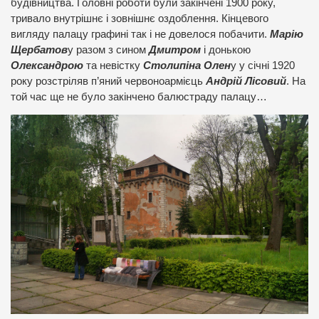
будівництва. Головні роботи були закінчені 1900 року,
тривало внутрішнє і зовнішнє оздоблення. Кінцевого
вигляду палацу графині так і не довелося побачити.
Марію
Щербатов
у разом з сином
Дмитром
і донькою
Олександрою
та невістку
Столипіна Олен
у у січні 1920
року розстріляв п’яний червоноармієць
Андрій Лісовий
. На
той час ще не було закінчено балюстраду палацу…