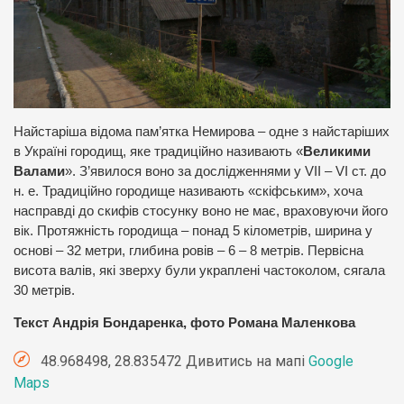
Найстаріша відома пам’ятка Немирова – одне з найстаріших
в Україні городищ, яке традиційно називають «
Великими
Валами
». З’явилося воно за дослідженнями у VII – VI ст. до
н. е. Традиційно городище називають «скіфським», хоча
насправді до скифів стосунку воно не має, враховуючи його
вік. Протяжність городища – понад 5 кілометрів, ширина у
основі – 32 метри, глибина ровів – 6 – 8 метрів. Первісна
висота валів, які зверху були украплені частоколом, сягала
30 метрів.
Текст Андрія Бондаренка, фото Романа Маленкова
48.968498, 28.835472 Дивитись на мапі
Google
Maps