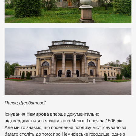
Палац Щербатової
Існування
Немирова
вперше документально
підтверджується в ярлику хана Менглі-Герея за 1506 рік.
Але ми то знаємо, що поселення поблизу міст існувало за
багато століть до того: про Немирівське городище, одне з