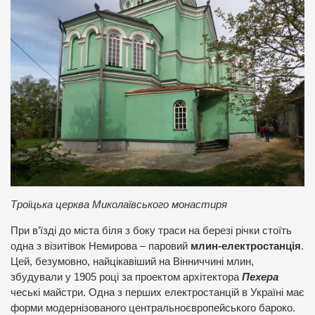
Троїцька церква Миколаївського монастиря
При в’їзді до міста біля з боку траси на березі річки стоїть
одна з візитівок Немирова – паровий
млин-електростанція
.
Цей, безумовно, найцікавіший на Вінниччині млин,
збудували у 1905 році за проектом архітектора
Пехера
чеські майстри. Одна з перших електростанцій в Україні має
форми модернізованого центральноєвропейського бароко.