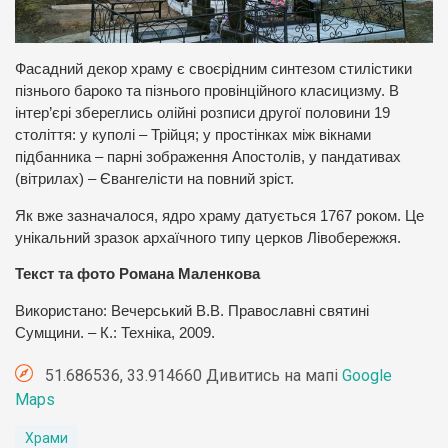
Фасадний декор храму є своєрідним синтезом стилістики
пізнього бароко та пізнього провінційного класицизму. В
інтер’єрі збереглись олійні розписи другої половини 19
століття: у куполі – Трійця; у простінках між вікнами
підбанника – парні зображення Апостолів, у пандативах
(вітрилах) – Євангелісти на повний зріст.
Як вже зазначалося, ядро храму датується 1767 роком. Це
унікальний зразок архаїчного типу церков Лівобережжя.
Текст та фото Романа Маленкова
Використано: Вечерський В.В. Православні святині
Сумщини. – К.: Техніка, 2009.
51.686536, 33.914660 Дивитись на мапі
Google
Maps
Храми