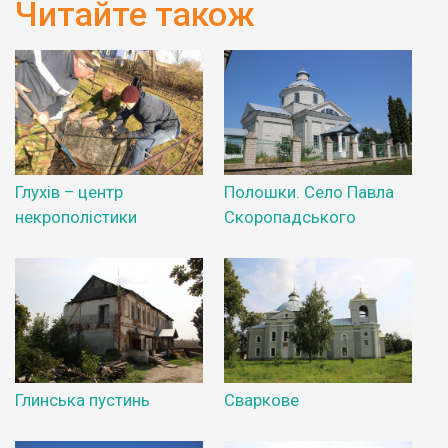
Читайте також
Глухів – центр
Полошки. Село Павла
некрополістики
Скоропадського
Глинська пустинь
Сваркове