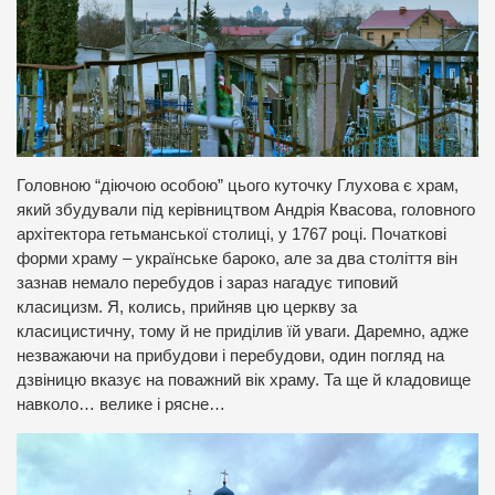
Головною “діючою особою” цього куточку Глухова є храм,
який збудували під керівництвом Андрія Квасова, головного
архітектора гетьманської столиці, у 1767 році. Початкові
форми храму – українське бароко, але за два століття він
зазнав немало перебудов і зараз нагадує типовий
класицизм. Я, колись, прийняв цю церкву за
класицистичну, тому й не приділив їй уваги. Даремно, адже
незважаючи на прибудови і перебудови, один погляд на
дзвіницю вказує на поважний вік храму. Та ще й кладовище
навколо… велике і рясне…