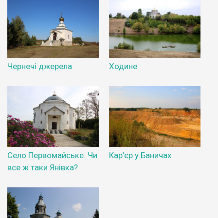
Чернечі джерела
Ходине
Село Первомайське. Чи
Кар’єр у Баничах
все ж таки Янівка?