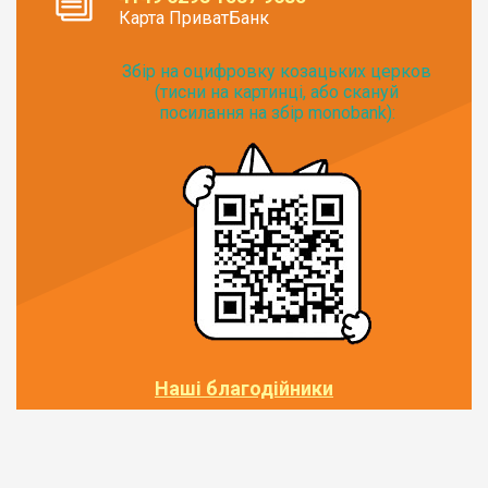
Карта ПриватБанк
Збір на оцифровку козацьких церков
(тисни на картинці, або скануй
посилання на збір monobank):
Наші благодійники