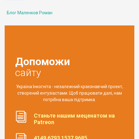
Блог Маленков Роман
Допоможи
сайту
Україна Інкогніта - незалежний краєзнавчий проект,
створений ентузіастами. Щоб працювати далі, нам
потрібна ваша підтримка.
Станьте нашим меценатом на
Patreon
4149 6293 1537 9685