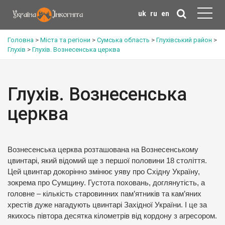
uk
ru
en
Головна
>
Міста та регіони
>
Сумська область
>
Глухівський район
>
Глухів
>
Глухів. Вознесенська церква
Глухів. Вознесенська
церква
Вознесенська церква розташована на Вознесенському
цвинтарі, який відомий ще з першої половини 18 століття.
Цей цвинтар докорінно змінює уяву про Східну Україну,
зокрема про Сумщину. Густота поховань, доглянутість, а
головне – кількість старовинних пам’ятників та кам’яних
хрестів дуже нагадують цвинтарі Західної України. І це за
якихось півтора десятка кілометрів від кордону з агресором.