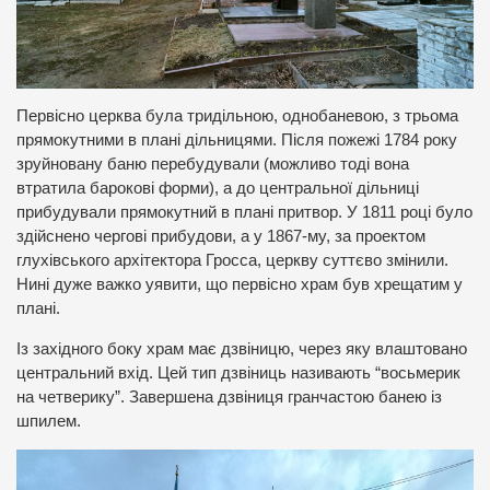
Первісно церква була тридільною, однобаневою, з трьома
прямокутними в плані дільницями. Після пожежі 1784 року
зруйновану баню перебудували (можливо тоді вона
втратила барокові форми), а до центральної дільниці
прибудували прямокутний в плані притвор. У 1811 році було
здійснено чергові прибудови, а у 1867-му, за проектом
глухівського архітектора Гросса, церкву суттєво змінили.
Нині дуже важко уявити, що первісно храм був хрещатим у
плані.
Із західного боку храм має дзвіницю, через яку влаштовано
центральний вхід. Цей тип дзвіниць називають “восьмерик
на четверику”. Завершена дзвіниця гранчастою банею із
шпилем.