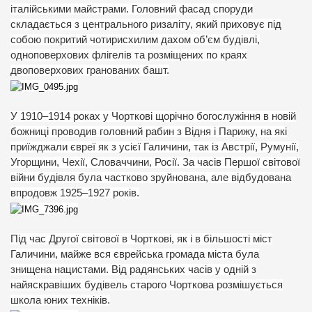
італійськими майстрами. Головний фасад споруди
складається з центрального ризаліту, який приховує під
собою покритий чотирисхилим дахом об’єм будівлі,
одноповерхових флігелів та розміщених по краях
двоповерхових гранованих башт.
У 1910–1914 роках у Чорткові щорічно богослужіння в новій
божниці проводив головний рабин з Відня і Парижу, на які
приїжджали євреї як з усієї Галичини, так із Австрії, Румунії,
Угорщини, Чехії, Словаччини, Росії. За часів Першої світової
війни будівля була частково зруйнована, але відбудована
впродовж 1925–1927 років.
Під час Другої світової в Чорткові, як і в більшості міст
Галичини, майже вся єврейська громада міста була
знищена нацистами. Від радянських часів у одній з
найяскравіших будівель старого Чорткова розмішується
школа юних техніків.