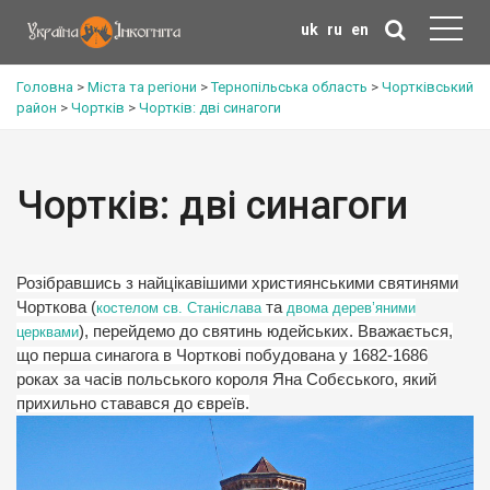
uk
ru
en
Головна
>
Міста та регіони
>
Тернопільська область
>
Чортківський
район
>
Чортків
>
Чортків: дві синагоги
Чортків: дві синагоги
Розібравшись з найцікавішими християнськими святинями
Чорткова (
та
костелом св. Станіслава
двома дерев’яними
), перейдемо до святинь юдейських. Вважається,
церквами
що перша синагога в Чорткові побудована у 1682-1686
роках за часів польського короля Яна Собєського, який
прихильно ставався до євреїв.