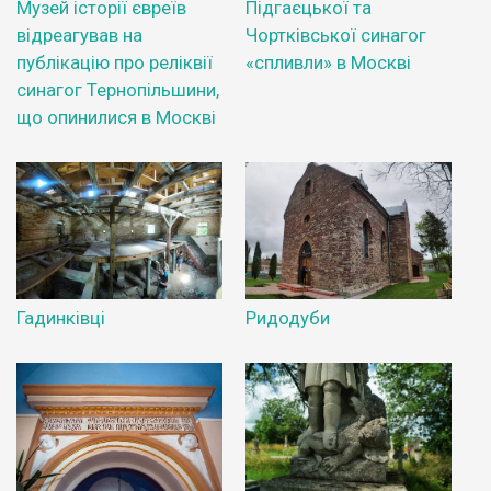
Музей історії євреїв
Підгаєцької та
відреагував на
Чортківської синагог
публікацію про реліквії
«спливли» в Москві
синагог Тернопільшини,
що опинилися в Москві
Гадинківці
Ридодуби