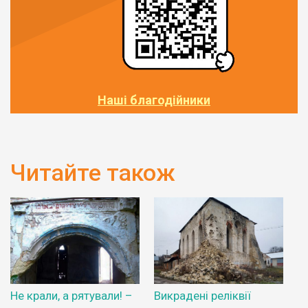
Наші благодійники
Читайте також
Не крали, а рятували! –
Викрадені реліквії