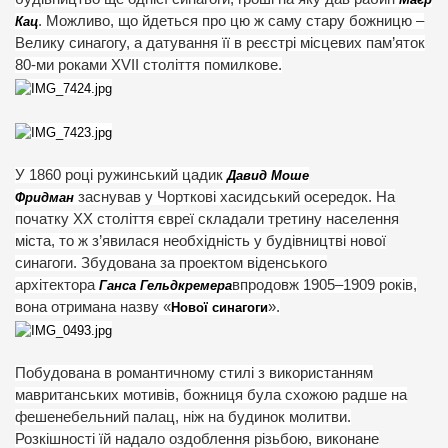
. Можливо, що йдеться про цю ж саму стару божницю –
Кац
Велику синагогу, а датування її в реєстрі місцевих пам’яток
80-ми роками XVII століття помилкове.
У 1860 році ружинський цадик
Давид Моше
заснував у Чорткові хасидський осередок. На
Фридман
початку ХХ століття євреї складали третину населення
міста, то ж з’явилася необхідність у будівництві нової
синагоги. Збудована за проектом віденського
архітектора
впродовж 1905–1909 років,
Ганса Гельдкремера
вона отримана назву «
».
Нової синагоги
Побудована в романтичному стилі з використанням
мавританських мотивів, божниця була схожою радше на
фешенебельний палац, ніж на будинок молитви.
Розкішності їй надало оздоблення різьбою, виконане