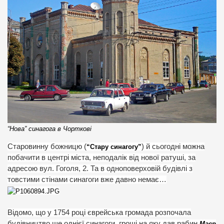
“Нова” синагога в Чорткові
Старовинну божницю (
) й сьогодні можна
“Стару синагогу”
побачити в центрі міста, неподалік від нової ратуші, за
адресою вул. Гоголя, 2. Та в одноповерховій будівлі з
товстими стінами синагоги вже давно немає…
Відомо, що у 1754 році єврейська громада розпочала
будівництво ще однієї синагоги, гроші на яку дав рабин
Маєр