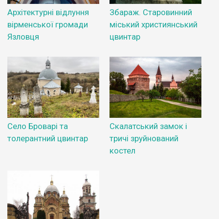
Архітектурні відлуння
Збараж. Старовинний
вірменської громади
міський християнський
Язловця
цвинтар
Село Броварі та
Скалатський замок і
толерантний цвинтар
тричі зруйнований
костел