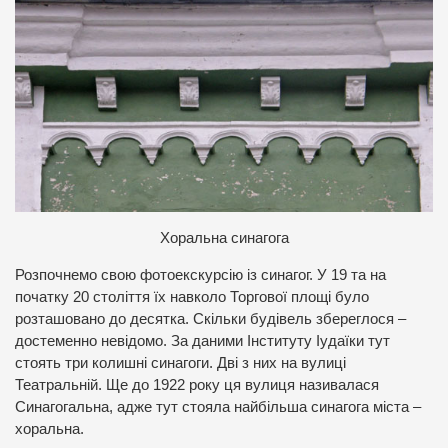
Х
оральна синагога
Розпочнемо свою фотоекскурсію із синагог. У 19 та на
початку 20 століття їх навколо Торгової площі було
розташовано до десятка. Скільки будівель збереглося –
достеменно невідомо. За даними Інституту Іудаїки тут
стоять три колишні синагоги. Дві з них на вулиці
Театральній. Ще до 1922 року ця вулиця називалася
Синагогальна, адже тут стояла найбільша синагога міста –
хоральна.