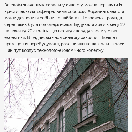
За своїм значенням хоральну синагогу можна порівняти із
християнським кафедральним собором. Хоральні синагоги
могли дозволити собі лише найбагатші єврейські громади,
серед яких була і білоцерківська. Будували храм в кінці 19
на початку 20 століть. Цю велику споруду звели у стилі
еклектики. В радянські часи синагогу закрили. Пізніше її
приміщення перебудували, розділивши на навчальні класи.
Нині тут корпус технолого-економічного коледжу.