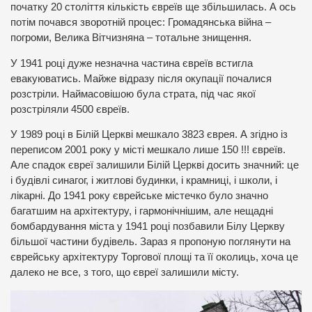
початку 20 століття кількість євреїв ще збільшилась. А ось
потім почався зворотній процес: Громадянська війна –
погроми, Велика Вітчизняна – тотальне знищення.
У 1941 році дуже незначна частина євреїв встигла
евакуюватись. Майже відразу після окупації почалися
розстріли. Наймасовішою була страта, під час якої
розстріляли 4500 євреїв.
У 1989 році в Білій Церкві мешкало 3823 єврея. А згідно із
переписом 2001 року у місті мешкало лише 150 !!! євреїв.
Але спадок євреї залишили Білій Церкві досить значний: це
і будівлі синагог, і житлові будинки, і крамниці, і школи, і
лікарні. До 1941 року єврейське містечко було значно
багатшим на архітектуру, і гармонічнішим, але нещадні
бомбардування міста у 1941 році позбавили Білу Церкву
більшої частини будівель. Зараз я пропоную поглянути на
єврейську архітектуру Торгової площі та її околиць, хоча це
далеко не все, з того, що євреї залишили місту.