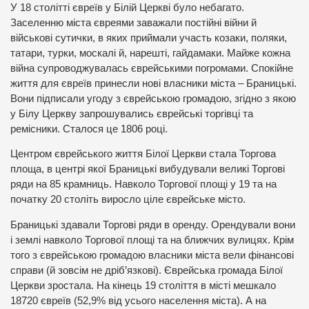
У 18 столітті євреїв у Білій Церкві було небагато.
Заселенню міста євреями заважали постійні війни й
військові сутички, в яких приймали участь козаки, поляки,
татари, турки, москалі й, нарешті, гайдамаки. Майже кожна
війна супроводжувалась єврейськими погромами. Спокійне
життя для євреїв принесли нові власники міста – Браницькі.
Вони підписали угоду з єврейською громадою, згідно з якою
у Білу Церкву запрошувались єврейські торгівці та
ремісники. Сталося це 1806 році.
Центром єврейського життя Білої Церкви стала Торгова
площа, в центрі якої Браницькі вибудували великі Торгові
ряди на 85 крамниць. Навколо Торгової площі у 19 та на
початку 20 століть виросло ціле єврейське місто.
Браницькі здавали Торгові ряди в оренду. Орендували вони
і землі навколо Торгової площі та на ближчих вулицях. Крім
того з єврейською громадою власники міста вели фінансові
справи (й зовсім не дріб’язкові). Єврейська громада Білої
Церкви зростала. На кінець 19 століття в місті мешкало
18720 євреїв (52,9% від усього населення міста). А на