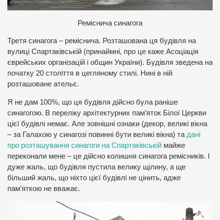
Р
еміснича синагога
Третя синагога – реміснича. Розташована ця будівля на
вулиці Спартаківській (принаймні, про це каже Асоціація
єврейських організацій і общин України). Будівля зведена на
початку 20 століття в цегляному стилі. Нині в ній
розташоване ательє.
Я не дам 100%, що ця будівля дійсно була раніше
синагогою. В переліку архітектурних пам’яток Білої Церкви
цієї будівлі немає. Але зовнішні ознаки (декор, великі вікна
– за Галахою у синагозі повинні бути великі вікна) та
дані
про розташування синагоги на Спартаківській
майже
переконали мене – це дійсно колишня синагога ремісників. І
дуже жаль, що будівля пустила велику щілину, а ще
більший жаль, що ніхто цієї будівлі не цінить, адже
пам’яткою не вважає.