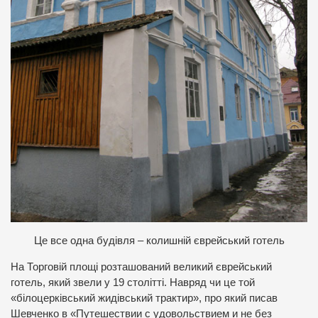
Ц
е все одна будівля – колишній єврейський готель
На Торговій площі розташований великий єврейський
готель, який звели у 19 столітті. Навряд чи це той
«білоцерківський жидівський трактир», про який писав
Шевченко в «Путешествии с удовольствием и не без