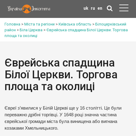
uk
ru
en
Головна
>
Міста та регіони
>
Київська область
>
Білоцерківський
район
>
Біла Церква
>
Єврейська спадщина Білої Церкви. Торгова
площа та околиці
Єврейська спадщина
Білої Церкви. Торгова
площа та околиці
Євреї з’явилися у Білій Церкві ще у 16 столітті. Це були
переважно дрібні торгівці. У 1648 році значна частина
єврейської громади міста була винищена або вигнана
козаками Хмельницького.