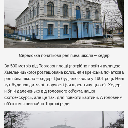
Є
врейська початкова релігійна школа – хедер
За 500 метрів від Торгової площі (потрібно пройти вулицею
Хмельницького) розташована колишня єврейська початкова
релігійна школа – хедер. Цю будівлю звели у 1901 році. Нині
тут будинок дитячої творчості (чи щось типу цього). Хедер
ніби й далеченько від головного об’єкта нашої
фотоекскурсії, але це так, для повноти картини. А головним
об’єктом є звичайно Торгові ряди.