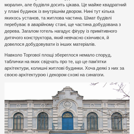
морали», але будівля досить цікава. Це майже квадратний
у плані будинок із внутрішнім двором. Нині тут кілька
якихось установ, та житлова частина. Шмат будівлі
перебуває в аварійному стані, ще частина добудована з
дерева. Загалом готель нагадує фігуру із примітивного
дитячого конструктора, який невчасно скінчився, й
довелося добудовувати із інших матеріалів.
Навколо Торгової площі збереглося немало споруд,
таблички на яких свідчать про те, що це пам’ятки
архітектури, колишні житлові будинки. Хоча деякі з них за
своєю архітектурою і декором схожі на синагоги.