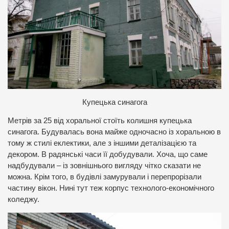
К
упецька синагога
Метрів за 25 від хоральної стоїть колишня купецька
синагога. Будувалась вона майже одночасно із хоральною в
тому ж стилі еклектики, але з іншими деталізацією та
декором. В радянські часи її добудували. Хоча, що саме
надбудували – із зовнішнього вигляду чітко сказати не
можна. Крім того, в будівлі замурували і перепрорізали
частину вікон. Нині тут теж корпус технолого-економічного
коледжу.