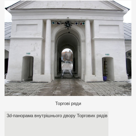
Т
оргові ряди
3d-панорама внутрішнього двору Торгових рядів