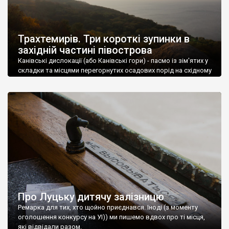
Трахтемирів. Три короткі зупинки в
західній частині півострова
Канівські дислокації (або Канівські гори) - пасмо із зім'ятих у
складки та місцями перегорнутих осадових порід на східному
краю Придніпровської височини, яке тягнеться вздовж
Дніпра від Трахтемиров
Про Луцьку дитячу залізницю
Ремарка для тих, хто щойно приєднався. Іноді (з моменту
оголошення конкурсу на УІ)) ми пишемо вдвох про ті місця,
які відвідали разом.