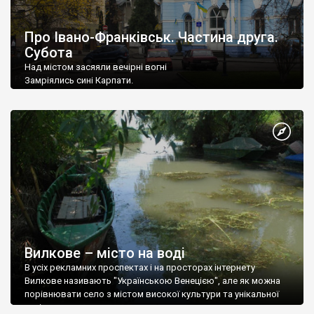
Про Івано-Франківськ. Частина друга.
Субота
Над містом засяяли вечірні вогні
Замріялись сині Карпати.
Як хороше, люба, з тобою мені
Сьогодні по місту блукати...
Вилкове – місто на воді
В усіх рекламних проспектах і на просторах інтернету
Вилкове називають "Українською Венецією", але як можна
порівнювати село з містом високої культури та унікальної
архітектури.