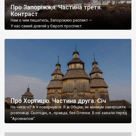
Про Запоріжжя. Частина третя.
Контраст
Нам є чим пишатись, Запоріжжю респект —
У нас самий довгий у Європі проспект.
Будівництво сторіччя — Запорізька гребля,
Про Хортицю. Частина друга. Січ
Не чекали? А я повернувся. Я ж Обіцяв, як мінімум завершити
розповіді. Сьогодні, я , правда, без Оленки. В неї завали перед
"Арсеналом".