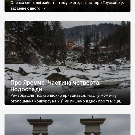
Оленка сьогодні зайнята, тому сьогодні пост про Трускавець
від мене одного. <
Про Яремче. Частина четверта.
Водоспади
Ремарка для тих, хто щойно приєднався. Іноді (з моменту
оголошення конкурсу на УІ)) ми пишемо вдвох про ті місця,
які відвідали разом.