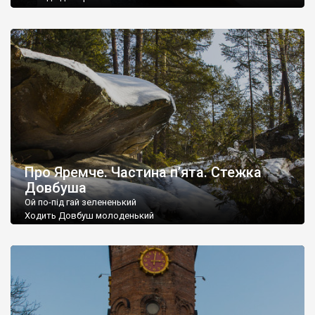
Про Яремче. Частина п’ята. Стежка
Довбуша
Ой по-під гай зелененький
Ходить Довбуш молоденький
На ніженьку налягає,
Топірцем ся підпирає.