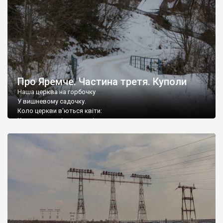
Про Яремче. Частина третя. Куполи
Наша церква на горбочку
У вишневому садочку.
Коло церкви в'ються квіти:
Ходять старші, ходять діти.