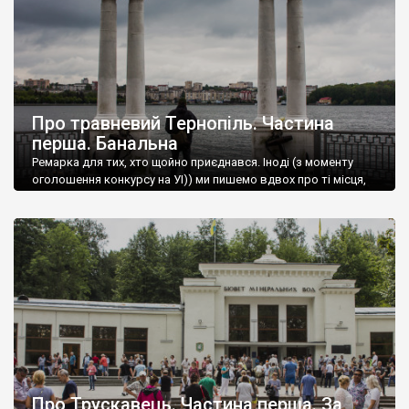
Про травневий Тернопіль. Частина
перша. Банальна
Ремарка для тих, хто щойно приєднався. Іноді (з моменту
оголошення конкурсу на УІ)) ми пишемо вдвох про ті місця,
які відвідали разом.
Про Трускавець. Частина перша. За