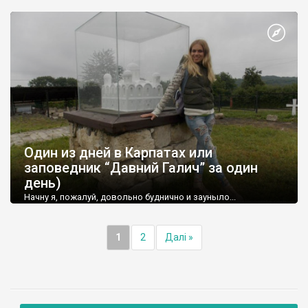
Один из дней в Карпатах или
заповедник “Давний Галич” за один
день)
Начну я, пожалуй, довольно буднично и зауныло...
1
2
Далі »