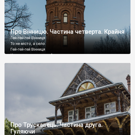
Про Вінницю. Частина четверта. Крайня
Гей-гей-гей Вінниця
То не місто, а село.
Гей-гей-гей Вінниця
Куди мене це занесло?
Про Трускавець. Частина друга.
Гуляючи