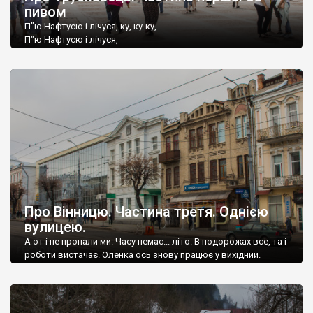
пивом
П"ю Нафтусю і лічуся, ку, ку-ку,
П"ю Нафтусю і лічуся,
На дівчат я не дивлюся,
Кукуріку ку, ку, ку.
Про Вінницю. Частина третя. Однією
вулицею.
А от і не пропали ми. Часу немає... літо. В подорожах все, та і
роботи вистачає. Оленка ось знову працює у вихідний.