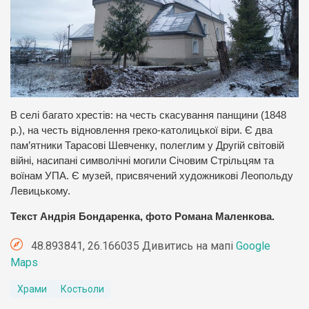
В селі багато хрестів: на честь скасування панщини (1848
р.), на честь відновлення греко-католицької віри. Є два
пам’ятники Тарасові Шевченку, полеглим у Другій світовій
війні, насипані символічні могили Січовим Стрільцям та
воїнам УПА. Є музей, присвячений художникові Леопольду
Левицькому.
Текст Андрія Бондаренка, фото Романа Маленкова.
48.893841, 26.166035 Дивитись на мапі
Google
Maps
Храми
Костьоли