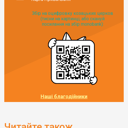
Збір на оцифровку козацьких церков
(тисни на картинці, або скануй
посилання на збір monobank):
Наші благодійники
Читайте також