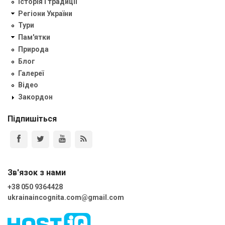
Історія і традиції
Регіони України
Тури
Пам'ятки
Природа
Блог
Галереї
Відео
Закордон
Підпишіться
Зв'язок з нами
+38 050 9364428
ukrainaincognita.com@gmail.com