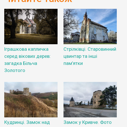
Іграшкова капличка
Стрілківці. Старовинний
серед вікових дерев:
цвинтар та інші
загадка Більча
пам’ятки
Золотого
Кудринці. Замок над
Замок у Кривче. Фото