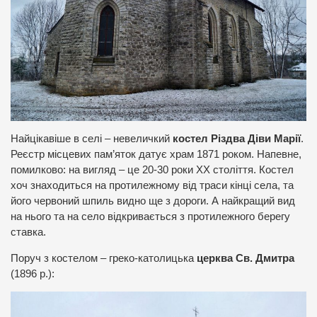
Найцікавіше в селі – невеличкий
костел Різдва Діви Марії
.
Реєстр місцевих пам’яток датує храм 1871 роком. Напевне,
помилково: на вигляд – це 20-30 роки ХХ століття. Костел
хоч знаходиться на протилежному від траси кінці села, та
його червоний шпиль видно ще з дороги. А найкращий вид
на нього та на село відкривається з протилежного берегу
ставка.
Поруч з костелом – греко-католицька
церква Св. Дмитра
(1896 р.):