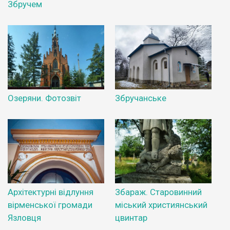
Збручем
Озеряни. Фотозвіт
Збручанське
Архітектурні відлуння
Збараж. Старовинний
вірменської громади
міський християнський
Язловця
цвинтар