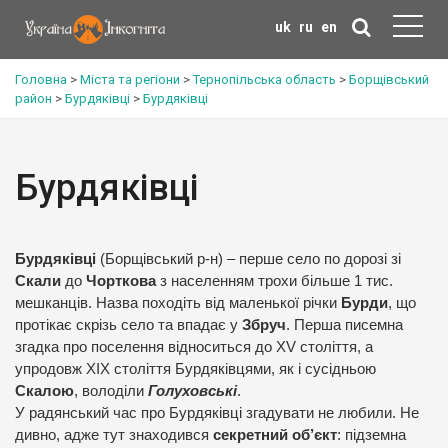
uk
ru
en
Головна
>
Міста та регіони
>
Тернопільська область
>
Борщівський
район
>
Бурдяківці
>
Бурдяківці
Бурдяківці
Бурдяківці
(Борщівський р-н) – перше село по дорозі зі
Скали
до
Чорткова
з населенням трохи більше 1 тис.
мешканців. Назва походіть від маленької річки
Бурди
, що
протікає скрізь село та впадає у
Збруч
. Перша писемна
згадка про поселення відноситься до XV століття, а
упродовж ХІХ століття Бурдяківцями, як і сусідньою
Скалою
, володіли
Голуховські
.
У радянський час про Бурдяківці згадувати не любили. Не
дивно, адже тут знаходився
секретний об’єкт
: підземна