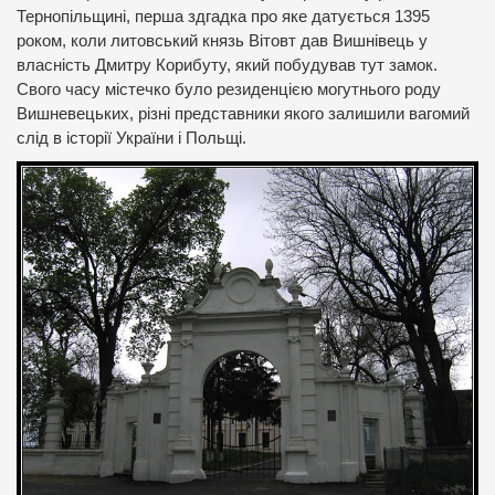
Тернопільщині, перша здгадка про яке датується 1395
роком, коли литовський князь Вітовт дав Вишнівець у
власність Дмитру Корибуту, який побудував тут замок.
Свого часу містечко було резиденцією могутнього роду
Вишневецьких, різні представники якого залишили вагомий
слід в історії України і Польщі.