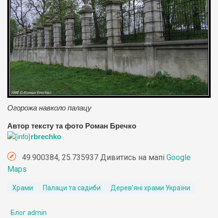
Огорожа навколо палацу
Автор тексту та фото Роман Бречко
rbrechko
49.900384, 25.735937 Дивитись на мапі
Google
Maps
Храми
Палаци та садиби
Дерев'яні храми України
Блог admin