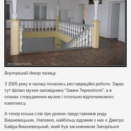
Внутрішній декор палацу
З 2005 року в палаці почались реставраційні роботи. Зараз
тут філіал музея-заповідника “Замки Тернопілля”, а в
планах спорудження музею і готельно-відпочинкового
комплексу.
А тепер кілька слів про деяких представників роду
Вишневецьких. Напевно, найбільш відомим з них є Дмитро
Байда-Вишневецький, який був засновником Запорізької