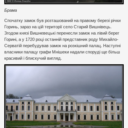
Брама
Спочатку замок був розташований на правому березі річки
Горинь, зараз на цій території село Старий Вишнівець.
Згодом князі Вишневецькі перенесли замок на лівий берег
Горині, а у 1720 році останній представник роду Михайло-
Серватій перебудував замок на розкішний палац. Наступні
власники палацу графи Мнішеки надали споруді ще більш
красивий і блискучий вигляд.