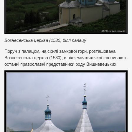
Вознесенська церква (1530) біля палацу
Поруч з палацом, на схилі замкової гори, розташована
Вознесенська церква (1530), в підземеллях якої спочивають
останні православні представники роду Вишневецьких.