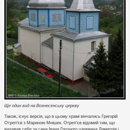
Ще один вид на Вознесенську церкву
Також, існує версія, що в цьому храмі вінчались Григорій
Отреп’єв з Мариною Мнішек. Отреп’єв відомий тим, що
видавав себе за сина Івана Грозного царевича Димитрія і