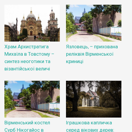
Храм Архистратига
Язловець, – прихована
Михаїла в Товстому –
реліквія Вірменської
синтез неоготики та
криниці
візантійської величі
Вірменський костел
Іграшкова капличка
Сурб Нікогайос в
серед вікових дерев: