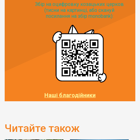
Збір на оцифровку козацьких церков
(тисни на картинці, або скануй
посилання на збір monobank):
Наші благодійники
Читайте також