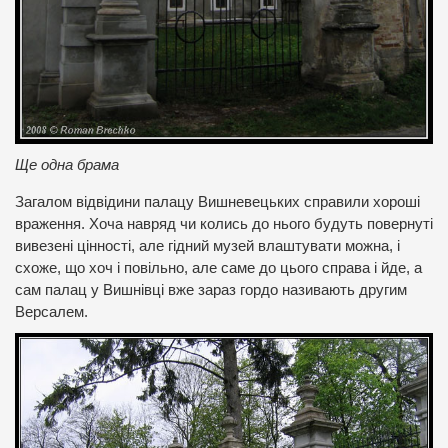
Ще одна брама
Загалом відвідини палацу Вишневецьких справили хороші
враження. Хоча навряд чи колись до нього будуть повернуті
вивезені цінності, але гідний музей влаштувати можна, і
схоже, що хоч і повільно, але саме до цього справа і йде, а
сам палац у Вишнівці вже зараз гордо називають другим
Версалем.