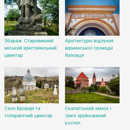
Збараж. Старовинний
Архітектурні відлуння
міський християнський
вірменської громади
цвинтар
Язловця
Село Броварі та
Скалатський замок і
толерантний цвинтар
тричі зруйнований
костел