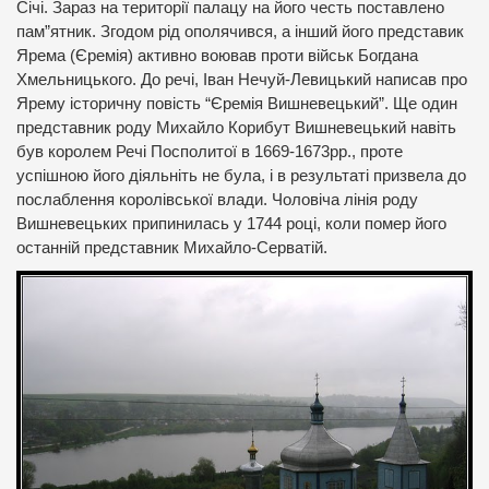
Січі. Зараз на території палацу на його честь поставлено
пам”ятник. Згодом рід ополячився, а інший його представик
Ярема (Єремія) активно воював проти військ Богдана
Хмельницького. До речі, Іван Нечуй-Левицький написав про
Ярему історичну повість “Єремія Вишневецький”. Ще один
представник роду Михайло Корибут Вишневецький навіть
був королем Речі Посполитої в 1669-1673рр., проте
успішною його діяльніть не була, і в результаті призвела до
послаблення королівської влади. Чоловіча лінія роду
Вишневецьких припинилась у 1744 році, коли помер його
останній представник Михайло-Серватій.