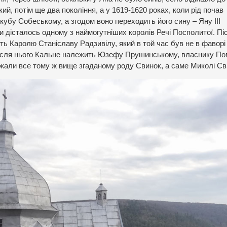
, потім ще два покоління, а у 1619-1620 роках, коли рід почав
бу Собеському, а згодом воно переходить його сину – Яну ІІІ
 дісталось одному з наймогутніших королів Речі Посполитої. Пі
ть Каролю Станіславу Радзивілу, який в той час був не в фаворі
ісля нього
Кальне належить Юзефу Прушинському, власнику По
лежали все тому ж вище згаданому роду Свинок, а саме Миколі Св