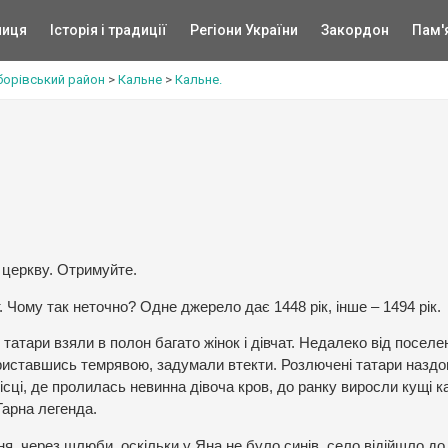
ниця
Історія і традиції
Регіони України
Закордон
Пам'
борівський район
>
Кальне
>
Кальне.
 церкву. Отримуйте.
 Чому так неточно? Одне джерело дає 1448 рік, інше – 1494 рік.
 татари взяли в полон багато жінок і дівчат. Недалеко від поселе
ориставшись темрявою, задумали втекти. Розлючені татари наздо
місці, де пролилась невинна дівоча кров, до ранку виросли кущі к
 Гарна легенда.
, через шлюби, оскільки у Яна не було синів, село відійшло до