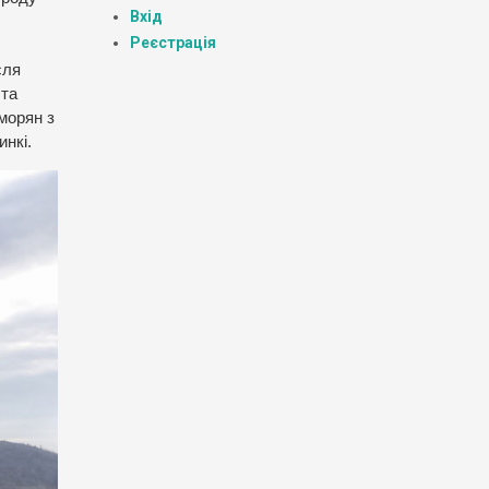
Вхід
Реєстрація
сля
 та
морян з
инкі.