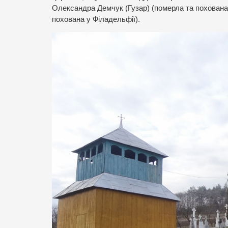
Олександра Демчук (Гузар) (померла та похована в
похована у Філадельфії).