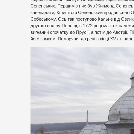
Сененських. Першим з них був Жигмонд Сененський
занепадати, Кшиштоф Сененський продає село Яку
Собеському. Ось так поступово Кальне від Свинки
другого поділу Польщі, в 1772 році маєток належи
вигнаний спочатку до Прусії, а потім до Австрії. П
його замком. Поморяни, до речі в кінці XV ст. на