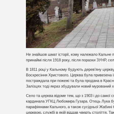
Не знайшов шмат історії, кому належало Кальне 
принаймі після 1918 року, після поразки ЗУНР, с
В 1811 році у Кальному будують дерев’яну церкву.
Воскресіння Христового. Церква була привезена із З
постраждала при пожежі та була продана в Краснос
Залізцях тоді якраз збудували новий мурований х
Село та церква відоме тем, що з 1903 і до самої с
кардинала УГКЦ Любомира Гузара. Отець Лука бу
парафіянами Кального, а також сусідньої Жабині
церквою, службі в якій віддав чверть століття.