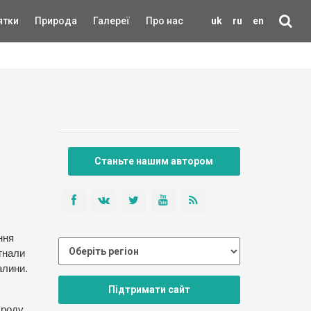
ятки
Природа
Галереї
Про нас
uk
ru
en
Станьте нашим автором
ння
гнали
алини.
Підтримати сайт
 роду