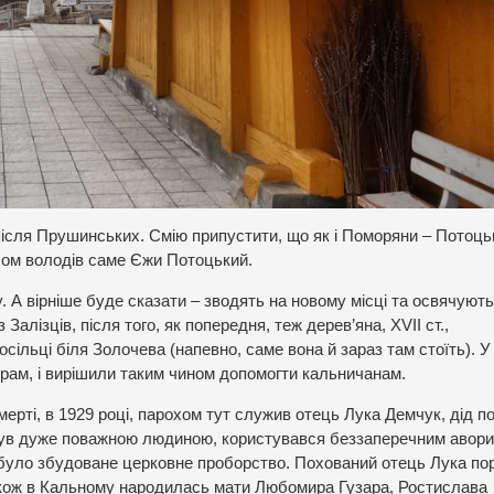
після Прушинських. Смію припустити, що як і Поморяни – Потоць
елом володів саме Єжи Потоцький.
 А вірніше буде сказати – зводять на новому місці та освячують 
алізців, після того, як попередня, теж дерев’яна, ХVII ст.,
ільці біля Золочева (напевно, саме вона й зараз там стоїть). У
рам, і вирішили таким чином допомогти кальничанам.
мерті, в 1929 році, парохом тут служив отець Лука Демчук, дід по
в дуже поважною людиною, користувався беззаперечним аворит
 було збудоване церковне проборство. Похований отець Лука по
 Також в Кальному народилась мати Любомира Гузара, Ростислава