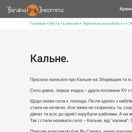
Крам
Головна
>
Міста та регіони
>
Тернопільська область
>
З
Кальне.
Просили написати про Кальне на Зборівщині та їх
Село давнє, перша згадка – друга половина XV ст.
Щодо назви села є легенда. Після одного з набігів
стали на ночівлю. Але жінки не скорились та, ск
дівчат та всіх до однієї порубали шаблями. А на 
Так і стали називати село – Кальне, від “калина”.
Першим власником був Ян Свинка, через покоління