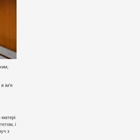
ким,
в ім’я
 матері
етом, і
руч з