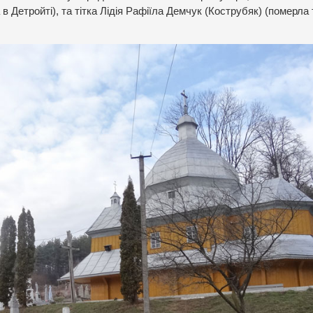
 Детройті), та тітка Лідія Рафіїла Демчук (Кострубяк) (померла 