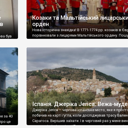
е
Козаки та Мальтійський лицарськ
 в
орден
Нова історична знахідка! В 1771-1774 рр. козаків в Єв
порівнювали з лицарями Мальтійського ордену. Пошу
ова був
архівах привели до надзвичайно цікавого відкриття 
козаків. Уявлення про них того часу, які сміливіші за в
ого
сучасні українські. Це черговий раз доводить, що
ю
лицарський Козацький стан досі належним чином не
почав в
оцінюємо та не надаємо того значення, якого в […]
Іспанія. Джеріка Jerica. Вежа-муд
Джеріка Jerica – чергове іспанське місто, яке я прост
побачив на карті гугла, коли досліджував трасу Вален
е за 40
Сарагоса. Вирішив заїхати. І в черговий раз у мене ви
про це
паралелі між Іспанією і Туреччиною – крім схожості
ічного