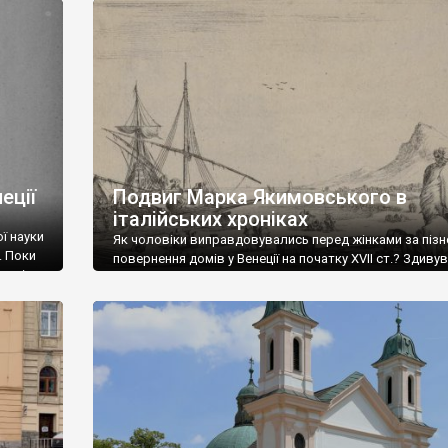
зберігання та принцип відкритості офіційних документ
 так
інших, сприяли тому, що мап, які прямо чи опосередк
стосуються українських земель, в шведських архівах
накопичилось […]
еції
Подвиг Марка Якимовського в
італійських хроніках
ї науки
Як чоловіки виправдовувались перед жінками за пізн
. Поки
повернення домів у Венеції на початку XVII ст.? Здиву
а він
але точно так само, як і я 🙂 Ось цитата з старовинної
зу і
виданої у Венеції у 1639 році, яка прям моїми словами
ікаво.
писана: “…затримався, бо сидів до ночі за читанням «р
реляцій», з яких багато дізнаюсь, наприклад, про […]