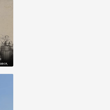
ів для
овано
є
вався,
 книги,
ізних