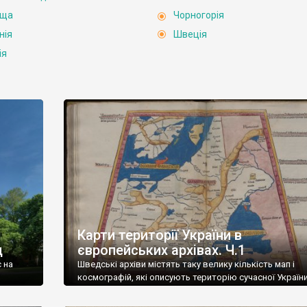
ьща
Чорногорія
нія
Швеція
ія
Карти території України в
д
європейських архівах. Ч.1
є на
Шведські архіви містять таку велику кількість мап і
космографій, які описують територію сучасної України
льщі,
лише їх аналіз зможе розповісти нам більше за будь-
умунії,
підручник історії. Стабільне життя країни, вдалі умови