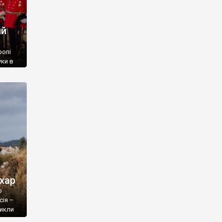
ий
ропі
ки в
про
сі
ехар
о
сія –
никли