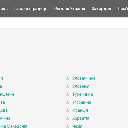
ниця
Історія і традиції
Регіони України
Закордон
Пам'
ія
Словаччина
а
Словенія
енштейн
Туреччина
ьта
Угорщина
дова
Франція
ччина
Хорватія
ічна Македонія
Чехія