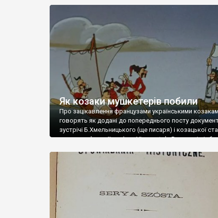
імперії Габсбургів, славетного, пишного, заможного 
Що тоді являв собою чи не найбажанішу для завойо
ціль. Як пише історик Тарас Чухліб у своїй однойменн
книзі, був “Золотим яблуком Європи”, яким найбіль
хотіла заволодіти непереможна Оттоманська імпері
Великий візир […]
Як козаки мушкетерів побили
Про зацікавлення французами українськими козака
говорять як додані до попереднього посту документи
зустрічі Б.Хмельницького (ще писаря) і козацької с
з послом Франції графом Viscount de Bregy, які відб
за прямою вимогою кардинала Jules Mazarin. На них
обговорювались умови участі Війська Запорізького у
епізодах Тридцятирічної війни. Але щоб не порушува
хронологічний перебіг подій, […]