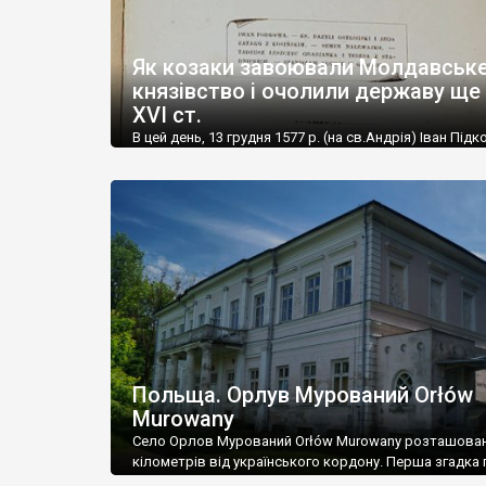
Як козаки завоювали Молдавськ
князівство і очолили державу ще
XVI ст.
В цей день, 13 грудня 1577 р. (на св.Андрія) Іван Підк
офіційно проголошений Господарем Молдавського
князівства. Так козак очолив державу ще в XVI ст. Й
правління хоча і не було довгим, але стало яскраво
сторінкою європейської історії. Новий володар роз
руслі усталених традицій, але без публічних страт і
політичних переслідувань, які до нього […]
Польща. Орлув Мурований Orłów
Murowany
Село Орлов Мурований Orłów Murowany розташован
кілометрів від українського кордону. Перша згадка 
село датується 1396 роком. В селі є руїни середньов