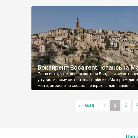
замку, такі незначні, що ми їх навіть не знайшли. Але
знайшли палац графів Кіцьких – проста двоповерхо
класицистична будівля із одноповерховим флігелем
Збудували палац у 1842 році (проект Генріка Марконі)
Бокайрент Bocairent. Іспанська М
Після виходу останньої частини Бондіани, дуже поп
у туристичному світі стала італійська Матера – див
місто, зведене на скелях і печерах, із дзвіницею на
центральному пагорбі. Старізні будиночки хаотично
піднімаються по пагорбу до дзвіниці, чи може навпак
неї котяться донизу. Матера – об’єкт Світової спад
« Назад
1
2
3
ЮНЕСКО, вона дуже відома, а от Бокайрент – схоже [
Про 