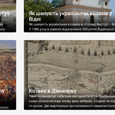
 тут
Як шанують українських козаків у
Відні
му
Як шанують українських козаків в столиці Австрії – Від
ька
У 1983 році в рамках відзначення 300-річчя Віденської
на стіні церкви Св.Леопольда у Віденському лісі було
ой має
встановлено пам’ятну дошку українським козакам.
який
Джерело фото 2. В парку Тюркеншанцпарк було відк
 Тарас
дуже красивий пам’ятник на честь українців, що брали
участь у визволенні Відня від османської облоги. […]
пу
Козаки в Дюнкерку
Тема не вичерпує себе вже яке десятиліття. Буквальн
кожні кілька місяців знову десь вибухає, з однієї чи ін
сторони. Дві маргінальні протилежності намагаються
отного
забороти собі подібних на іншому фланзі міфу. З одніє
олиці