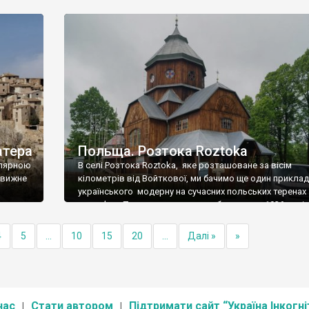
природи і, часто, міської забудови прибережних насе
пунктів, Іспанія ще й схожа на Туреччину маловідоміс
ва
своєї провінції. Виглядає так, […]
.
, […]
атера
Польща. Розтока Roztoka
улярною
В селі Розтока Roztoka, яке розташоване за вісім
овижне
кілометрів від Войткової, ми бачимо ще один приклад
українського модерну на сучасних польських теренах 
дерев’яна Покровська церква, збудована у 1936 році.
и від
Видно, що проект розроблявся дуже талановитим
щини
архітектором – його ім’я мені з’ясувати не вдалося. Ц
4
5
...
10
15
20
...
Далі »
»
…]
один із останніх результатів стилістичного пошуку
українського національного […]
нас
Стати автором
Підтримати сайт “Україна Інкогні