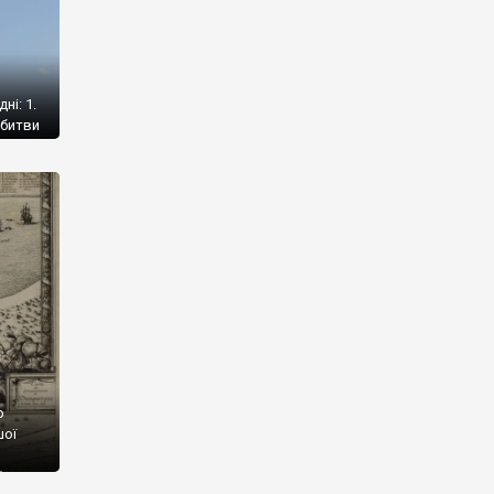
ні: 1.
 битви
рито
о
шої
ї