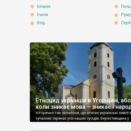
Іспанія
Пол
Італія
Руму
Кіпр
Серб
Етноцид українців в Угорщині, або
коли зникає мова – зникає і наро
Історично так склалося, що етнічні українські землі 
сучасних теренах усіх наших сусідів. Берестейщина у
Білорусі, Лемківщина, Бойківщина та Підляшшя у По
Пряшівщина у Словаччині, Мармарош та Буковина в Р