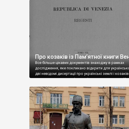
Придністров’я в Молдові, Стародубщина та Східна
Слобожанщина на росії. Ну це ніби знають усі. А от як
сталося, що немає етнічних земель українців […]
Про козаків із Пам’ятної книги Вен
Все більше цікавих документів знаходжу в рамках
дослідження, яке покликано відкрити для українсько
дві невідомі дисертації про українські землі і козаків
стаття готується, поділюсь цікавим документом. Хоч
не є відкриттям, але в моїй статті потрібен для аналі
історичної ретроспективи, тому може і іншим буде ц
Його вже досліджували та описали українські […]