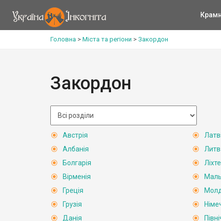
Крам
Головна
>
Міста та регіони
>
Закордон
Закордон
Австрія
Латв
Албанія
Литв
Болгарія
Ліхт
Вірменія
Мал
Греція
Мол
Грузія
Німе
Данія
Півн