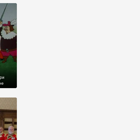
дав в
ери
не
жарт,
 Шок!
) Тож