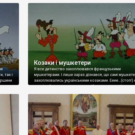
сторони прибічники міфу про козаків на чайках, які
Відня.
увірвались в Дюнкерк і всіх перемогли, а Сірко викла
вників
Сорбонні і тому подібне. З […]
ій
ше
я.
Козаки і мушкетери
ми
Я все дитинство захоплювався французькими
, так і
мушкетерами. І лише зараз дізнався, що самі мушкет
таршини
захоплювались українськими козаками. Ееее…(стоп!) 
увались
поспішайте перегортати, я не зійшов з розуму і це не 
ні 🙂 Це історичний факт, який мені вдалося відкрити.
 пізніх
сенсація! чи як там прийнято писати у таких випадках?
ти
вмощуйтесь зручніше, ця пригода буде цікавіше, ніж у
О.Дюма. […]