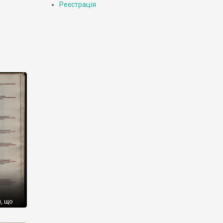
Реєстрація
, що
який
 для