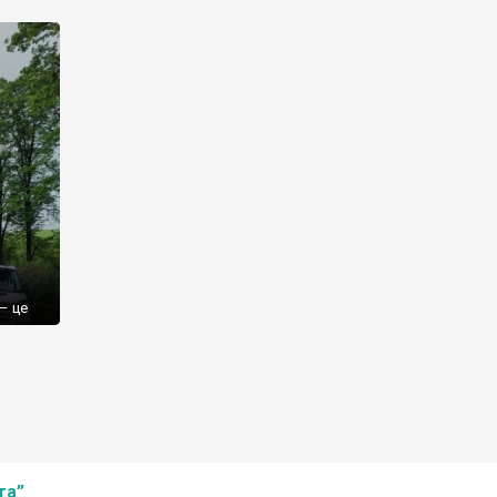
лених
тю
– це
е був
та”