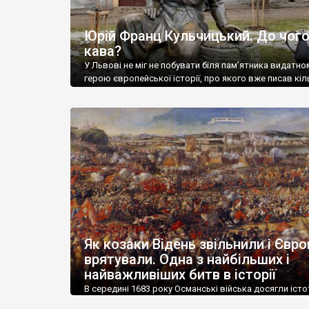
Юрій Франц Кульчицький. До чого
кава?
У Львові не міг не побувати біля пам’ятника видатно
герою європейської історії, про якого вже писав кіл
разів, коли згадував про славні сторінки козацьких
перемог в Європі. Хто уважно читає мої публікації, т
пам’ятати і про те, що один із українських істориків, 
спеціалізується власне на описі тих подій 1683 року,
Чухліб, не […]
Як козаки Відень звільнили і Євро
врятували. Одна з найбільших і
найважливіших битв в історії
В середині 1683 року Османські війська досягли іст
успіху у своєму наступі на Європу, підійшовши до ст