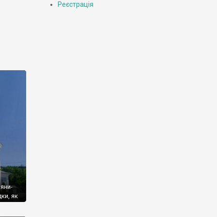
Реєстрація
яни-
ки, як
 на