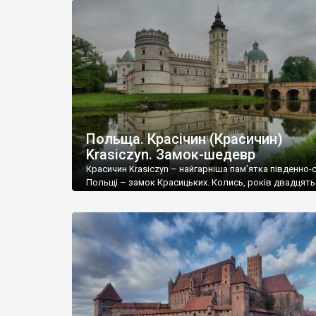
модерн, із ухилом в український історизм, або ж укр
модерн. Хоча він зовсім не схожий на еталони […]
Польща. Красічин (Красичин)
Krasiczyn. Замок-шедевр
Красичин Krasiczyn – найгарніша пам’ятка південно-с
Польщі – замок Красицьких. Колись, років двадцять 
щомісяця купував журнал Geo. Якось трапився номе
головною темою були замки долини Луари. Вони ней
– мрія туристів, кожен хоче їх побачити. У Красичині
замок, як звідти, а може й гарніший. Це всього за як
двадцять кілометрів від […]