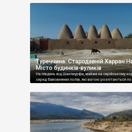
російським кордоном. От хто із вас бував біля росі
кордону не в Україні? А от Бранево Braniewo розта
від кордону […]
Туреччина. Стародавній Харран Ḥa
Місто будинків-вуликів
На південь від Шанлиурфи, майже на сирійському ко
серед бавовняних полів, які ватою розлітаються по
дорогах, лежить стародавнє місто Харран Ḥarrān. Ві
скажу, що туристи сюди їдуть заради архаїчних буди
вуликів, зведених із каміння та глини. Верхи цих буди
зроблені у вигляді численних конусів – кажуть, що та
давнину, до появи кондиціонерів, боролися із […]