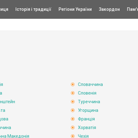
ниця
Історія і традиції
Регіони України
Закордон
Пам'
ія
Словаччина
а
Словенія
енштейн
Туреччина
ьта
Угорщина
дова
Франція
ччина
Хорватія
ічна Македонія
Чехія