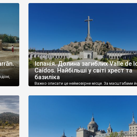
йського
мурів та стару житлову забудову прусського періоду. 
шоване
Тчеві мешкає близько 60 тисяч осіб. Перша згадка пр
місто відноситься до 1252 року, тоді […]
rrān.
Іспанія. Долина загиблих Valle de l
Caídos. Найбільші у світі хрест та
базиліка
рдоні,
Важко описати це неймовірне місце. За масштабами й
дразу
можна порівняти із Єгипетськими пірамідами – подібн
нків
гробниці могли дозволити собі лише найбагатші й най
нків
деспотичні правителі світу, до яких відносив себе і Ф
к, у
Тут найвищий хрест на планеті – висота 152,4 м, тут
найбільший і найдовший храм планети, повністю
видовбаний у скелі – базиліка Санта-Крус-дель-Вальє
лос-Каїдос (базиліка […]