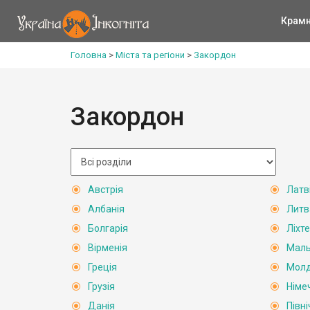
Крам
Головна
>
Міста та регіони
>
Закордон
Закордон
Австрія
Латв
Албанія
Литв
Болгарія
Ліхт
Вірменія
Мал
Греція
Мол
Грузія
Німе
Данія
Півн