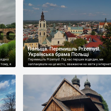
аїнський
непривітні, але ж подалі від страшних степових зимов
морозів, а головне – подалі від кочових племен із Ди
поля. І зайшли […]
Польща. Перемишль Przemyśl.
Українська брама Польщі
хідної
Перемишль Przemyśl. Під час перших відвідин, ми
тому, я
запланували на це місто, зважаючи на звіти у інтернеті
р, де
години. Це була катастрофічна помилка – ми зрозуміл
мовірні
повноцінний огляд Перемишля і його фортифікацій,
 стоїть
потребує кількох днів. Тому пізніше, може за півроку, 
ихось
повернулися сюди – приїхали потягом Інтерсіті із Киє
він тільки-но почав курсувати по […]