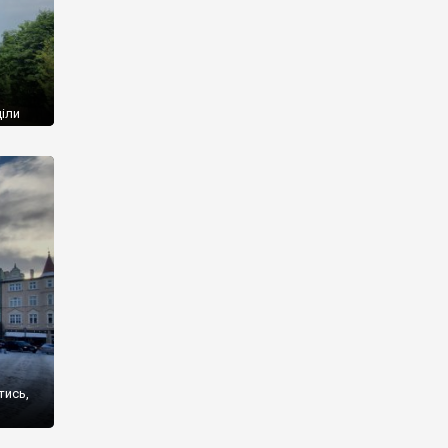
іли
землі
у
та
cienko
тись,
ських