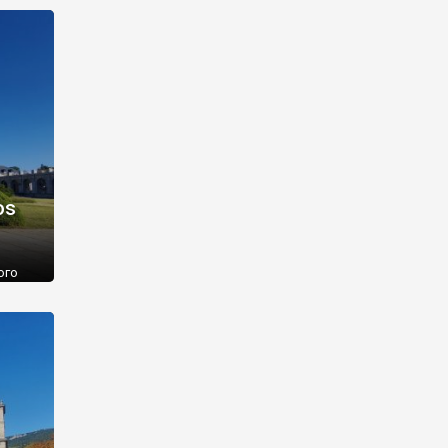
Нині у
о
os
ого
і
більш
ранко.
-де-