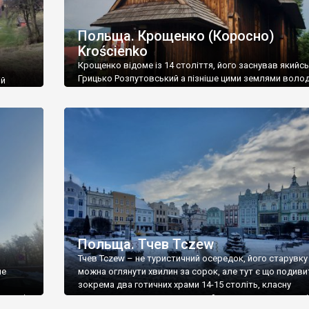
Польща. Крощенко (Коросно)
Krościenko
Крощенко відоме із 14 століття, його заснував якийсь
Грицько Розпутовський а пізніше цими землями волод
ій
відомі магнатські родини Зборовських, Мнішеків та
Шидловських. Село відносилось до Перемишльської 
ітової
Руського воєводства Речі Посполитої, а після її поділ
т,
потрапило у межі Добромильського повіту Галичини 
Найкраще
Володимерії. На південь і на північ від Крощенко Kroś
розкинулася Бойківщина – етнічна […]
 який
Польща. Тчев Tczew
Тчев Tczew – не туристичний осередок, його старувку
не
можна оглянути хвилин за сорок, але тут є що подиви
зокрема два готичних храми 14-15 століть, класну
оряд із
неоготичну ратушу, неоготичний поштамп, залишки мі