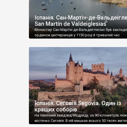
Іспанія. Сан-Мартін-де-Вальдеігле
San Martín de Valdeiglesias
Монастир Сан-Мартін-де-Вальдеіглесіас був заклад
орденом цистеріанців у 1150 році й тривалий час
розбудовувався. Спочатку його будівлі мали роман
стиль, потім їх перебудували у стилі готики, до якої у
столітті додався іспанський різновид ренесансу –
платереску. У 1836 році монахи залишили обитель, а
монастир було конфісковано у державну власність. 
почалася його руйнація. Я так […]
Іспанія. Сеговія Segovia. Один із
кращих соборів
На північний захід від Мадриду, за 90 кілометрів ле
містечко Сеговія. В ній мешкає всього 50 тисяч жител
тут така кількість пам’яток, що її можна назвати одн