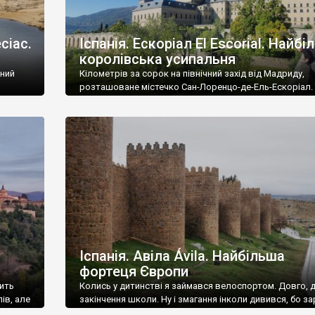
сіас.
Іспанія. Ескоріал El Escorial. Найбі
королівська усипальня
ений
Кілометрів за сорок на північний захід від Мадриду,
розташоване містечко Сан-Лоренцо-де-Ель-Ескоріал. 
ський
довгу назву використовують рідко – частіше кажуть
 16
коротко – Ескоріал. Містечко виросло навколо
гігантського монастиря, який виконував функції
королівської резиденції та усипальні. Можна сказати,
Тоді
вагома історико-культурна і туристична локація для в
Іспанії та ще й об’єкт Всесвітньої спадщини ЮНЕСКО. 
чесно, […]
Іспанія. Авіла Ávila. Найбільша
фортеця Європи
жить
Колись у дитинстві я займався велоспортом. Довго, 
ів, але
закінчення школи. Ну і змагання інколи дивився, бо за
им із
лише футбол та біатлон. Так от як сьогодні пам’ятаю 