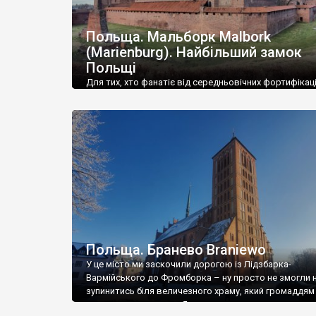
Польща. Мальборк Malbork
(Marienburg). Найбільший замок
Польщі
Для тих, хто фанатіє від середньовічних фортифікац
Мальборк – головна атракція в Польщі. Найбільший
цегляний замок у світі, найбільша готична, об’єкт Св
спадщини ЮНЕСКО, неймовірний ансамбль мурів, баш
храмів, палаців, казарм та господарських споруд. 
велич замку у Мальборку можна розгледіти із
протилежного (лівого) боку річки Ногат – від замку,
стоїть на правому, покладено […]
Польща. Бранево Braniewo
У це місто ми заскочили дорогою із Лідзбарка-
Вармійського до Фромборка – ну просто не змогли 
зупинитись біля величезного храму, який громаддям
нависав над площею. Я поглянув на карту – та це ж п