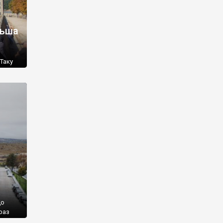
льша
Таку
 що це
сієї
Якщо
до
раз
кадри,