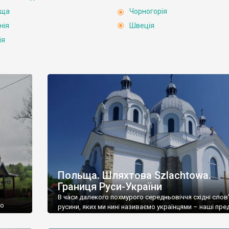
ьща
Чорногорія
нія
Швеція
ія
Польща. Шляхтова Szlachtowa.
Границя Руси-України
У
В часи далекого похмурого середньовіччя східні слов’
го
русини, яких ми нині називаємо українцями – наші пред
 до так
і більшість тодішніх народів, намагалися зайти глибше
е ж
захід. Ніби й грунти там менш родючі, й гори високі,