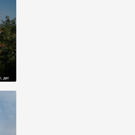
их
кого
, дві
и, що
ми
ва –