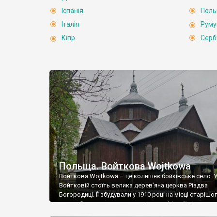
Іспанія
Пол
Італія
Руму
Кіпр
Серб
Польща. Войткова Wojtkowa
Войткова Wojtkowa – це колишнє бойківське село. 
Войтковій стоїть велика дерев’яна церква Різдва
Богородиці. Її збудували у 1910 році на місці старішо
храму. Стиль церкви польські класифікації відносять
званого, українського національного. Напевне, це вс