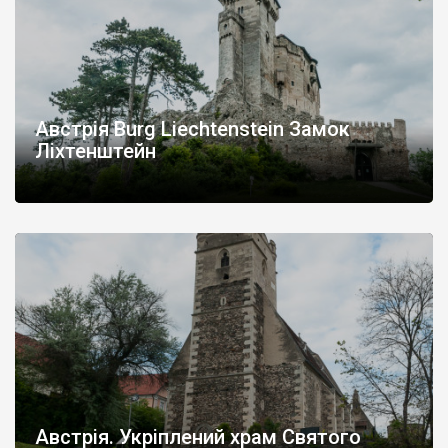
Австрія Burg Liechtenstein Замок
Ліхтенштейн
Австрія. Укріплений храм Святого