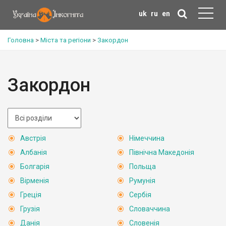
uk
ru
en
Головна
>
Міста та регіони
>
Закордон
Закордон
Австрія
Німеччина
Албанія
Північна Македонія
Болгарія
Польща
Вірменія
Румунія
Греція
Сербія
Грузія
Словаччина
Данія
Словенія