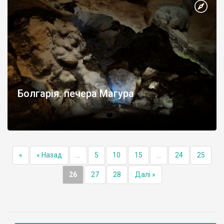
Болгарія. печера Магура
«
« Назад
...
5
10
15
...
24
25
26
27
28
Далі »