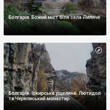
Болгарія. Божий міст біля села Лиляче
Болгарія. Іскирська ущелина. Лютидол
та Череписький монастир