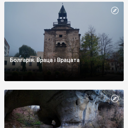
Болгарія. Враца і Врацата