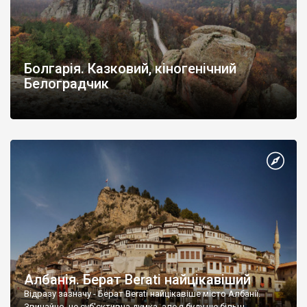
Болгарія. Казковий, кіногенічний
Белоградчик
Албанія. Берат Berati найцікавіший
Відразу зазначу - Берат Berati найцікавіше місто Албанії.
Звичайно, це суб'єктивна думка, але я буду ще більш