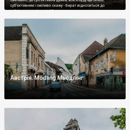
суб'єктивним і сміливо скажу - Берат відноситься до
найцікавіших міст усієї Європи.
Австрія. Mödling Мьодлінг