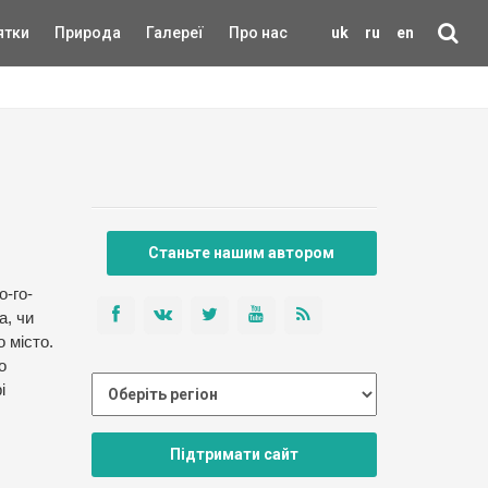
ятки
Природа
Галереї
Про нас
uk
ru
en
Станьте нашим автором
о-го-
а, чи
 місто.
о
і
Підтримати сайт