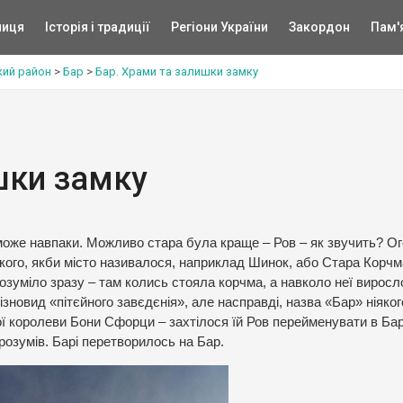
ниця
Історія і традиції
Регіони України
Закордон
Пам'
кий район
>
Бар
>
Бар. Храми та залишки замку
шки замку
 може навпаки. Можливо стара була краще – Ров – як звучить? Ог
такого, якби місто називалося, наприклад Шинок, або Стара Корчм
розуміло зразу – там колись стояла корчма, а навколо неї виросло
 різновид «пітєйного завєдєнія», але насправді, назва «Бар» ніяког
ї королеви Бони Сфорци – захтілося їй Ров перейменувати в Бар
зрозумів. Барі перетворилось на Бар.