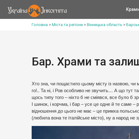
Крам
Головна
>
Міста та регіони
>
Вінницька область
>
Барсь
Бар. Храми та зали
Хто зна, чи пощастило цьому місту із назвою, чи
го!.. Та ні, і Ров особливо не звучить… А що тут 
щось типу того – ніхто б не сміявся, все було б з
І шинок, і корчма, і бар – усе це одне й те саме –
відношення до цього не має – це примха польсько
(любила вона те італійське місто), ну а народ не 