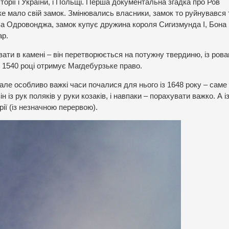
торії і України, і Польщі. Перша документальна згадка про Ров
 яке мало свій замок. Змінювались власники, замок то руйнувався 
ава Одровонджа, замок купує дружина короля Сигизмунда І, Бона
ар.
ати в камені – він перетворюється на потужну твердиню, із рова
у 1540 році отримує Магдебурзьке право.
але особливо важкі часи почалися для нього із 1648 року – саме 
із рук поляків у руки козаків, і навпаки – порахувати важко. А і
ії (із незначною перервою).