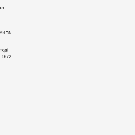
то
ми та
тоді
з 1672