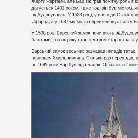
Жарти жартами, але Бар відіграв помітну роль в іс
датується 1401 роком, і вже тоді він був містом,
відбудовувався. У 1533 році, у воєводи Станісл
Сфорца, а у 1537-му місто перейменовується у Б
У 1538 році Барський замок починають відбудовув
баштами, того ж року стає центром староства, а 
Барський замок весь час зазнавав нападів татар, 
почалася Хмельниччина. Скільки раз переходив він 
по 1699 роки Бар був під владою Османської імпер