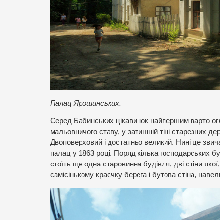
Палац Ярошинських.
Серед Бабинських цікавинок найпершим варто ог
мальовничого ставу, у затишній тіні старезних д
Двоповерховий і достатньо великий. Нині це звич
палац у 1863 році. Поряд кілька господарських бу
стоїть ще одна старовинна будівля, дві стіни якої,
самісінькому краєчку берега і бутова стіна, наве