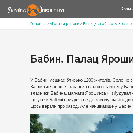
Крам
Головна
>
Міста та регіони
>
Вінницька область
>
Ілліне
Бабин. Палац Ярошин
У Бабині мешкає близько 1200 жителів. Село не в
За пів тисячоліття багацько всього сталося у Баби
власники Бабина, магнати Ярошинські, збудували 
що усе в Бабині приурочене до заводу, навіть двоє п
щось верзли про завод. Але найцікавіше у Бабині 