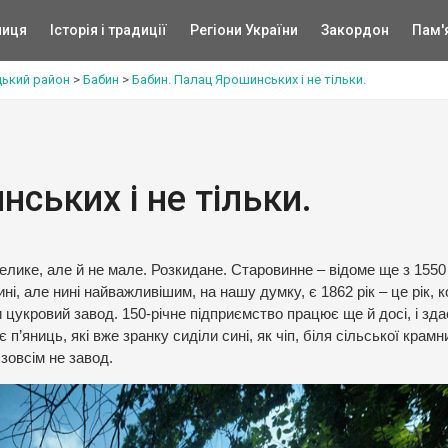
ниця
Історія і традиції
Регіони України
Закордон
Пам'
цький район
>
Бабин
>
Бабин. Палац Ярошинських і не тільки.
ських і не тільки.
елике, але й не мале. Розкидане. Старовинне – відоме ще з 1550 
ні, але нині найважливішим, на нашу думку, є 1862 рік – це рік, 
цукровий завод. 150-річне підприємство працює ще й досі, і зда
’яниць, які вже зранку сиділи сині, як чіп, біля сільської крамниц
зовсім не завод.