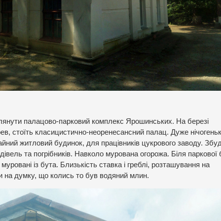
лянути палацово-парковий комплекс Ярошинських. На березі
ерев, стоїть класицистично-неоренесансний палац. Дуже нічогеньк
айний житловий будинок, для працівників цукрового заводу. Збу
дівель та погрібників. Навколо мурована огорожа. Біля паркової
 муровані із бута. Близькість ставка і греблі, розташування на
ли на думку, що колись то був водяний млин.