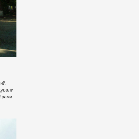
ий.
дували
 брами