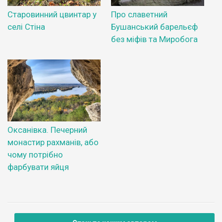
Старовинний цвинтар у
Про славетний
селі Стіна
Бушанський барельєф
без міфів та Миробога
Оксанівка. Печерний
монастир рахманів, або
чому потрібно
фарбувати яйця