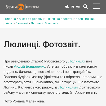
uk
ru
en
Головна
>
Міста та регіони
>
Вінницька область
>
Калинівський
район
>
Люлинці
>
Люлинці. Фотозвіт.
Люлинці. Фотозвіт.
Про резиденцію Старж-Якубовського у
Люлинцях
вже
писав
Андрій Бондаренко
. Але ми побували в селі зовсім
недавно, бачили, що все змінилося, і не в кращий бік.
Головна будівля маєтку (флігель) так обросла чагарями, що
сфотографувати її неможливо, лише торець. І не плутайте
Люлинці Калинівського району, із
Люлинцями
Оратівського
району – а от ми спочатку переплутали, й поїхали не в ті.
Фото Романа Маленкова.