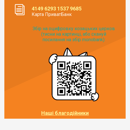
4149 6293 1537 9685
Карта ПриватБанк
Збір на оцифровку козацьких церков
(тисни на картинці, або скануй
посилання на збір monobank):
Наші благодійники