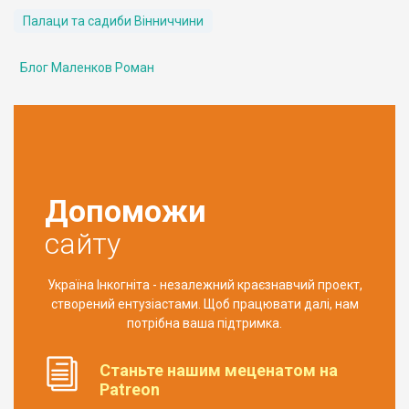
Палаци та садиби Вінниччини
Блог Маленков Роман
Допоможи
сайту
Україна Інкогніта - незалежний краєзнавчий проект,
створений ентузіастами. Щоб працювати далі, нам
потрібна ваша підтримка.
Станьте нашим меценатом на
Patreon