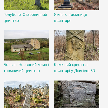
Голубече. Старовинний
Ямпіль. Таємниця
цвинтар
цвинтаря
Болган. Червоний млин і
Кам’яний хрест на
таємничий цвинтар
цвинтарі у Дзигівці 3D