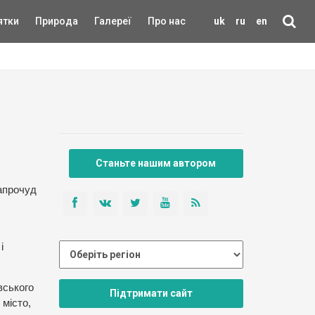
ятки
Природа
Галереї
Про нас
uk
ru
en
Станьте нашим автором
напрочуд
і
вського
Підтримати сайт
 місто,