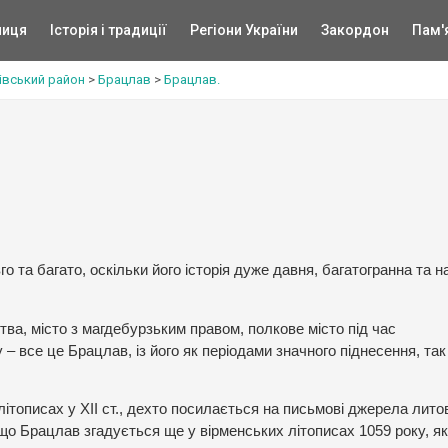
ниця
Історія і традиції
Регіони України
Закордон
Пам'
івський район
>
Брацлав
>
Брацлав.
о та багато, оскільки його історія дуже давня, багатогранна та 
ва, місто з магдебурзьким правом, полкове місто під час
все це Брацлав, із його як періодами значного піднесення, так 
ітописах у ХІІ ст., дехто посилається на письмові джерела лито
 що Брацлав згадується ще у вірменських літописах 1059 року, як