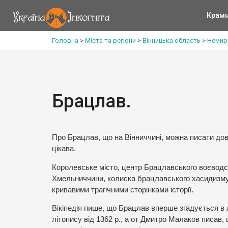
Крам
Головна
>
Міста та регіони
>
Вінницька область
>
Немир
Брацлав.
Про Брацлав, що на Вінниччині, можна писати довг
цікава.
Королевське місто, центр Брацлавського воєводст
Хмельниччини, колиска брацлавського хасидизму – 
кривавими трагічними сторінками історії.
Вікіпедія пише, що Брацлав вперше згадується в л
літопису від 1362 р., а от Дмитро Малаков писав,