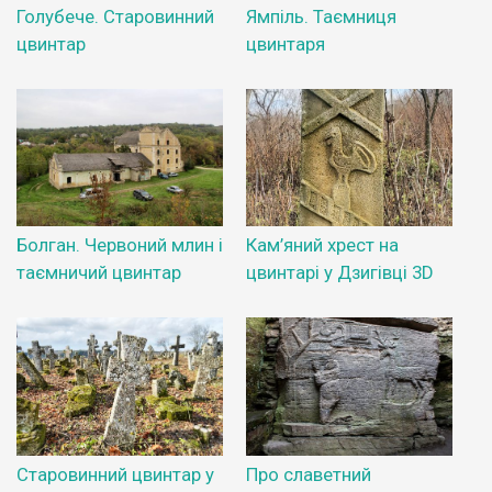
Голубече. Старовинний
Ямпіль. Таємниця
цвинтар
цвинтаря
Болган. Червоний млин і
Кам’яний хрест на
таємничий цвинтар
цвинтарі у Дзигівці 3D
Старовинний цвинтар у
Про славетний