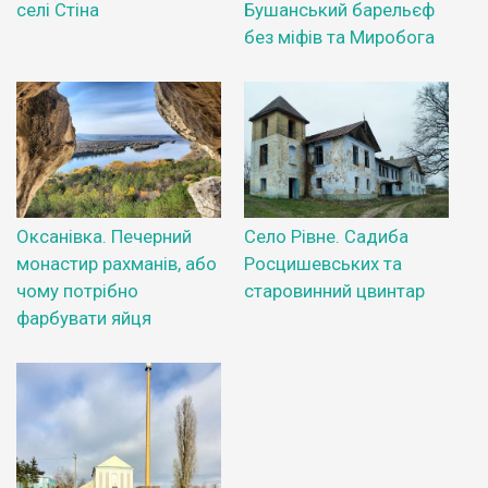
селі Стіна
Бушанський барельєф
без міфів та Миробога
Оксанівка. Печерний
Село Рівне. Садиба
монастир рахманів, або
Росцишевських та
чому потрібно
старовинний цвинтар
фарбувати яйця