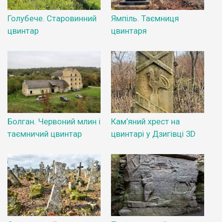
Голубече. Старовинний
Ямпіль. Таємниця
цвинтар
цвинтаря
Болган. Червоний млин і
Кам’яний хрест на
таємничий цвинтар
цвинтарі у Дзигівці 3D