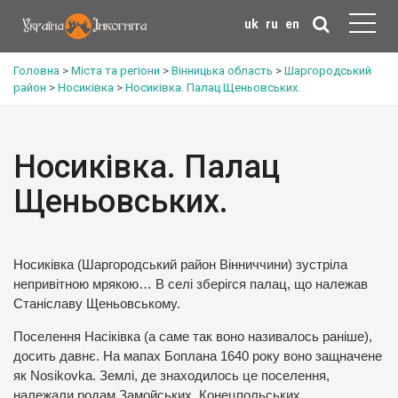
uk
ru
en
Головна
>
Міста та регіони
>
Вінницька область
>
Шаргородський
район
>
Носиківка
>
Носиківка. Палац Щеньовських.
Носиківка. Палац
Щеньовських.
Носиківка (Шаргородський район Вінниччини) зустріла
непривітною мрякою… В селі зберігся палац, що належав
Станіславу Щеньовському.
Поселення Насіківка (а саме так воно називалось раніше),
досить давнє. На мапах Боплана 1640 року воно защначене
як Nosikovka. Землі, де знаходилось це поселення,
належали родам Замойських, Конецпольських,