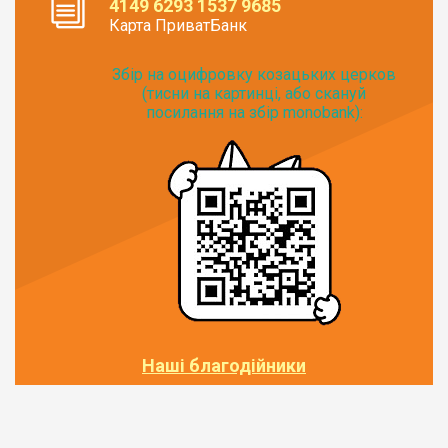
4149 6293 1537 9685
Карта ПриватБанк
Збір на оцифровку козацьких церков
(тисни на картинці, або скануй
посилання на збір monobank):
Наші благодійники