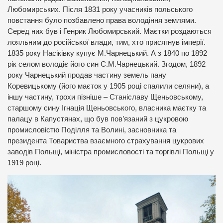
Любомирських. Після 1831 року учасників польського
повстання було позбавлено права володіння землями.
Серед них був і Генрик Любомирський. Маєтки роздаються
лояльним до російської влади, тим, хто присягнув імперії.
1835 року Насіківку купує М.Чарнецький. А з 1840 по 1892
рік селом володіє його син С.М.Чарнецький. Згодом, 1892
року Чарнецький продав частину земель пану
Коревицькому (його маєток у 1905 році спалили селяни), а
іншу частину, трохи пізніше – Станіславу Щеньовському,
старшому сину Ігнація Щеньовського, власника маєтку та
палацу в Капустянах, що був пов’язаний з цукровою
промисловістю Поділля та Волині, засновника та
президента Товариства взаємного страхування цукрових
заводів Польщі, міністра промисловості та торгівлі Польщі у
1919 році.