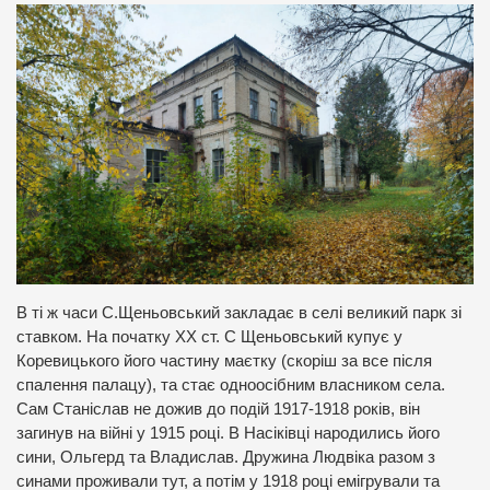
В ті ж часи С.Щеньовський закладає в селі великий парк зі
ставком. На початку XX ст. С Щеньовський купує у
Коревицького його частину маєтку (скоріш за все після
спалення палацу), та стає одноосібним власником села.
Сам Станіслав не дожив до подій 1917-1918 років, він
загинув на війні у 1915 році. В Насіківці народились його
сини, Ольгерд та Владислав. Дружина Людвіка разом з
синами проживали тут, а потім у 1918 році емігрували та