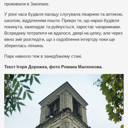
проживали в Закопанє.
У різні часи будівля палацу слугувала лікарнею та аптекою,
школою, відділенням пошти. Прикро те, що наразі будівля
покинута, занепадає та руйнується, заростає чагарниками.
Всередину потрапити не вдалося, двері на цепку, але через
вікно зміг розгледіти, що з оздоблення інтер’єру поки ще
збереглась ліпнина.
Парк навколо теж в занедбаному стані.
Текст Ігоря Дорожка, фото Романа Маленкова.