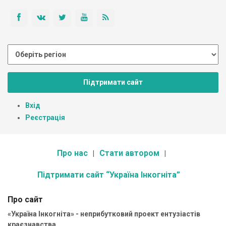
Підтримати сайт
Вхід
Реєстрація
Про нас
Стати автором
Підтримати сайт “Україна Інкогніта”
Про сайт
«Україна Інкогніта» - неприбутковий проект ентузіастів
краєзнавства.