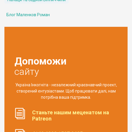
Блог Маленков Роман
Допоможи
сайту
Україна Інкогніта - незалежний краєзнавчий проект,
створений ентузіастами. Щоб працювати далі, нам
потрібна ваша підтримка.
Станьте нашим меценатом на
Patreon