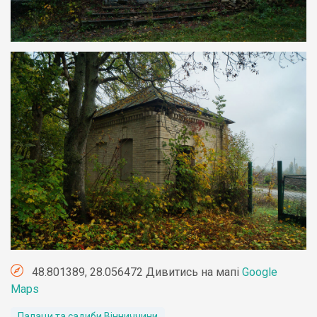
48.801389, 28.056472 Дивитись на мапі
Google
Maps
Палаци та садиби Вінниччини