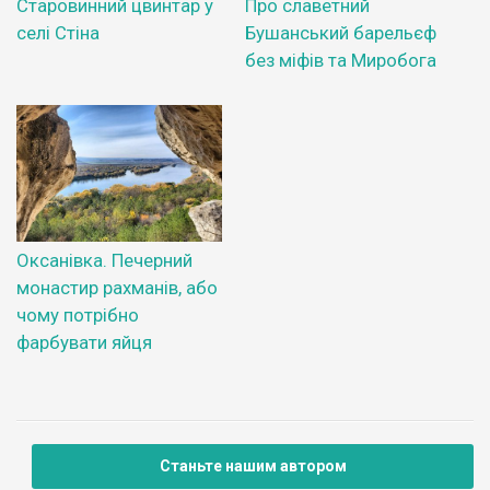
Старовинний цвинтар у
Про славетний
селі Стіна
Бушанський барельєф
без міфів та Миробога
Оксанівка. Печерний
монастир рахманів, або
чому потрібно
фарбувати яйця
Станьте нашим автором