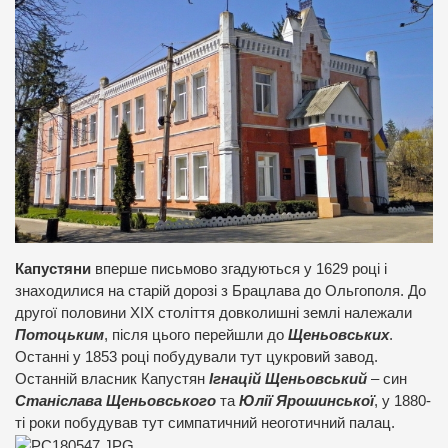
Капустяни
вперше письмово згадуються у 1629 році і
знаходилися на старій дорозі з Брацлава до Ольгополя. До
другої половини ХІХ століття довколишні землі належали
Потоцьким
, після цього перейшли до
Щеньовських
.
Останні у 1853 році побудували тут цукровий завод.
Останній власник Капустян
Ігнацій Щеньовський
– син
Станіслава Щеньовського
та
Юлії Ярошинської
, у 1880-
ті роки побудував тут симпатичний неоготичний палац.