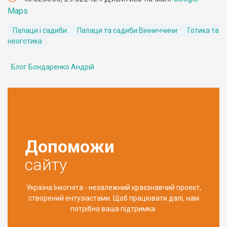
Maps
Палаци і садиби
Палаци та садиби Вінниччини
Готика та
неоготика
Блог Бондаренко Андрій
Допоможи
сайту
Україна Інкогніта - незалежний краєзнавчий проект,
створений ентузіастами. Щоб працювати далі, нам
потрібна ваша підтримка.