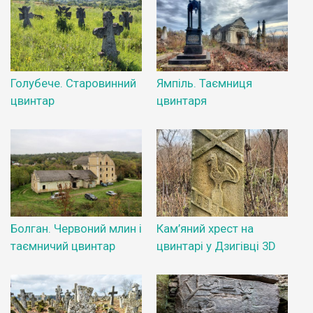
Голубече. Старовинний
Ямпіль. Таємниця
цвинтар
цвинтаря
Болган. Червоний млин і
Кам’яний хрест на
таємничий цвинтар
цвинтарі у Дзигівці 3D