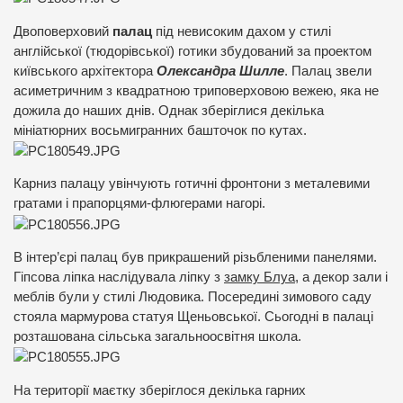
Двоповерховий
палац
під невисоким дахом у стилі
англійської (тюдорівської) готики збудований за проектом
київського архітектора
Олександра Шилле
. Палац звели
асиметричним з квадратною триповерховою вежею, яка не
дожила до наших днів. Однак зберіглися декілька
мініатюрних восьмигранних башточок по кутах.
Карниз палацу увінчують готичні фронтони з металевими
гратами і прапорцями-флюгерами нагорі.
В інтер’єрі палац був прикрашений різьбленими панелями.
Гіпсова ліпка наслідувала ліпку з
замку Блуа
, а декор зали і
меблів були у стилі Людовика. Посередині зимового саду
стояла мармурова статуя Щеньовської. Сьогодні в палаці
розташована сільська загальноосвітня школа.
На території маєтку зберіглося декілька гарних