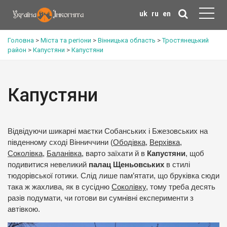
uk
ru
en
Головна
>
Міста та регіони
>
Вінницька область
>
Тростянецький
район
>
Капустяни
>
Капустяни
Капустяни
Відвідуючи шикарні маєтки Собанських і Бжезовських на
південному сході Вінниччини (
Ободівка
,
Верхівка
,
Соколівка
,
Баланівка
, варто заїхати й в
Капустяни
, щоб
подивитися невеликий
палац Щеньовських
в стилі
тюдорівської готики. Слід лише пам’ятати, що бруківка сюди
така ж жахлива, як в сусідню
Соколівку
, тому треба десять
разів подумати, чи готови ви сумнівні експерименти з
автівкою.