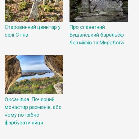
Старовинний цвинтар у
Про славетний
селі Стіна
Бушанський барельєф
без міфів та Миробога
Оксанівка. Печерний
монастир рахманів, або
чому потрібно
фарбувати яйця