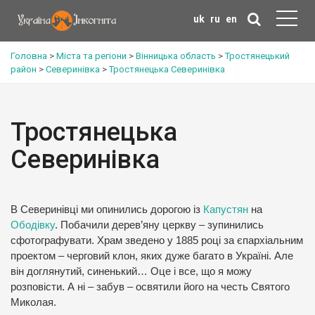
uk
ru
en
Головна
>
Міста та регіони
>
Вінницька область
>
Тростянецький
район
>
Северинівка
>
Тростянецька Северинівка
Тростянецька
Северинівка
В Северинівці ми опинились дорогою із
Капустян
на
Ободівку
. Побачили дерев’яну церкву – зупинились
сфотографувати. Храм зведено у 1885 році за єпархіальним
проектом – черговий клон, яких дуже багато в Україні. Але
він доглянутий, синенький… Оце і все, що я можу
розповісти. А ні – забув – освятили його на честь Святого
Миколая.