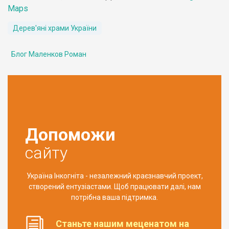
Maps
Дерев'яні храми України
Блог Маленков Роман
Допоможи
сайту
Україна Інкогніта - незалежний краєзнавчий проект,
створений ентузіастами. Щоб працювати далі, нам
потрібна ваша підтримка.
Станьте нашим меценатом на