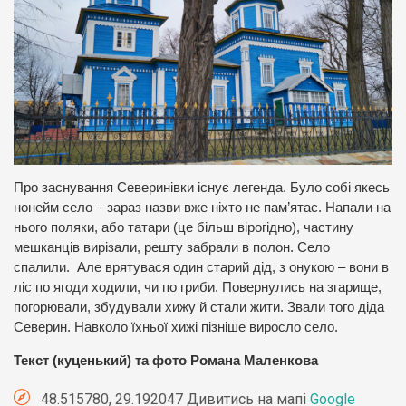
Про заснування Северинівки існує легенда. Було собі якесь
нонейм село – зараз назви вже ніхто не пам’ятає. Напали на
нього поляки, або татари (це більш вірогідно), частину
мешканців вирізали, решту забрали в полон. Село
спалили. Але врятувася один старий дід, з онукою – вони в
ліс по ягоди ходили, чи по гриби. Повернулись на згарище,
погорювали, збудували хижу й стали жити. Звали того діда
Северин. Навколо їхньої хижі пізніше виросло село.
Текст (куценький) та фото Романа Маленкова
48.515780, 29.192047 Дивитись на мапі
Google