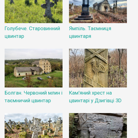
Голубече. Старовинний
Ямпіль. Таємниця
цвинтар
цвинтаря
Болган. Червоний млин і
Кам’яний хрест на
таємничий цвинтар
цвинтарі у Дзигівці 3D