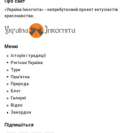
Про сайт
«Україна Інкогніта» - неприбутковий проект ентузіастів
краєзнавства.
Меню
Історія і традиції
Регіони України
Тури
Пам'ятки
Природа
Блог
Галереї
Відео
Закордон
Підпишіться