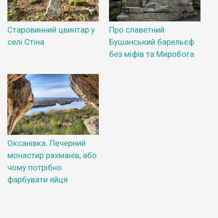
Старовинний цвинтар у
Про славетний
селі Стіна
Бушанський барельєф
без міфів та Миробога
Оксанівка. Печерний
монастир рахманів, або
чому потрібно
фарбувати яйця