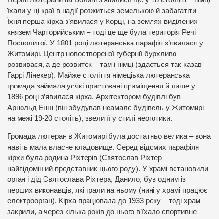
Перші лютерани на Волині з’явились ще у 18 столітті – німці
їхали у ці краї в надії розжиться земелькою й забагатіти.
Їхня перша кірха з’явилася у Корці, на землях виділених
князем Чарторийським – тоді це ще була територія Речі
Посполитої. У 1801 році лютеранська парафія з’явилася у
Житомирі. Центр новоствореної губернії бурхливо
розвивася, а де розвиток – там і німці (здається так казав
Гаррі Лінекер). Майже століття німеціька лютеранська
громада займала усякі пристовані приміщення й лише у
1896 році з’явилася кірха. Архітектором будівлі був
Арнольд Енш (він збудував неамало будівель у Житомирі
на межі 19-20 століть), звели її у стилі неоготики.
Громада лютеран в Житомирі була достатньо велика – вона
навіть мала власне кладовище. Серед відомих парафіян
кірхи була родина Ріхтерів (Святослав Ріхтер –
найвідоміший представник цього роду). У храмі встановили
орган і дід Святослава Ріхтера, Данило, був одним із
перших виконавців, які грали на ньому (нині у храмі працює
електроорган). Кірха працювала до 1933 року – тоді храм
закрили, а через кілька років до нього в’їхало спортивне