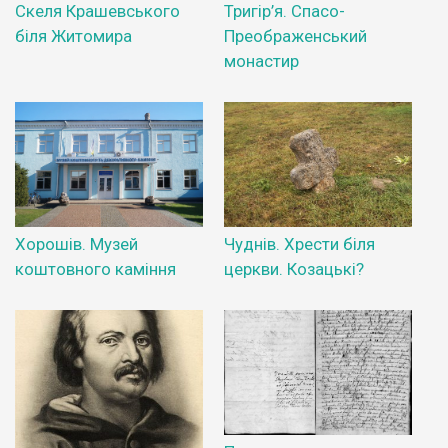
Скеля Крашевського
Тригір’я. Спасо-
біля Житомира
Преображенський
монастир
Хорошів. Музей
Чуднів. Хрести біля
коштовного каміння
церкви. Козацькі?