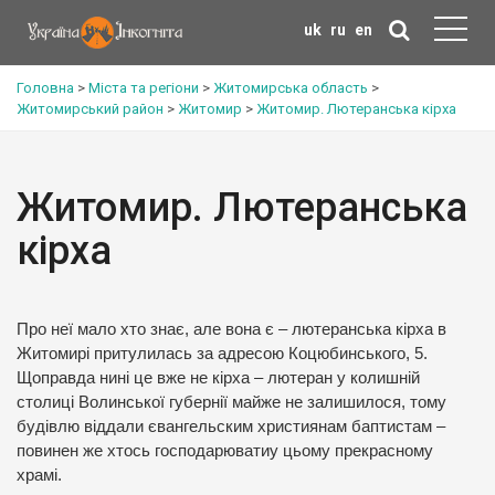
uk
ru
en
Головна
>
Міста та регіони
>
Житомирська область
>
Житомирський район
>
Житомир
>
Житомир. Лютеранська кірха
Житомир. Лютеранська
кірха
Про неї мало хто знає, але вона є – лютеранська кірха в
Житомирі притулилась за адресою Коцюбинського, 5.
Щоправда нині це вже не кірха – лютеран у колишній
столиці Волинської губернії майже не залишилося, тому
будівлю віддали євангельским християнам баптистам –
повинен же хтось господарюватиу цьому прекрасному
храмі.