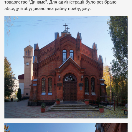
товариство “Динамо”. Для адміністрації було розібрано
абсиду й збудовано незграбну прибудову.