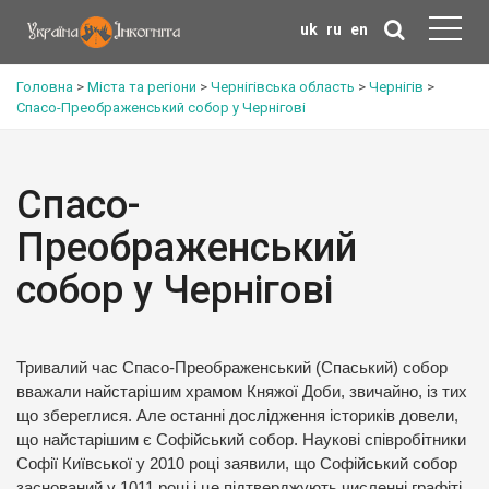
uk
ru
en
Головна
>
Міста та регіони
>
Чернігівська область
>
Чернігів
>
Спасо-Преображенський собор у Чернігові
Спасо-
Преображенський
собор у Чернігові
Тривалий час Спасо-Преображенський (Спаський) собор
вважали найстарішим храмом Княжої Доби, звичайно, із тих
що збереглися. Але останні дослідження істориків довели,
що найстарішим є Софійський собор. Наукові співробітники
Софії Київської у 2010 році заявили, що Софійський собор
заснований у 1011 році і це підтверджують численні графіті.