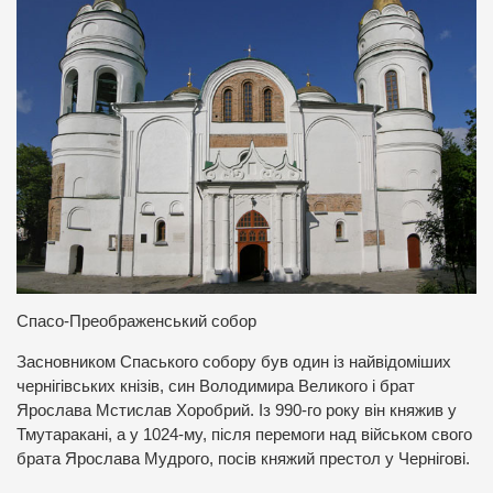
Спасо-Преображенський собор
Засновником Спаського собору був один із найвідоміших
чернігівських кнізів, син Володимира Великого і брат
Ярослава Мстислав Хоробрий. Із 990-го року він княжив у
Тмутаракані, а у 1024-му, після перемоги над військом свого
брата Ярослава Мудрого, посів княжий престол у Чернігові.