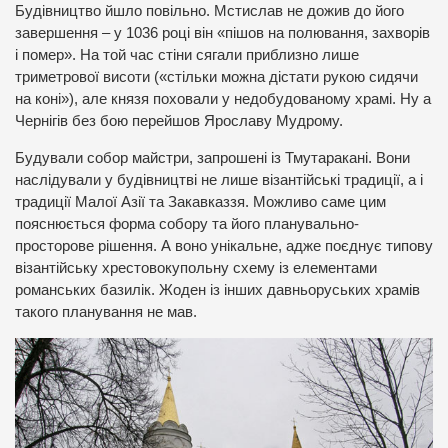
Будівництво йшло повільно. Мстислав не дожив до його
завершення – у 1036 році він «пішов на полювання, захворів
і помер». На той час стіни сягали приблизно лише
триметрової висоти («стільки можна дістати рукою сидячи
на коні»), але князя поховали у недобудованому храмі. Ну а
Чернігів без бою перейшов Ярославу Мудрому.
Будували собор майстри, запрошені із Тмутаракані. Вони
наслідували у будівництві не лише візантійські традиції, а і
традиції Малої Азії та Закавказзя. Можливо саме цим
пояснюється форма собору та його планувально-
просторове рішення. А воно унікальне, адже поєднує типову
візантійську хрестовокупольну схему із елементами
романських базилік. Жоден із інших давньоруських храмів
такого планування не мав.