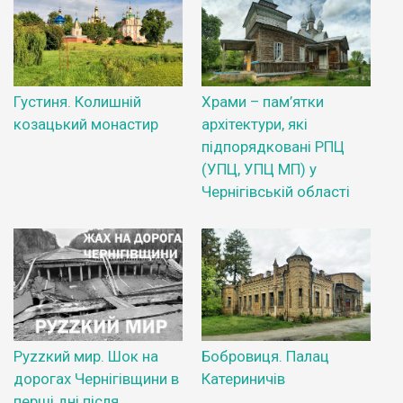
Густиня. Колишній
Храми – пам’ятки
козацький монастир
архітектури, які
підпорядковані РПЦ
(УПЦ, УПЦ МП) у
Чернігівській області
Руzzкий мир. Шок на
Бобровиця. Палац
дорогах Чернігівщини в
Катериничів
перші дні після