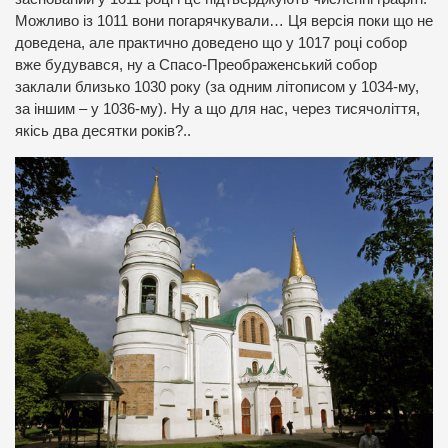
Можливо із 1011 вони погарячкували… Ця версія поки що не
доведена, але практично доведено що у 1017 році собор
вже будувався, ну а Спасо-Преображенський собор
заклали близько 1030 року (за одним літописом у 1034-му,
за іншим – у 1036-му). Ну а що для нас, через тисячоліття,
якісь два десятки років?..