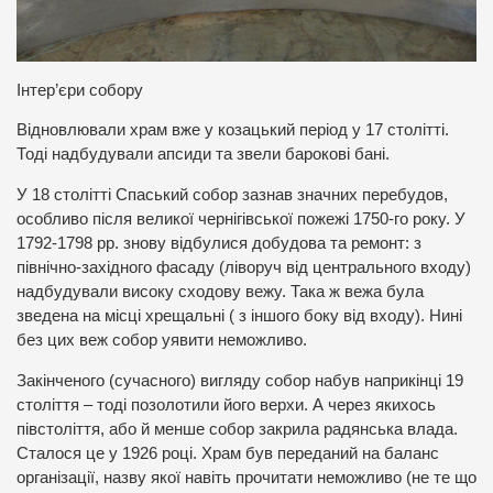
Інтер’єри собору
Відновлювали храм вже у козацький період у 17 столітті.
Тоді надбудували апсиди та звели барокові бані.
У 18 столітті Спаський собор зазнав значних перебудов,
особливо після великої чернігівської пожежі 1750-го року. У
1792-1798 рр. знову відбулися добудова та ремонт: з
північно-західного фасаду (ліворуч від центрального входу)
надбудували високу сходову вежу. Така ж вежа була
зведена на місці хрещальні ( з іншого боку від входу). Нині
без цих веж собор уявити неможливо.
Закінченого (сучасного) вигляду собор набув наприкінці 19
століття – тоді позолотили його верхи. А через якихось
півстоліття, або й менше собор закрила радянська влада.
Сталося це у 1926 році. Храм був переданий на баланс
організації, назву якої навіть прочитати неможливо (не те що