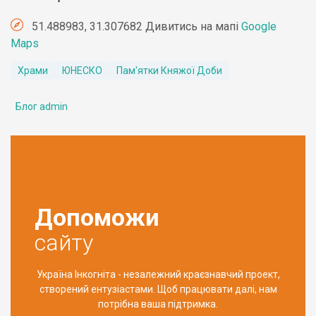
51.488983, 31.307682 Дивитись на мапі
Google
Maps
Храми
ЮНЕСКО
Пам'ятки Княжої Доби
Блог admin
Допоможи
сайту
Україна Інкогніта - незалежний краєзнавчий проект,
створений ентузіастами. Щоб працювати далі, нам
потрібна ваша підтримка.