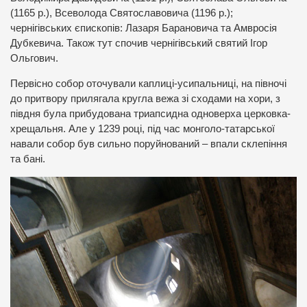
(1165 р.), Всеволода Святославовича (1196 р.);
чернігівських єпископів: Лазаря Барановича та Амвросія
Дубкевича. Також тут спочив чернігівський святий Ігор
Ольгович.
Первісно собор оточували каплиці-усипальниці, на півночі
до притвору прилягала кругла вежа зі сходами на хори, з
півдня була прибудована триапсидна одноверха церковка-
хрещальня. Але у 1239 році, під час монголо-татарської
навали собор був сильно поруйнований – впали склепіння
та бані.