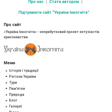
Про нас
Стати автором
Підтримати сайт “Україна Інкогніта”
Про сайт
«Україна Інкогніта» - неприбутковий проект ентузіастів
краєзнавства.
Меню
Історія і традиції
Регіони України
Тури
Пам'ятки
Природа
Блог
Галереї