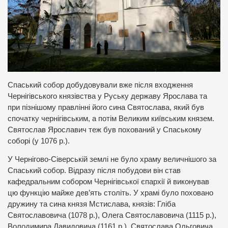
Спаський собор добудовували вже після входження
Чернігівського князівства у Руську державу Ярослава та
при пізнішому правлінні його сина Святослава, який був
спочатку чернігівським, а потім Великим київським князем.
Святослав Ярославич теж був похований у Спаському
соборі (у 1076 р.).
У Чернігово-Сіверській землі не було храму величнішого за
Спаський собор. Відразу після побудови він став
кафедральним собором Чернігівської єпархії й виконував
цю функцію майже дев’ять століть. У храмі було поховано
дружину та сина князя Мстислава, князів: Гліба
Святославовича (1078 р.), Олега Святославовича (1115 р.),
Володимира Давидовича (1161 р.), Святослава Ольговича