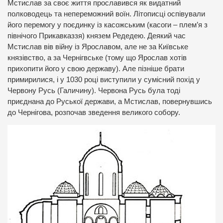
Мстислав за своє життя прославився як видатний
полководець та непереможний воїн. Літописці оспівували
його перемогу у поєдинку із касожським (касоги – плем’я з
північого Прикавказзя) князем Редедею. Деякий час
Мстислав вів війну із Ярославом, але не за Київське
князівство, а за Чернігвське (тому що Ярослав хотів
прихопити його у свою державу). Але пізніше брати
примирилися, і у 1030 році виступили у сумісний похід у
Червону Русь (Галичину). Червона Русь була тоді
приєднана до Руської держави, а Мстислав, повернувшись
до Чернігова, розпочав зведення великого собору.