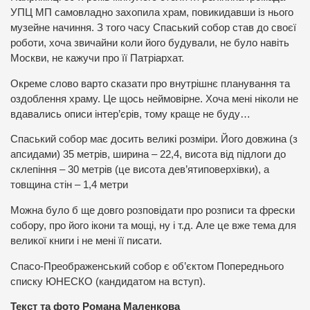
УПЦ МП самовладно захопила храм, повикидавши із нього
музейне начиння. З того часу Спаський собор став до своєї
роботи, хоча звичайни коли його будували, не було навіть
Москви, не кажучи про її Патріархат.
Окреме слово варто сказати про внутрішнє планування та
оздоблення храму. Це щось неймовірне. Хоча мені ніколи не
вдавались описи інтер’єрів, тому краще не буду…
Спаський собор має досить великі розміри. Його довжина (з
апсидами) 35 метрів, ширина – 22,4, висота від підлоги до
склепіння – 30 метрів (це висота дев’ятиповерхівки), а
товщина стін – 1,4 метри
Можна було б ще довго розповідати про розписи та фрески
собору, про його ікони та мощі, ну і т.д. Але це вже тема для
великої книги і не мені її писати.
Спасо-Преображенський собор є об’єктом Попереднього
списку ЮНЕСКО (кандидатом на вступ).
Текст та фото Романа Маленкова