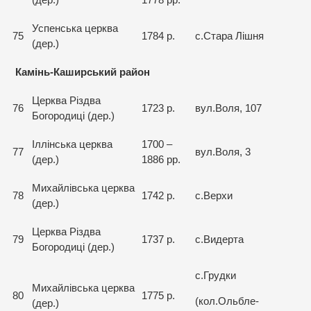
(дер.)
1778 рр.
Успенська церква
75
1784 р.
с.Стара Лішня
(дер.)
Камінь-Каширський район
Церква Різдва
76
1723 р.
вул.Воля, 107
Богородиці (дер.)
Іллінська церква
1700 –
77
вул.Воля, 3
(дер.)
1886 рр.
Михайлівська церква
78
1742 р.
с.Верхи
(дер.)
Церква Різдва
79
1737 р.
с.Видерта
Богородиці (дер.)
с.Грудки
Михайлівська церква
80
1775 р.
(кол.Ольбле-
(дер.)