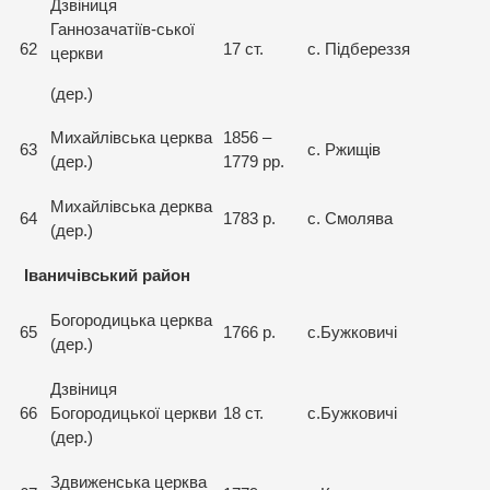
Дзвіниця
Ганнозачатіїв-ської
62
17 ст.
с. Підбереззя
церкви
(дер.)
Михайлівська церква
1856 –
63
с. Ржищів
(дер.)
1779 рр.
Михайлівська дерква
64
1783 р.
с. Смолява
(дер.)
Іваничівський район
Богородицька церква
65
1766 р.
с.Бужковичі
(дер.)
Дзвіниця
66
Богородицької церкви
18 ст.
с.Бужковичі
(дер.)
Здвиженська церква