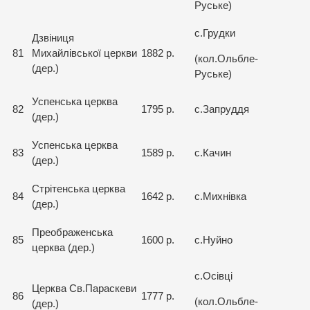
Руське)
с.Грудки
Дзвіниця
81
Михайлівської церкви
1882 р.
(кол.Ольбле-
(дер.)
Руське)
Успенська церква
82
1795 р.
с.Запруддя
(дер.)
Успенська церква
83
1589 р.
с.Качин
(дер.)
Стрітенська церква
84
1642 р.
с.Михнівка
(дер.)
Преображенська
85
1600 р.
с.Нуйно
церква (дер.)
с.Осівці
Церква Св.Параскеви
86
1777 р.
(кол.Ольбле-
(дер.)