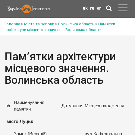
uk
ru
en
Головна
>
Міста та регіони
>
Волинська область
>
Пам’ятки
архітектури місцевого значення. Волинська область
Пам’ятки архітектури
місцевого значення.
Волинська область
Найменування
п/п
Датування
Місцезнаходження
памятки
місто Луцьк
Замок (Верхній)
вул.Кафедральна,