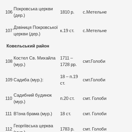
Покровська церкви
106
1810 р.
с.Метельне
(дер.)
Дзвіниця Покровської
107
к.19 ст.
с.Метельне
церкви (дер.)
Ковельський район
Костел Св. Михайла
1711 –
108
смт.Голоби
(мур.)
1728 рр.
18 – п.19
109
Садиба (мур.):
смт.Голоби
ст.
Садибний будинок
110
п.20 ст.
смт. Голоби
(мур.)
111
В’їзна брама (мур.)
18 ст.
смт. Голоби
Георгіївська церква
112
1783 р.
смт. Голоби