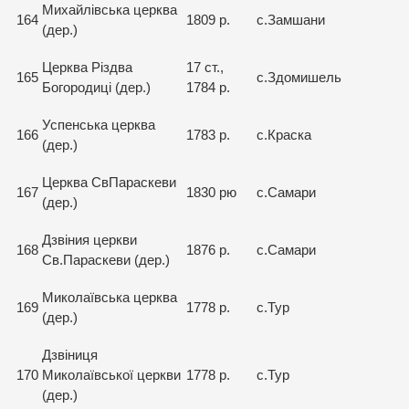
Михайлівська церква
164
1809 р.
с.Замшани
(дер.)
Церква Різдва
17 ст.,
165
с.Здомишель
Богородиці (дер.)
1784 р.
Успенська церква
166
1783 р.
с.Краска
(дер.)
Церква СвПараскеви
167
1830 рю
с.Самари
(дер.)
Дзвіния церкви
168
1876 р.
с.Самари
Св.Параскеви (дер.)
Миколаївська церква
169
1778 р.
с.Тур
(дер.)
Дзвіниця
170
Миколаївської церкви
1778 р.
с.Тур
(дер.)