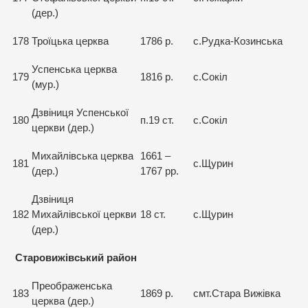
(дер.)
178
Троїцька церква
1786 р.
с.Рудка-Козинська
Успенська церква
179
1816 р.
с.Сокіл
(мур.)
Дзвіниця Успенської
180
п.19 ст.
с.Сокіл
церкви (дер.)
Михайлівська церква
1661 –
181
с.Щурин
(дер.)
1767 рр.
Дзвіниця
182
Михайлівської церкви
18 ст.
с.Щурин
(дер.)
Старовижівський район
Преображенська
183
1869 р.
смт.Стара Вижівка
церква (дер.)