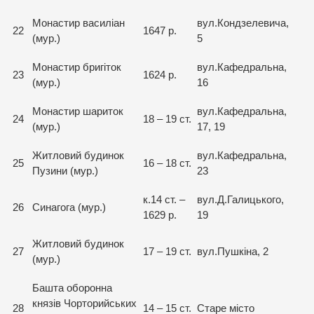
Монастир василіан
вул.Кондзелевича,
22
1647 р.
(мур.)
5
Монастир бригіток
вул.Кафедральна,
23
1624 р.
(мур.)
16
Монастир шариток
вул.Кафедральна,
24
18 – 19 ст.
(мур.)
17, 19
Житловий будинок
вул.Кафедральна,
25
16 – 18 ст.
Пузини (мур.)
23
к.14 ст. –
вул.Д.Галицького,
26
Синагога (мур.)
1629 р.
19
Житловий будинок
27
17 – 19 ст.
вул.Пушкіна, 2
(мур.)
Башта оборонна
князів Чорторийських
28
14 – 15 ст.
Старе місто