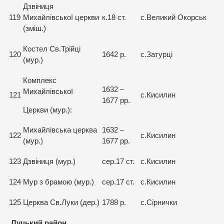
Дзвіниця
119
Михайлівської церкви
к.18 ст.
с.Великий Окорськ
(зміш.)
Костел Св.Трійці
120
1642 р.
с.Затурці
(мур.)
Комплекс
1632 –
Михайлівської
121
с.Кисилин
1677 рр.
Церкви (мур.):
Михайлівська церква
1632 –
122
с.Кисилин
(мур.)
1677 рр.
123
Дзвіниця (мур.)
сер.17 ст.
с.Кисилин
124
Мур з брамою (мур.)
сер.17 ст.
с.Кисилин
125
Церква Св.Луки (дер.)
1788 р.
с.Сірнички
Луцький район