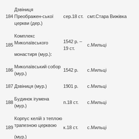
Дзвіниця
184
Преображен-ської
сер.18 ст.
смт.Стара Вижівка
церкви (дер.)
Комплекс
1542 р. –
Миколаївського
185
с.Мильці
19 ст.
монастиря (мур.):
Миколаївський собор
186
1542 р.
с.Мильці
(мур.)
187
Дзвіниця (мур.)
1901 р.
с.Мильці
Будинок ігумена
188
п.18 ст.
с.Мильці
(мур.)
Корпус келій з теплою
трапезною церквою
189
к.18 ст.
с.Мильці
(мур.)