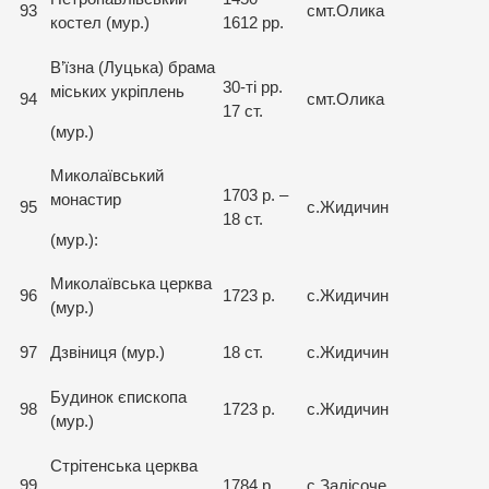
93
смт.Олика
костел (мур.)
1612 рр.
В’їзна (Луцька) брама
30-ті рр.
міських укріплень
94
смт.Олика
17 ст.
(мур.)
Миколаївський
1703 р. –
монастир
95
с.Жидичин
18 ст.
(мур.):
Миколаївська церква
96
1723 р.
с.Жидичин
(мур.)
97
Дзвіниця (мур.)
18 ст.
с.Жидичин
Будинок єпископа
98
1723 р.
с.Жидичин
(мур.)
Стрітенська церква
99
1784 р.
с.Залісоче