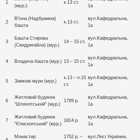
1
к.13 ст.
(мур.):
1а
В’їзна (Надбрамна)
вул.Кафедральна,
2
к.13 ст.
башта
1а
Башта Стирова
вул.Кафедральна,
3
14 – 15 ст.
(Свидригайла) (мур.)
1а
вул.Кафедральна,
4
Владича башта (мур.)
13 – 15 ст.
1а
к.13 – п.15
вул.Кафедральна,
5
Замкові мури (мур.)
ст.
1а
Житловий будинок
вул.Кафедральна,
6
1789 р.
“Шляхетський” (мур.)
1а
Житловий будинок
вул.Кафедральна,
7
1814 р.
“Єпископський” (мур.)
1а
Монастир
1752 р. –
вул.Лесі Українки,