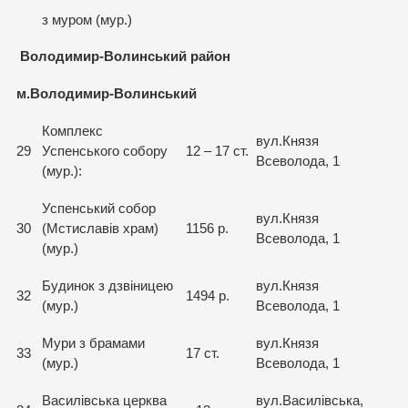
з муром (мур.)
Володимир-Волинський район
м.Володимир-Волинський
Комплекс
вул.Князя
29
Успенського собору
12 – 17 ст.
Всеволода, 1
(мур.):
Успенський собор
вул.Князя
30
(Мстиславів храм)
1156 р.
Всеволода, 1
(мур.)
Будинок з дзвіницею
вул.Князя
32
1494 р.
(мур.)
Всеволода, 1
Мури з брамами
вул.Князя
33
17 ст.
(мур.)
Всеволода, 1
Василівська церква
вул.Василівська,