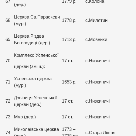
67
1779 р.
с.Колона
(дер.)
Церква Св.Параскеви
68
1778 р.
с.Милятин
(мур.)
Церква Різдва
69
1713 р.
с.Мовники
Богородиці (дер.)
Комплекс Успенської
70
17 ст.
с.Низкиничі
церкви (зміш.):
Успенська церква
71
1653 р.
с.Низкиничі
(мур.)
Дзвіниця Успенської
72
17 ст.
с.Низкиничі
церкви (дер.)
73
Мур (дер.)
17 ст.
с.Низкиничі
Миколаївська церква
1773 –
74
с.Стара Лішня