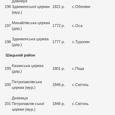
Дзвіниуя
196
Здвиженської церкви
1821 р.
с.Обеніжи
(мур.)
Михайлівська церква
197
1772 р.
с.Оса
(дер.)
Здвиженська церква
198
1777 р.
с.Туропин
(дер.)
Шацький район
Казанська церква
199
1801 р.
с.Піща
(дер.)
Петропавлівська
200
1846 р.
с.Світязь
церква (мур.)
Дхвіниця
201
Петропавлів-ської
1846 р.
с.Світязь
церкви (мур.)