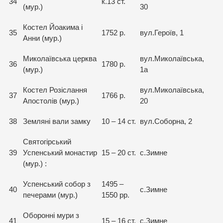
34
к.13 ст.
(мур.)
30
Костел Йоакима і
35
1752 р.
вул.Героїв, 1
Анни (мур.)
Миколаївська церква
вул.Миколаївська,
36
1780 р.
(мур.)
1а
Костел Розіслання
вул.Миколаївська,
37
1766 р.
Апостолів (мур.)
20
38
Земляні вали замку
10 – 14 ст.
вул.Соборна, 2
Святогірський
39
Успенський монастир
15 – 20 ст.
с.Зимне
(мур.) :
Успенський собор з
1495 –
40
с.Зимне
печерами (мур.)
1550 рр.
Оборонні мури з
41
15 – 16 ст.
с.Зимне