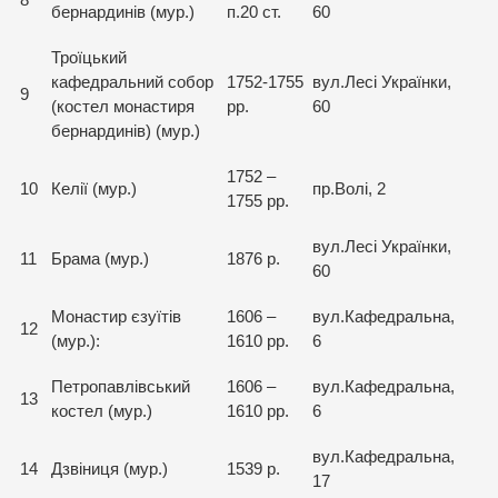
8
бернардинів (мур.)
п.20 ст.
60
Троїцький
кафедральний собор
1752-1755
вул.Лесі Українки,
9
(костел монастиря
рр.
60
бернардинів) (мур.)
1752 –
10
Келії (мур.)
пр.Волі, 2
1755 рр.
вул.Лесі Українки,
11
Брама (мур.)
1876 р.
60
Монастир єзуїтів
1606 –
вул.Кафедральна,
12
(мур.):
1610 рр.
6
Петропавлівський
1606 –
вул.Кафедральна,
13
костел (мур.)
1610 рр.
6
вул.Кафедральна,
14
Дзвіниця (мур.)
1539 р.
17