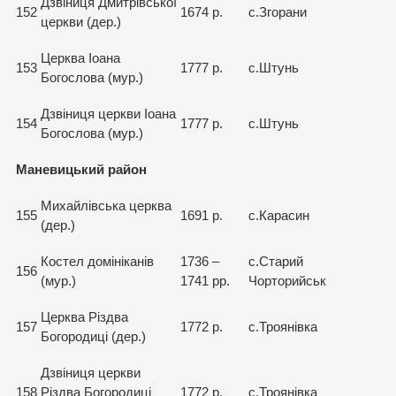
Дзвіниця Дмитрівської
152
1674 р.
с.Згорани
церкви (дер.)
Церква Іоана
153
1777 р.
с.Штунь
Богослова (мур.)
Дзвіниця церкви Іоана
154
1777 р.
с.Штунь
Богослова (мур.)
Маневицький район
Михайлівська церква
155
1691 р.
с.Карасин
(дер.)
Костел домініканів
1736 –
с.Старий
156
(мур.)
1741 рр.
Чорторийськ
Церква Різдва
157
1772 р.
с.Троянівка
Богородиці (дер.)
Дзвіниця церкви
158
Різдва Богородиці
1772 р.
с.Троянівка