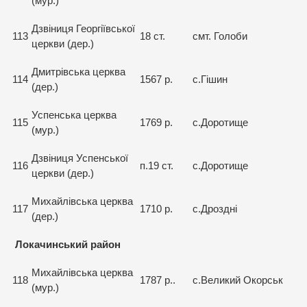
(мур.)
Дзвіниця Георгіївської
113
18 ст.
смт. Голоби
церкви (дер.)
Дмитрівська церква
114
1567 р.
с.Гішин
(дер.)
Успенська церква
115
1769 р.
с.Доротище
(мур.)
Дзвіниця Успенської
116
п.19 ст.
с.Доротище
церкви (дер.)
Михайлівська церква
117
1710 р.
с.Дроздні
(дер.)
Локачинський район
Михайлівська церква
118
1787 р..
с.Великий Окорськ
(мур.)