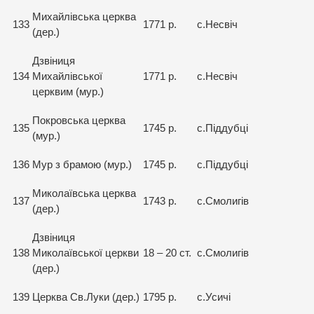
Михайлівська церква
133
1771 р.
с.Несвіч
(дер.)
Дзвіниця
134
Михайлівської
1771 р.
с.Несвіч
церквим (мур.)
Покровська церква
135
1745 р.
с.Піддубці
(мур.)
136
Мур з брамою (мур.)
1745 р.
с.Піддубці
Миколаївська церква
137
1743 р.
с.Смолигів
(дер.)
Дзвіниця
138
Миколаївської церкви
18 – 20 ст.
с.Смолигів
(дер.)
139
Церква Св.Луки (дер.)
1795 р.
с.Усичі