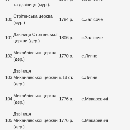
та дзвіниця (мур.):
Стрітенська церква
100
1784 р.
с.Залісоче
(мур.)
Дзвіниця Стрітенської
101
1806 р.
с.Залісоче
церкви (дер.)
Михайлівська церква
102
1770 р.
с.Липне
(дер.)
Дзвіниця
103
Михайлівської церкви
к.19 ст.
с.Липне
(дер.)
Михайлівська церква
104
1776 р.
с.Макаревичі
(дер.)
Дзвіниця
105
Михайлівської церкви
1776 р.
с.Макаревичі
(дер.)