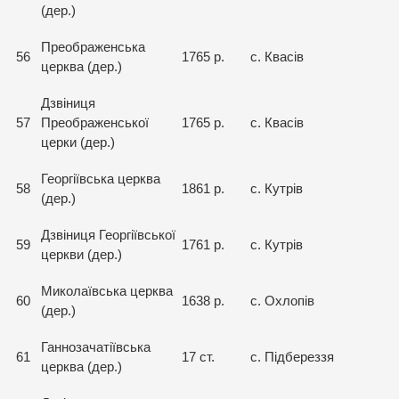
(дер.)
Преображенська
56
1765 р.
с. Квасів
церква (дер.)
Дзвіниця
57
Преображенської
1765 р.
с. Квасів
церки (дер.)
Георгіївська церква
58
1861 р.
с. Кутрів
(дер.)
Дзвіниця Георгіївської
59
1761 р.
с. Кутрів
церкви (дер.)
Миколаївська церква
60
1638 р.
с. Охлопів
(дер.)
Ганнозачатіївська
61
17 ст.
с. Підбереззя
церква (дер.)