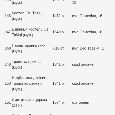
(мур.)
12
Костел Св. Трійці
146
1412 р.
вул.Самохіна, 16
(мур.)
Дзвiниця костелу Св.
147
1640 р.
вул.Самохіна, 16
Трійці (мур.)
Палац Браницьких
148
к.18 ст.
вул.1-го Травня, 1
(мур.)
Троїцька церква
149
1841 р.
смт.Головне
(мур.)
Надбрамна дзвіниця
150
Троїцької церкви
1841 р.
смт.Головне
(мур.)
Дмитрівська церква
151
1674 р.
с.Згорани
(дер.)