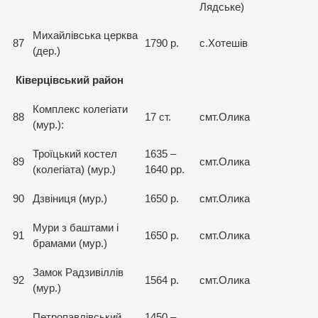
Лядське)
Михайлівська церква
87
1790 р.
с.Хотешів
(дер.)
Ківерцівський район
Комплекс колегіати
88
17 ст.
смт.Олика
(мур.):
Троїцький костел
1635 –
89
смт.Олика
(колегіата) (мур.)
1640 рр.
90
Дзвіниця (мур.)
1650 р.
смт.Олика
Мури з баштами і
91
1650 р.
смт.Олика
брамами (мур.)
Замок Радзивіллів
92
1564 р.
смт.Олика
(мур.)
Петропавлівський
1450 –