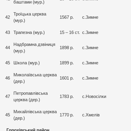
баштами (мур.)
Троїцька церква
42
1567 р.
с.Зимне
(мур.)
43
Трапезна (мур.)
15 – 16 ст.
с.Зимне
Надбрамна дзвіниця
44
1898 р.
с.Зимне
(мур.)
45
Школа (мур.)
1899 р.
с.Зимне
Миколаївська церква
46
1601 р.
с.Зимне
(дер.)
Петропавлівська
47
1783 р.
с.Новосілки
церква (дер.)
Михайлівська церква
45
1770 р.
с.Хмелів
(дер.)
Горохівський район