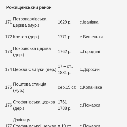
Рожищенський район
Петропавлівська
171
1629 р.
с.Іванівка
церква (мур.)
172
Костел (дер.)
1771 р.
с.Вишеньки
Покровська церква
173
1762 р.
с.Городині
(дер.)
17 – ст.,
174
Церква Св.Луки (дер.)
с.Доросині
1881 р.
Поштова станція
175
сер.19 ст.
с.Копачівка
(мур.)
Стефанівська церква
1761 –
176
с.Пожарки
(дер.)
1788 р.
Дзвіниця
177
Стефанівської церкви
п.19 ст.
с.Пожарки