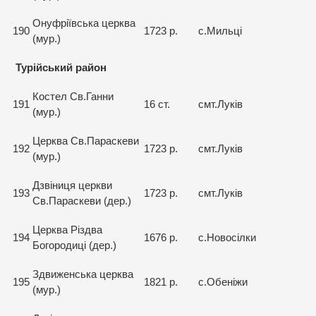
Онуфріївська церква
190
1723 р.
с.Мильці
(мур.)
Турійський район
Костел Св.Ганни
191
16 ст.
смт.Луків
(мур.)
Церква Св.Параскеви
192
1723 р.
смт.Луків
(мур.)
Дзвіниця церкви
193
1723 р.
смт.Луків
Св.Параскеви (дер.)
Церква Різдва
194
1676 р.
с.Новосілки
Богородиці (дер.)
Здвиженська церква
195
1821 р.
с.Обеніжи
(мур.)