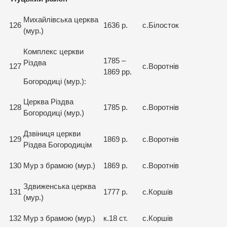
Михайлівська церква
126
1636 р.
с.Білосток
(мур.)
Комплекс церкви
1785 –
Різдва
127
с.Воротнів
1869 рр.
Богородиці (мур.):
Церква Різдва
128
1785 р.
с.Воротнів
Богородиці (мур.)
Дзвіниця церкви
129
1869 р.
с.Воротнів
Різдва Богородицім
130
Мур з брамою (мур.)
1869 р.
с.Воротнів
Здвиженська церква
131
1777 р.
с.Коршів
(мур.)
132
Мур з брамою (мур.)
к.18 ст.
с.Коршів