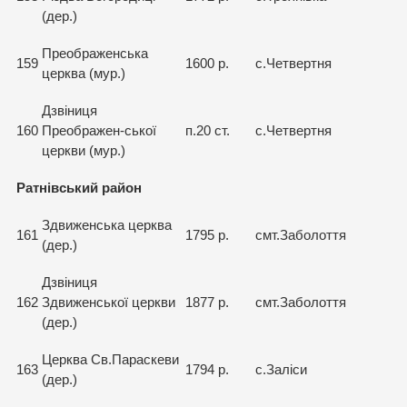
(дер.)
Преображенська
159
1600 р.
с.Четвертня
церква (мур.)
Дзвіниця
160
Преображен-ської
п.20 ст.
с.Четвертня
церкви (мур.)
Ратнівський район
Здвиженська церква
161
1795 р.
смт.Заболоття
(дер.)
Дзвіниця
162
Здвиженської церкви
1877 р.
смт.Заболоття
(дер.)
Церква Св.Параскеви
163
1794 р.
с.Заліси
(дер.)