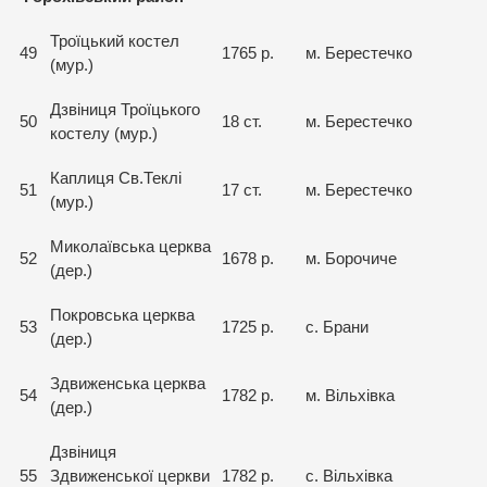
Троїцький костел
49
1765 р.
м. Берестечко
(мур.)
Дзвіниця Троїцького
50
18 ст.
м. Берестечко
костелу (мур.)
Каплиця Св.Теклі
51
17 ст.
м. Берестечко
(мур.)
Миколаївська церква
52
1678 р.
м. Борочиче
(дер.)
Покровська церква
53
1725 р.
с. Брани
(дер.)
Здвиженська церква
54
1782 р.
м. Вільхівка
(дер.)
Дзвіниця
55
Здвиженської церкви
1782 р.
с. Вільхівка