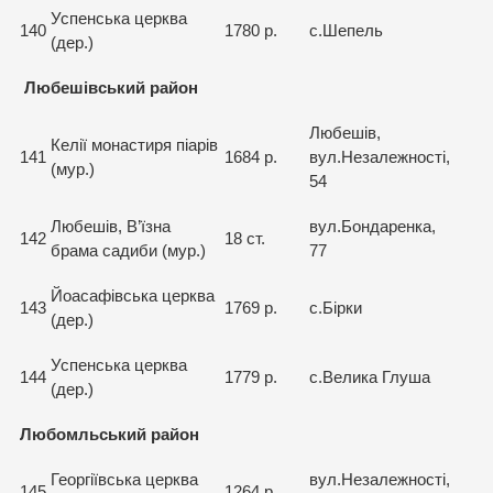
Успенська церква
140
1780 р.
с.Шепель
(дер.)
Любешівський район
Любешів,
Келії монастиря піарів
141
1684 р.
вул.Незалежності,
(мур.)
54
Любешів, В’їзна
вул.Бондаренка,
142
18 ст.
брама садиби (мур.)
77
Йоасафівська церква
143
1769 р.
с.Бірки
(дер.)
Успенська церква
144
1779 р.
с.Велика Глуша
(дер.)
Любомльський район
Георгіївська церква
вул.Незалежності,
145
1264 р.