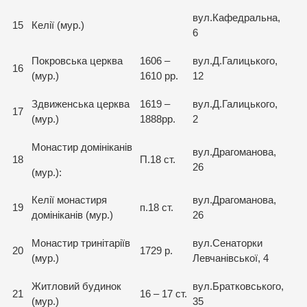
вул.Кафедральна,
15
Келії (мур.)
6
Покровська церква
1606 –
вул.Д.Галицького,
16
(мур.)
1610 рр.
12
Здвиженська церква
1619 –
вул.Д.Галицького,
17
(мур.)
1888рр.
2
Монастир домініканів
вул.Драгоманова,
18
П.18 ст.
26
(мур.):
Келії монастиря
вул.Драгоманова,
19
п.18 ст.
домініканів (мур.)
26
Монастир тринітаріїв
вул.Сенаторки
20
1729 р.
(мур.)
Левчанівської, 4
Житловий будинок
вул.Братковського,
21
16 – 17 ст.
(мур.)
35