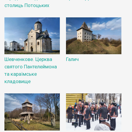
столиць Потоцьких
Шевченкове. Церква
Галич
святого Пантелеймона
та караїмське
кладовище