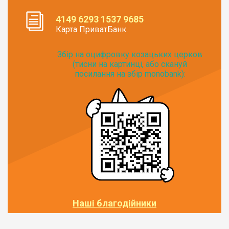
4149 6293 1537 9685
Карта ПриватБанк
Збір на оцифровку козацьких церков
(тисни на картинці, або скануй
посилання на збір monobank):
Наші благодійники