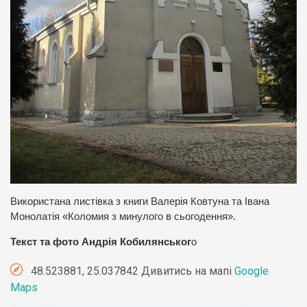
Використана листівка з книги Валерія Ковтуна та Івана
Монолатія «Коломия з минулого в сьогодення».
Текст та фото Андрія Кобилянськог
о
48.523881, 25.037842 Дивитись на мапі
Google
Maps