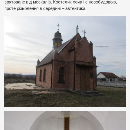
врятоване від москалів. Костелик хоча і є новобудовою,
проте різьблення в середині – автентика.