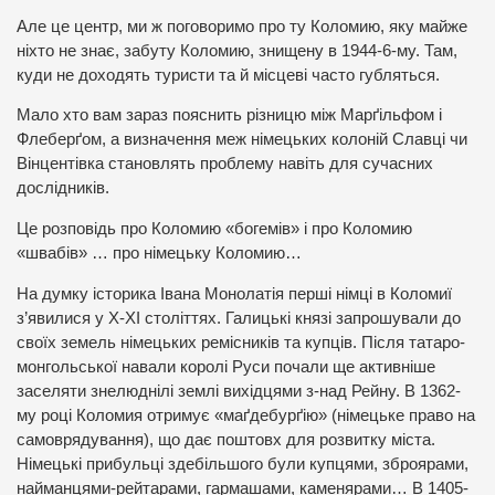
Але це центр, ми ж поговоримо про ту Коломию, яку майже
ніхто не знає, забуту Коломию, знищену в 1944-6-му. Там,
куди не доходять туристи та й місцеві часто губляться.
Мало хто вам зараз пояснить різницю між Марґільфом і
Флеберґом, а визначення меж німецьких колоній Славці чи
Вінцентівка становлять проблему навіть для сучасних
дослідників.
Це розповідь про Коломию «богемів» і про Коломию
«швабів» … про німецьку Коломию…
На думку історика Івана Монолатія перші німці в Коломиї
з’явилися у Х-ХІ століттях. Галицькі князі запрошували до
своїх земель німецьких ремісників та купців. Після татаро-
монгольської навали королі Руси почали ще активніше
заселяти знелюднілі землі вихідцями з-над Рейну. В 1362-
му році Коломия отримує «маґдебурґію» (німецьке право на
самоврядування), що дає поштовх для розвитку міста.
Німецькі прибульці здебільшого були купцями, зброярами,
найманцями-рейтарами, гармашами, каменярами… В 1405-