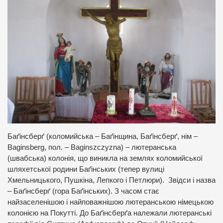
Баґінсберґ (коломийська – Баґінщина, Баґінсберґ, нім –
Baginsberg, пол. – Baginszczyzna) – лютеранська
(швабська) колонія, що виникла на землях коломийської
шляхетської родини Баґінських (тепер вулиці
Хмельницького, Пушкіна, Лепкого і Петлюри). Звідси і назва
– Баґінсберґ (гора Баґінських). З часом стає
найзаселенішою і найповажнішою лютеранською німецькою
колонією на Покутті. До Баґінсберґа належали лютеранські