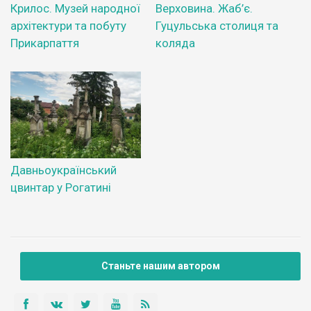
Крилос. Музей народної
Верховина. Жаб’є.
архітектури та побуту
Гуцульська столиця та
Прикарпаття
коляда
Давньоукраїнський
цвинтар у Рогатині
Станьте нашим автором