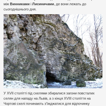
між
Винниками
і
Лисиничами
, де вони лежать до
сьогоднішнього дня.
У XVII столітті під скелями збиралися загони повсталих
селян для нападу на Львів, а з кінця XVIII століття на
Чортові скелі починають з’їжджатися для відпочинку