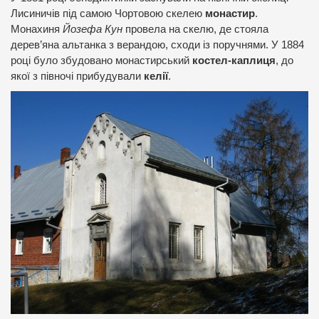
Лисиничів під самою Чортовою скелею
монастир
.
Монахиня
Йозефа Кун
провела на скелю, де стояла
дерев’яна альтанка з верандою, сходи із поручнями. У 1884
році було збудовано монастирський
костел-каплиця
, до
якої з півночі прибудували
келії
.