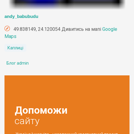
andy_babubudu
49.838149, 24.120054 Дивитись на мапі
Google
Maps
Каплиці
Блог admin
Допоможи
сайту