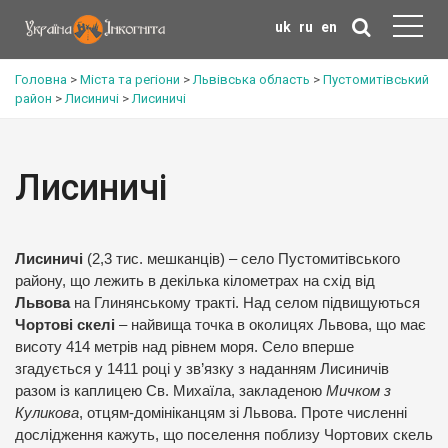
uk
ru
en
Головна
>
Міста та регіони
>
Львівська область
>
Пустомитівський
район
>
Лисиничі
>
Лисиничі
Лисиничі
Лисиничі
(2,3 тис. мешканців) – село Пустомитівського
району, що лежить в декілька кілометрах на схід від
Львова
на Глинянському тракті. Над селом підвищуються
Чортові скелі
– найвища точка в околицях Львова, що має
висоту 414 метрів над рівнем моря. Село вперше
згадується у 1411 році у зв’язку з наданням Лисиничів
разом із каплицею Св. Михаїла, закладеною
Мичком з
Куликова
, отцям-домініканцям зі Львова. Проте численні
дослідження кажуть, що поселення поблизу Чортових скель