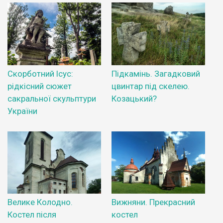
Скорботний Ісус:
Підкамінь. Загадковий
рідкісний сюжет
цвинтар під скелею.
сакральної скульптури
Козацький?
України
Велике Колодно.
Вижняни. Прекрасний
Костел після
костел