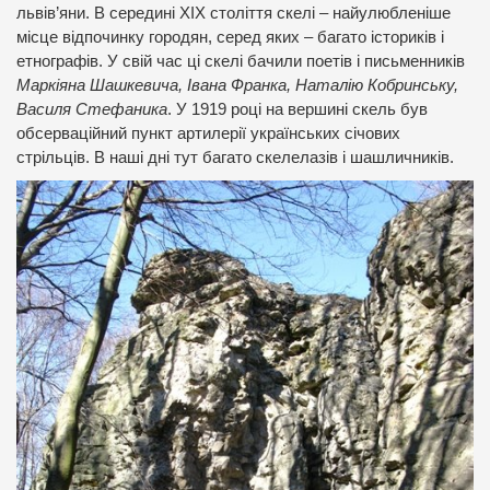
львів’яни. В середині ХІХ століття скелі – найулюбленіше
місце відпочинку городян, серед яких – багато істориків і
етнографів. У свій час ці скелі бачили поетів і письменників
Маркіяна Шашкевича, Івана Франка, Наталію Кобринську,
Василя Стефаника
. У 1919 році на вершині скель був
обсерваційний пункт артилерії українських січових
стрільців. В наші дні тут багато скелелазів і шашличників.