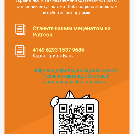
Україна Інкогніта - незалежний краєзнавчий проект,
створений ентузіастами. Щоб працювати далі, нам
потрібна ваша підтримка.
Станьте нашим меценатом на
Patreon
4149 6293 1537 9685
Карта ПриватБанк
Збір на оцифровку козацьких церков
(тисни на картинці, або скануй
посилання на збір monobank):