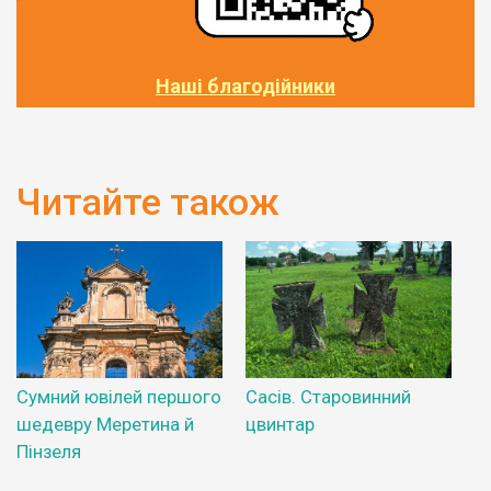
Наші благодійники
Читайте також
Сумний ювілей першого
Сасів. Старовинний
шедевру Меретина й
цвинтар
Пінзеля