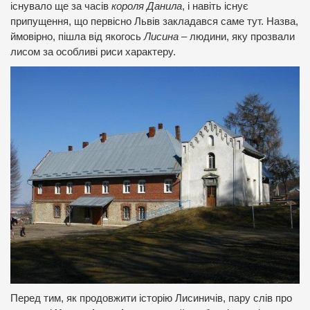
існувало ще за часів
короля Данила
, і навіть існує
припущення, що первісно Львів закладався саме тут. Назва,
ймовірно, пішла від якогось
Лисина
– людини, яку прозвали
лисом за особливі риси характеру.
Перед тим, як продовжити історію Лисиничів, пару слів про