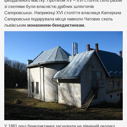
феодального маєтку. Протягом XV – XVI століть село разом
зі скелями були власністю дрібних шляхтичів
Сапоровських
. Наприкінці XVI століття власниця
Катерина
Сапоровська
подарувала місце навколо Чатових скель
львівським
монахиням-бенедиктинкам
.
У 1881 році бенедиктинки заснували на північній околиці