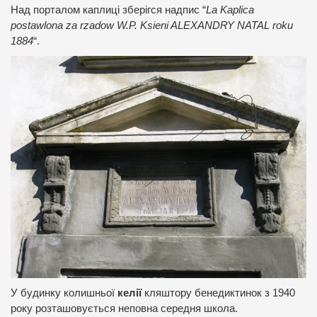
Над порталом каплиці зберігся надпис “
La Kaplica
postawlona za rzadow W.P. Ksieni ALEXANDRY NATAL roku
1884
“.
У будинку колишньої
келії
кляштору бенедиктинок з 1940
року розташовується неповна середня школа.