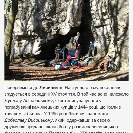
Повернемося до
Лисиничів
. Наступного разу поселення
згадується в середині XV століття. В той час воно належало
Дуславу Лисиницькому
, якого звинувачували у
пограбуванні кам’янецьких купців у 1444 році, що їхали з
товаром зі Львова. У 1496 році Лисиничі належали
Добеславу Висоцькому
, який, одержавши за своєю
дружиною придане, вклав його у розвиток лисиницького