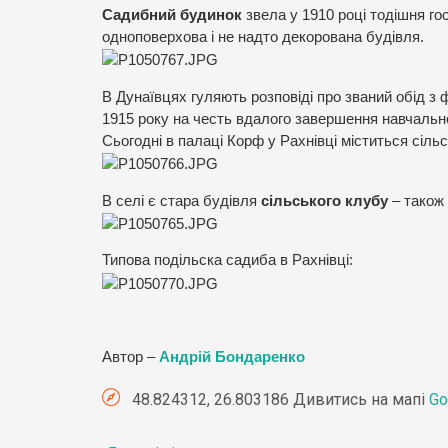
Садибний будинок
звела у 1910 році тодішня г
одноповерхова і не надто декорована будівля.
В Дунаївцях гуляють розповіді про званий обід 
1915 року на честь вдалого завершення навчальног
Сьогодні в палаці Корф у Рахнівці міститься сіль
В селі є стара будівля
сільського клубу
– також
Типова подільска садиба в Рахнівці:
Автор –
Андрій Бондаренко
48.824312, 26.803186 Дивитись на мапі
Go