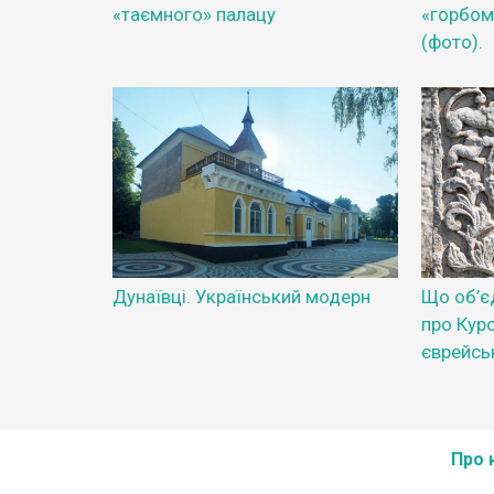
«таємного» палацу
«горбом
(фото).
Дунаївці. Український модерн
Що об’єд
про Куро
єврейсь
Про 