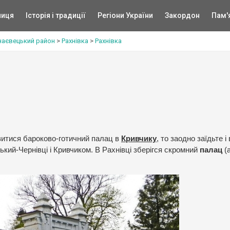
ниця
Історія і традиції
Регіони України
Закордон
Пам'
наєвецький район
>
Рахнівка
>
Рахнівка
итися бароково-готичний палац в
Кривчику
, то заодно заїдьте і 
кий-Чернівці і Кривчиком. В Рахнівці зберігся скромний
палац
(