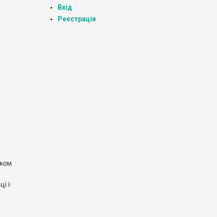
Вхід
Реєстрація
иком
і і