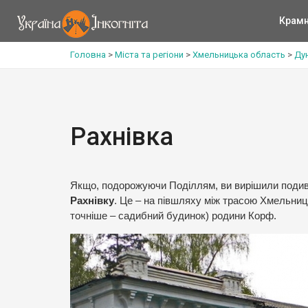
Крам
Головна
>
Міста та регіони
>
Хмельницька область
>
Ду
Рахнівка
Якщо, подорожуючи Поділлям, ви вирішили подив
Рахнівку
. Це – на півшляху між трасою Хмельниць
точніше – садибний будинок) родини Корф.