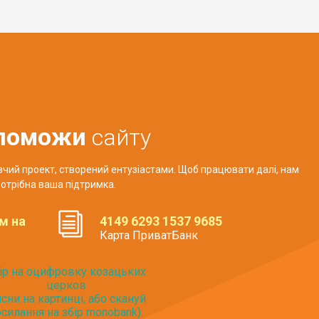
поможи
сайту
авчий проект, створений ентузіастами. Щоб працювати далі, нам
отрібна ваша підтримка.
м на
4149 6293 1537 9685
Карта ПриватБанк
ір на оцифровку козацьких
церков
исни на картинці, або скануй
силання на збір monobank):