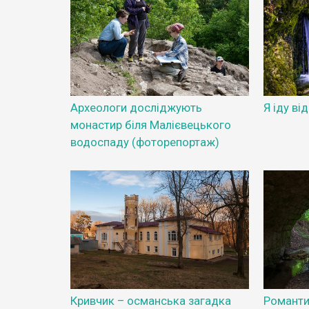
Археологи досліджують
Я іду ві
монастир біля Малієвецького
водоспаду (фоторепортаж)
Кривчик – османська загадка
Романтич