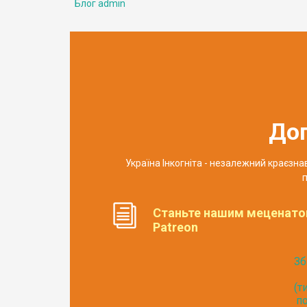
Блог admin
До
Україна Інкогніта - незалежний краєзн
п
Станьте нашим меценато
Patreon
Зб
(т
по