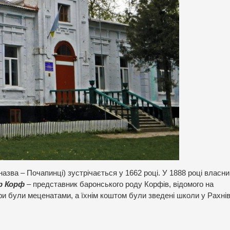
назва – Почапинці) зустрічається у 1662 році. У 1888 році власн
р Корф
– представник баронського роду Корфів, відомого на
фи були меценатами, а їхнім коштом були зведені школи у Рахнівц