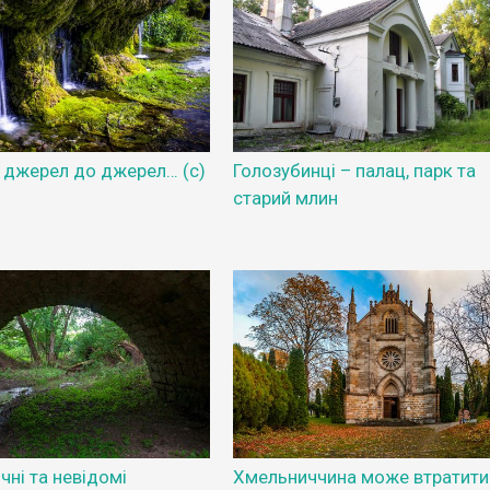
д джерел до джерел… (с)
Голозубинці – палац, парк та
старий млин
ні та невідомі
Хмельниччина може втратити