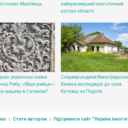
істочки» Маліївець
найкрасивіший неоготичний
костел області
нує українські казки
Слідами родини Виноградськи
чку Рябу, «Яйце-райце» і
Велика експедиція до села
ку мацеву в Сатанові?
Кутківці на Поділлі
нас
Стати автором
Підтримати сайт “Україна Інкогні