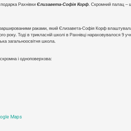
осподарка Рахнівки
Єлизавета-Софія Корф
. Скромний палац – 
з фаршированими раками, який Єлизавета-Софія Корф влаштувала
о року. Тоді в трикласній школі в Рахнівці нараховувалося 9 учн
ська загальноосвітня школа.
 скромна і одноповерхова:
ogle Maps