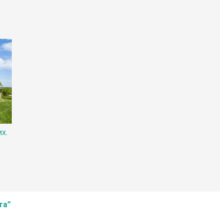
х.
та”