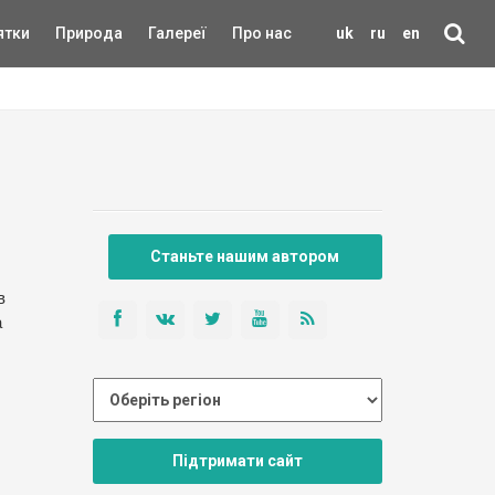
ятки
Природа
Галереї
Про нас
uk
ru
en
Станьте нашим автором
в
а
Підтримати сайт