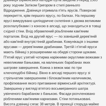
Дзвіниця Вірменської катедри була зведена з-перед 1565
року зодчим Затіком Григором в стилі раннього
Відродження. Дзвіниця отримала п’ять ярусів. Поверхові
перекриття, крім першого ярусу, по балках. На першому
ярусі вимурувано циліндричне склепіння з двома великими
розхпалубками і з конхою в апсиді, що знаходиться в товщі
східної стіни. Вхід обрамлений різьбленим кам’яним
порталом. Вхід на другий ярус — по зовнішній дерев’яній
або кам’яній внутрістінній драбинам. Комунікація з іншими
ярусами — дерев’яними драбинами. Третій і п’ятий яруси
мають бійниці з розширеними на обидві сторони щоками.
П’ятий ярус узятий чотирма наріжними округлими вежками з
невеликими баньками, на маленьких барабанах яких
шатрове завершення. Кожна з вежок має по три
ключоподібні бійниці. Вікно в апсиді першого ярусу зі
стрільчатим завершенням і білокам’яним наличником,
профілювання якого притаманне вірменській архітектурі.
Завершена у вигляді втятого восьмигранного шатра
увінченого барабаном з банькою. Фасади розчленовано
різбленими кам’яними карнизами. Стіни потиньковані.
Висота дзвіниці сягає 38 метрів. В проекції споруда майже