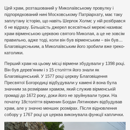
Цей храм, розташований у Миколаївському провулку і
підпорядкований нині Московському Патріархату, має таку
заплутану історію, що навіть Шерлок Холмс у ній розібрався
б не відразу. Більшість джерел всесвітньої мережі називає
храм вірменською церквою святого Миколая, а це не зовсім
правильно, адже тоді, коли він був вірменським – він був…
Благовіщесньким, а Миколаївським його зробили вже греко-
католики.
Перший храм на цьому місці вірмени збудували у 1398 році.
Він був дерев’яним і з 15 століття його знали як
Благовіщенський. У 1577 році церкву Благовіщення
Пресвятої Богородиці відбудували у камені й вона була
значним за розмірами храмом, який служив вірменській
громаді до 1672 року, доки його не зруйнували турки. На
початку 18століття вірменин Богдан Лятинович відбудував
храм, але у значно менших розмірах. Після відновлення
собору у 1767 році ця церква виконувала функції каплички.