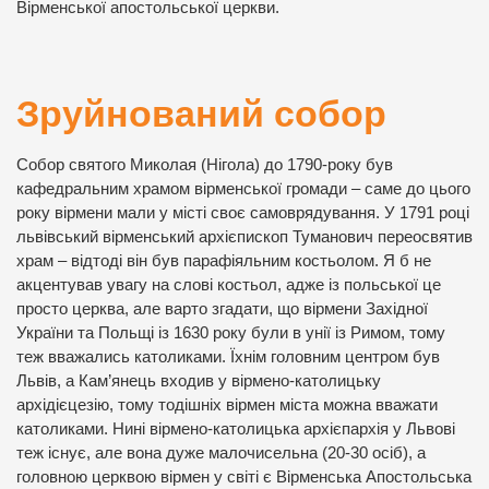
Вірменської апостольської церкви.
Зруйнований собор
Собор святого Миколая (Нігола) до 1790-року був
кафедральним храмом вірменської громади – саме до цього
року вірмени мали у місті своє самоврядування. У 1791 році
львівський вірменський архієпископ Туманович переосвятив
храм – відтоді він був парафіяльним костьолом. Я б не
акцентував увагу на слові костьол, адже із польської це
просто церква, але варто згадати, що вірмени Західної
України та Польщі із 1630 року були в унії із Римом, тому
теж вважались католиками. Їхнім головним центром був
Львів, а Кам’янець входив у вірмено-католицьку
архідієцезію, тому тодішніх вірмен міста можна вважати
католиками. Нині вірмено-католицька архієпархія у Львові
теж існує, але вона дуже малочисельна (20-30 осіб), а
головною церквою вірмен у світі є Вірменська Апостольська