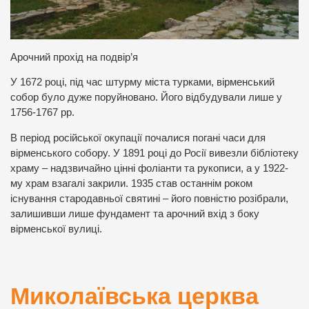
Арочний прохід на подвір’я
У 1672 році, під час штурму міста турками, вірменський
собор було дуже поруйновано. Його відбудували лише у
1756-1767 рр.
В період російської окупації почалися погані часи для
вірменського собору. У 1891 році до Росії вивезли бібліотеку
храму – надзвичайно цінні фоліанти та рукописи, а у 1922-
му храм взагалі закрили. 1935 став останнім роком
існування стародавньої святині – його повністю розібрали,
залишивши лише фундамент та арочний вхід з боку
вірменської вулиці.
Миколаївська церква