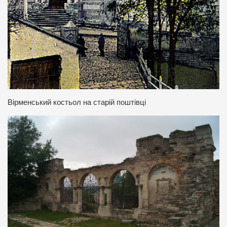
Вірменський костьол на старій поштівці