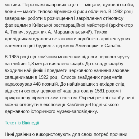
мотиви. Персонажі жанрових сцен — міщани, духовні особи,
воїни — мають типово вірменські риси обличчя. В 1982 році
завершені роботи з розчищення і закріплення стінопису
фахівцями з Київської реставраційної майстерні (архітектор
А. Тюпич, художник А. Марампольський). Також
дослідникам вдалося встановити подібність архітектурних
елементів цієї будівлі з церквою Аменапркіч в Санаїні.
В 1985 році під кам’яним мощенням підлоги першого ярусу,
на глибині 1,8 метра виявлено скарб. До складу скарбу
входили найцінніші предмети церковного начиння заховані
священиками в 1922 році. Список знайдених предметів
нараховував 448 позицій. До найцікавіших знахідок слід
віднести основу церковної чаші датовану 1581 роком і
прикрашену вірменським текстом. Окремі речі зі скарбу нині
можна оглянути в експозиції Кам’янець-Подільського
державного історичного музею-заповіднику.
Текст із Вікіпедії
Нині дзвіницю використовують для своїх потреб прочани