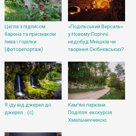
Цегла з підписом
«Подільський Версаль»
барона та присмаком
у Новому Поріччі:
пива і горілки
недобуд Мнішків чи
(фоторепортаж)
творіння Скібнєвських?
Я іду від джерел до
Кам’яні паркани
джерел… (с)
Поділля: екскурсія
Хмельниччиною