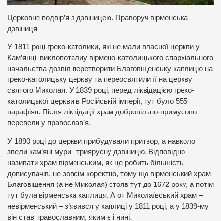
Церковне подвір’я з дзвіницею. Праворуч вірменська
дзвіниця
У 1811 році греко-католики, які не мали власної церкви у
Кам’янці, виклопоталиу вірмено-католицького єпархіального
начальства дозвіл перетворити Благовіщенську каплицю на
греко-католицьку церкву та переосвятили її на церкву
святого Миколая. У 1839 році, перед ліквідацією греко-
католицької церкви в Російській імперії, тут було 555
парафіян. Після ліквідації храм добровільно-примусово
перевели у православ’я.
У 1890 році до церкви прибудували притвор, а навколо
звели кам’яні мури і триярусну дзвіницю. Відповідно
називати храм вірменським, як це робить більшість
дописувачів, не зовсім коректно, тому що вірменський храм
Благовіщення (а не Миколая) стояв тут до 1672 року, а потім
тут була вірменська каплиця. А от Миколаївський храм –
невірменський – з’явився у каплиці у 1811 році, а у 1839-му
він став православним, яким є і нині.