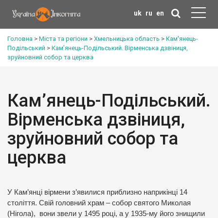
uk
ru
en
Головна
>
Міста та регіони
>
Хмельницька область
>
Кам'янець-
Подільський
>
Кам’янець-Подільський. Вірменська дзвіниця,
зруйновний собор та церква
Кам’янець-Подільський.
Вірменська дзвіниця,
зруйновний собор та
церква
У Кам’янці вірмени з’явилися приблизно наприкінці 14
століття. Свій головний храм – собор святого Миколая
(Нігола), вони звели у 1495 році, а у 1935-му його знищили