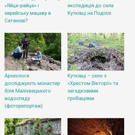
«Яйце-райце» і
експедиція до села
єврейську мацеву в
Кутківці на Поділлі
Сатанові?
Археологи
Кутківці – село з
досліджують монастир
«Хрестом Вікторії» та
біля Малієвецького
загадковими
водоспаду
гробівцями
(фоторепортаж)