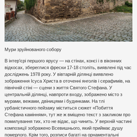
Мури зруйнованого собору
В інтер’єрі першого ярусу — на стінах, консі і в віконних
відкосах, збереглися фрески 17-18 століть, виявлені під час
досліджень 1978 року. У вівтарній ділянці виявлено
зображення Ісуса Христа в оточенні янголів і серафимів, на
північній стіні — сцени з життя Святого Стефана. У
центральній ділянці, навпроти входу, зображено місто з
мурами, вежами, двіницями і будинками. На тлі
урбаністичного пейзажу міститься сюжет «Побиття
Стефана камінням», тут же ж вміщено текст з закликом про
помилування тих, хто не відає, що чинить. У верхній частині
композиції зображено Всевишнього, який приймає душу
померлого. Крім того, розписи багаті на орнаментальні