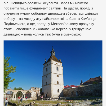
більшовицько-російські окупанти. Зараз ми можемо
побачити лише фундамент святині. На щастя, поряд із
оточеним муром соборним дворищем збереглася двіниця
собору – на мою думку найколоритніша башта Кам’янця-
Подільського, а ще, поряд, у Миколаївському провулку
стоїть невеличка Миколаївська церква із триярусною
дзвіницею – вона колись теж була вірменською.