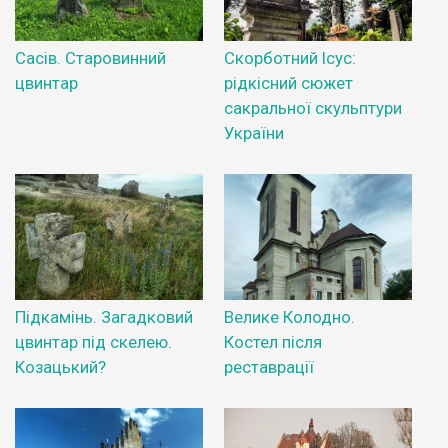
Сасів. Старовинний
Скорботний Ісус:
цвинтар
рідкісний сюжет
сакральної скульптури
України
Підкамінь. Загадковий
Велике Колодно.
цвинтар під скелею.
Костел після
Козацький?
реставрації