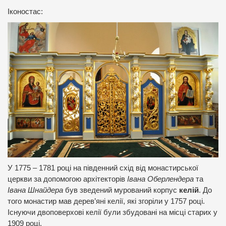
Іконостас:
У 1775 – 1781 році на південний схід від монастирської
церкви за допомогою архітекторів
Івана Оберлендера
та
Івана Шнайдера
був зведений мурований корпус
келій
. До
того монастир мав дерев’яні келії, які згоріли у 1757 році.
Існуючи двоповерхові келії були збудовані на місці старих у
1909 році.