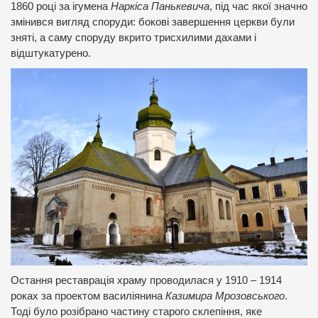
1860 році за ігумена
Наркіса Панькевича
, під час якої значно
змінився вигляд споруди: бокові завершення церкви були
зняті, а саму споруду вкрито трисхилими дахами і
відштукатурено.
Остання реставрація храму проводилася у 1910 – 1914
роках за проектом василіянина
Казимира Мрозовського
.
Тоді було розібрано частину старого склепіння, яке