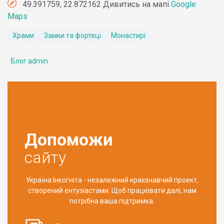
49.391759, 22.872162 Дивитись на мапі
Google
Maps
Храми
Замки та фортеці
Монастирі
Блог admin
Допоможи
сайту
Україна Інкогніта - незалежний краєзнавчий проект,
створений ентузіастами. Щоб працювати далі, нам
потрібна ваша підтримка.