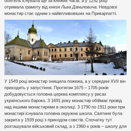
обитель існувала ще за княжих часів, а у 1292 році
отримала грамоту від
князя Льва Даниловича
. Невдовзі
монастир стає одним з найвпливовіших на Прикарпатті.
У 1549 році монастир знищила пожежа, а у середині XVII він
приходить у запустіння. Протягом 1675 – 1705 років
добудовується головна церква комплексу у рисах
українського бароко. З 1691 року монастир обіймає провід
над іншими монастирями в околиці. З 1790 по 1911 роки при
монастирі існувала головна окружна школа. Святиня була
закрита у 1939 році з приходом совєтів. Спочатку тут
розташували військовий склад, а з 1960-х років – школу для