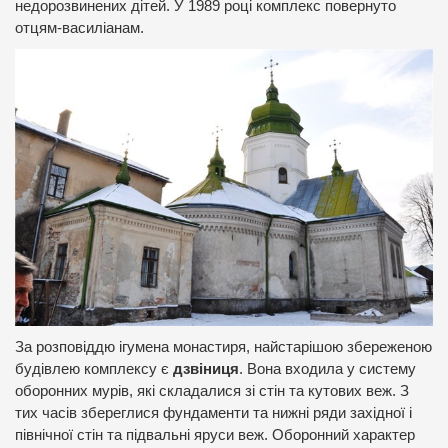
недорозвинених дітей. У 1989 році комплекс повернуто
отцям-василіанам.
За розповіддю ігумена монастиря, найстарішою збереженою
будівлею комплексу є
дзвіниця
. Вона входила у систему
оборонних мурів, які складалися зі стін та кутових веж. З
тих часів збереглися фундаменти та нижні ряди західної і
північної стін та підвальні яруси веж. Оборонний характер