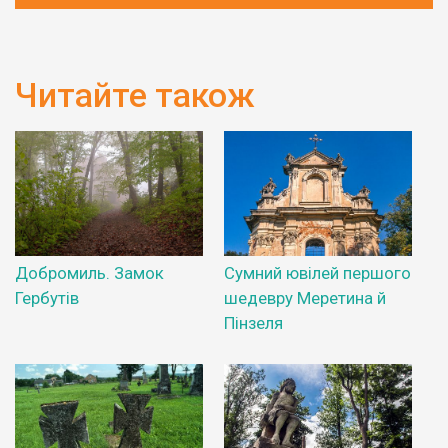
Читайте також
Добромиль. Замок
Сумний ювілей першого
Гербутів
шедевру Меретина й
Пінзеля