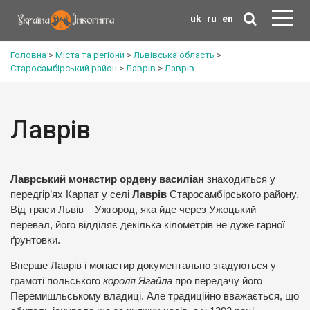
uk
ru
en
Головна
>
Міста та регіони
>
Львівська область
>
Старосамбірський район
>
Лаврів
>
Лаврів
Лаврів
Лаврський монастир ордену василіан
знаходиться у
передгір’ях Карпат у селі
Лаврів
Старосамбірського району.
Від траси Львів – Ужгород, яка йде через Ужоцький
перевал, його відділяє декілька кілометрів не дуже гарної
ґрунтовки.
Вперше Лаврів і монастир документально згадуються у
грамоті польського
короля Ягайла
про передачу його
Перемишльському владиці. Але традиційно вважається, що