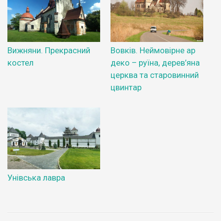
Вижняни. Прекрасний
Вовків. Неймовірне ар
костел
деко – руїна, дерев’яна
церква та старовинний
цвинтар
Унівська лавра