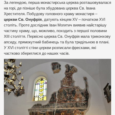
За легендою, перша монастирська церква розташовувалася
на горі, де пізніше була збудована церква Св. Івана
Хрестителя. Побудову головного храму монастиря –
церкви Св. Онуфрія
, датують кінцем XV – початком XVI
століть. Проте дослідник Іван Могитич виявив найстарішу
частину храму, що, можливо, походить з першої половини
ХІІІ століття. Первісно церква Св. Онуфрія мала триконхову
апсиду, прямокутний бабинець та була тридільною в плані.
У XVI столітті стіни церкви розписали фресками, які
частково збереглися до наших часів.