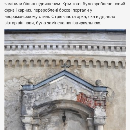
замінили більш підвищеним. Крім того, було зроблено новий
фриз і карниз, перероблені бокові портали у
неороманському стилі. Стрільчаста арка, яка відділяла
вівтар він нави, була замінена напівциркульною.