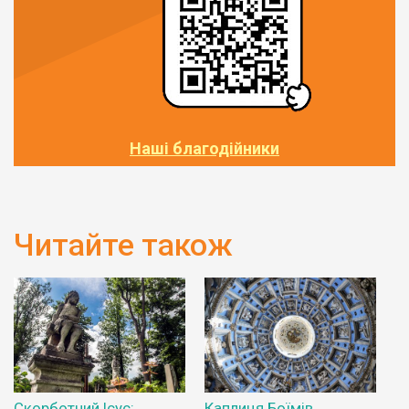
Наші благодійники
Читайте також
Скорботний Ісус:
Каплиця Боїмів.