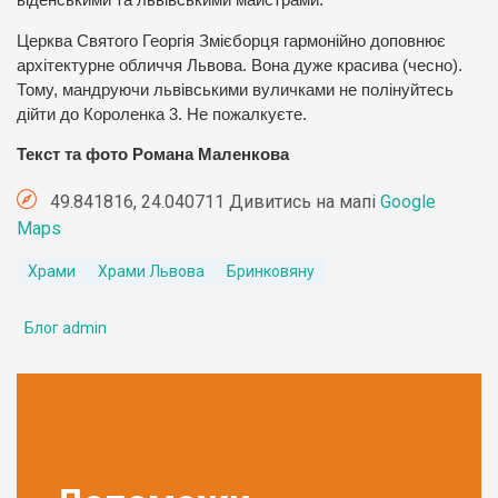
віденськими та львівськими майстрами.
Церква Святого Георгія Змієборця гармонійно доповнює
архітектурне обличчя Львова. Вона дуже красива (чесно).
Тому, мандруючи львівськими вуличками не полінуйтесь
дійти до Короленка 3. Не пожалкуєте.
Текст та фото Романа Маленкова
49.841816, 24.040711 Дивитись на мапі
Google
Maps
Храми
Храми Львова
Бринковяну
Блог admin