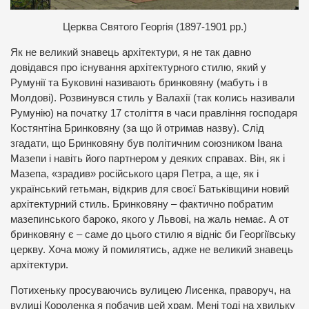
Церква Святого Георгія (1897-1901 рр.)
Як не великий знавець архітектури, я не так давно
довідався про існування архітектурного стилю, який у
Румунії та Буковині називають бринковяну (мабуть і в
Молдові). Розвинувся стиль у Валахії (так колись називали
Румунію) на початку 17 століття в часи правління господаря
Костянтіна Бринковяну (за що й отримав назву). Слід
згадати, що Бринковяну був політичним союзником Івана
Мазепи і навіть його партнером у деяких справах. Він, як і
Мазепа, «зрадив» російського царя Петра, а ще, як і
український гетьман, відкрив для своєї Батьківщини новий
архітектурний стиль. Бринковяну – фактично побратим
мазепинського бароко, якого у Львові, на жаль немає. А от
бринковяну є – саме до цього стилю я відніс би Георгіївську
церкву. Хоча можу й помилятись, адже не великий знавець
архітектури.
Потихеньку просуваючись вулицею Лисенка, праворуч, на
вулиці Короленка я побачив цей храм. Мені тоді на хвильку