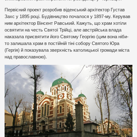
Первісний проект розробив віденський архітектор Густав
Захс у 1895 році. Будівництво почалося у 1897-му. Керував
ним архітектор Вінсент Равський. Кажуть, що храм хотіли
освятити на честь Святої Трійці, але австрійська влада
наказала присвятити його Святому Георгію (цим вона ніби-
то залишала храм в постійній тіні собору Святого Юра
(Гергія) й показувала зверхність католицької громади міста
над православною).