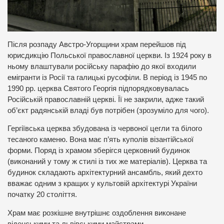
Після розпаду Австро-Угорщини храм перейшов під
юрисдикцію Польської православної церкви. Із 1924 року в
ньому влаштували російську парафію до якої входили
емігранти із Росії та галицькі русофіли. В період із 1945 по
1990 рр. церква Святого Георгія підпорядковувалась
Російській православній церкві. Її не закрили, адже такий
об’єкт радянській владі був потрібен (зрозуміло для чого).
Гергіївська церква збудована із червоної цегли та білого
тесаного каменю. Вона має п’ять куполів візантійської
форми. Поряд із храмом зберігся церковний будинок
(виконаний у тому ж стилі із тих же матеріалів). Церква та
будинок складають архітектурний ансамбль, який дехто
вважає одним з кращих у культовій архітектурі України
початку 20 століття.
Храм має розкішне внутрішнє оздоблення виконане