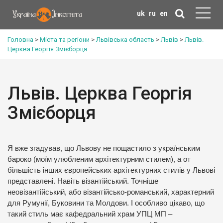
uk
ru
en
Головна
>
Міста та регіони
>
Львівська область
>
Львів
>
Львів.
Церква Георгія Змієборця
Львів. Церква Георгія
Змієборця
Я вже згадував, що Львову не пощастило з українським
бароко (моїм улюбленим архітектурним стилем), а от
більшість інших європейських архітектурних стилів у Львові
представлені. Навіть візантійський. Точніше
неовізантійський, або візантійсько-романський, характерний
для Румунії, Буковини та Молдови. І особливо цікаво, що
такий стиль має кафедральний храм УПЦ МП –