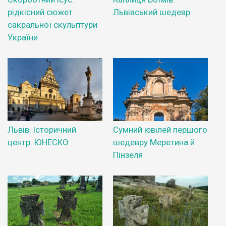
рідкісний сюжет
Львівський шедевр
сакральної скульптури
України
Львів. Історичний
Сумний ювілей першого
центр. ЮНЕСКО
шедевру Меретина й
Пінзеля