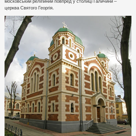
московський релігійний повпред у столиці Галичини –
церква Святого Георгія.