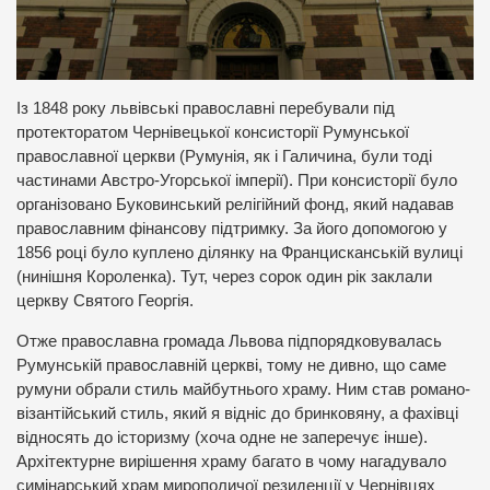
Із 1848 року львівські православні перебували під
протекторатом Чернівецької консисторії Румунської
православної церкви (Румунія, як і Галичина, були тоді
частинами Австро-Угорської імперії). При консисторії було
організовано Буковинський релігійний фонд, який надавав
православним фінансову підтримку. За його допомогою у
1856 році було куплено ділянку на Францисканській вулиці
(нинішня Короленка). Тут, через сорок один рік заклали
церкву Святого Георгія.
Отже православна громада Львова підпорядковувалась
Румунській православній церкві, тому не дивно, що саме
румуни обрали стиль майбутнього храму. Ним став романо-
візантійський стиль, який я відніс до бринковяну, а фахівці
відносять до історизму (хоча одне не заперечує інше).
Архітектурне вирішення храму багато в чому нагадувало
симінарський храм мирополичої резиденції у Чернівцях