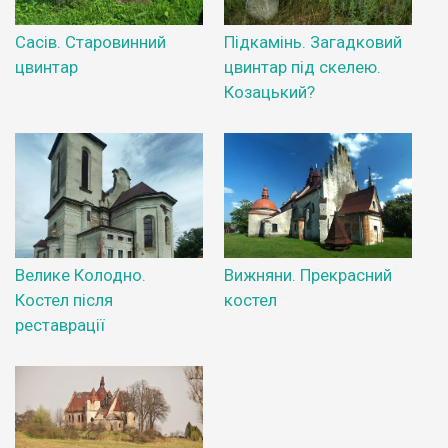
Сасів. Старовинний
Підкамінь. Загадковий
цвинтар
цвинтар під скелею.
Козацький?
Велике Колодно.
Вижняни. Прекрасний
Костел після
костел
реставрації