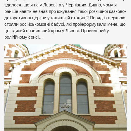
здалося, що я не у Львові, а у Чернівцях. Дивно, чому я
раніше навіть не знав про існування такої розкішної казково-
декоративної церкви у галицькій столиці? Поряд із церквою
стояли російськомовні бабусі, які проінформували мене, що
це єдиний правильний храм у Львові. Правильний у
релігійному сенсі…