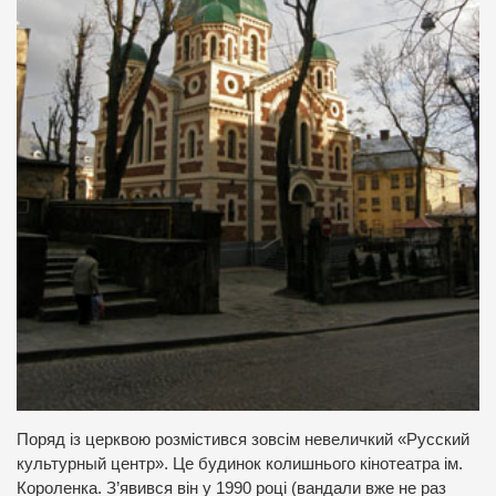
Поряд із церквою розмістився зовсім невеличкий «Русский
культурный центр». Це будинок колишнього кінотеатра ім.
Короленка. З’явився він у 1990 році (вандали вже не раз