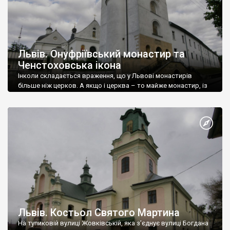
Львів. Онуфріївський монастир та
Ченстоховська ікона
Інколи складається враження, що у Львові монастирів
більше ніж церков. А якщо і церква – то майже монастир, із
купою усіляких прибудов і т.д.
Львів. Костьол Святого Мартина
На тупиковій вулиці Жовківській, яка з’єднує вулиці Богдана