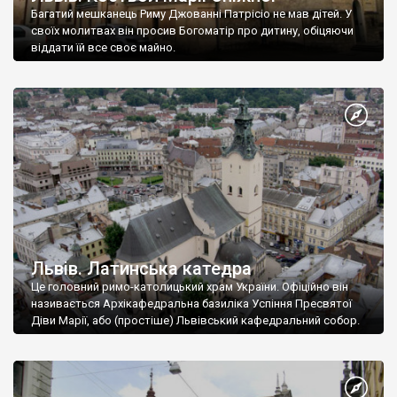
Багатий мешканець Риму Джованні Патрісіо не мав дітей. У
своїх молитвах він просив Богоматір про дитину, обіцяючи
віддати їй все своє майно.
Львів. Латинська катедра
Це головний римо-католицький храм України. Офіційно він
називається Архікафедральна базиліка Успіння Пресвятої
Діви Марії, або (простіше) Львівський кафедральний собор.