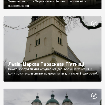
Хмельницького та Януша стоїть Церква християн віри
євангельської.
Львів. Церква Параскеви П’ятниці
Важко зрозуміти чим керувалися давньоруські християни
коли призначали святих покровителів для тих чи інших речей.