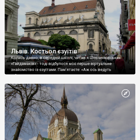
Львів. Костьол єзуїтів
Колись давно, в середній школі, читав я Шевченківських
«Гайдамаків» - тоді відбулося моє перше віртуальне
знайомство із єзуїтами. Пам’ятаєте: «Аж ось ведуть
гайдамаки