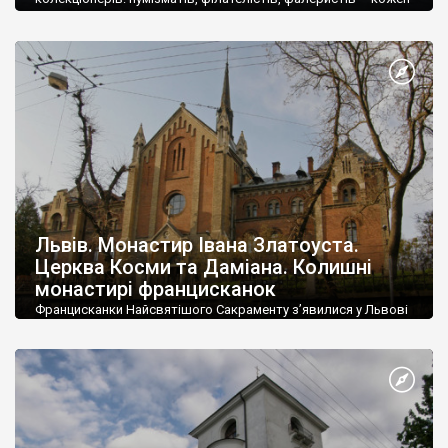
колекціонує щось своє, а краще – збирачів нецке –
дрібнесеньких японських фігур
Львів. Монастир Івана Златоуста.
Церква Косми та Даміана. Колишні
монастирі францисканок
Францисканки Найсвятішого Сакраменту з’явилися у Львові
восени 1873 року.