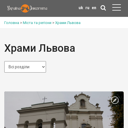
uk
ru
en
Головна
>
Міста та регіони
>
Храми Львова
Храми Львова