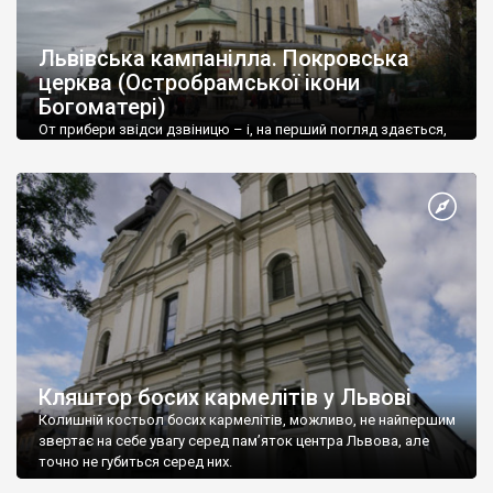
Львівська кампанілла. Покровська
церква (Остробрамської ікони
Богоматері)
От прибери звідси дзвіницю – і, на перший погляд здається,
що нічого особливого храм Богоматері Остробрамської не
представлятиме.
Кляштор босих кармелітів у Львові
Колишній костьол босих кармелітів, можливо, не найпершим
звертає на себе увагу серед пам’яток центра Львова, але
точно не губиться серед них.