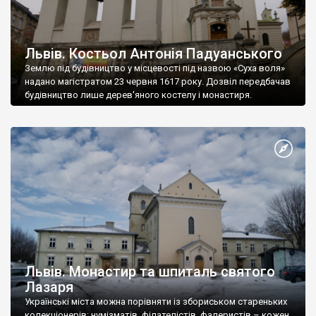
Львів. Костьол Антонія Падуанського
Землю під будівництво у місцевості під назвою «Суха воля»
надано магістратом 23 червня 1617 року. Дозвіл передбачав
будівництво лише дерев'яного костелу і монастиря.
Львів. Монастир та шпиталь святого
Лазаря
Українські міста можна порівняти із збориськом стареньких
колекціонерів: нумізматів, філателістів, фалеристів – кожен