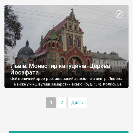
Львів. Монастир капуцинів. Церква
Йосафата
Цей величний храм розташований зовсім не в центрі Львова
– майже у кінці вулиці Замарстинівської (буд. 134). Колись це
було село Замарстинів.
1
2
Далі »