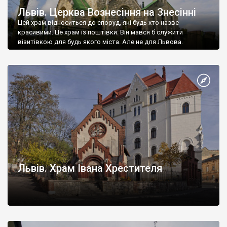
Львів. Церква Вознесіння на Знесінні
Цей храм відноситься до споруд, які будь хто назве
красивими. Це храм із поштівки. Він мався б служити
візитівкою для будь якого міста. Але не для Львова.
Львів. Храм Івана Хрестителя