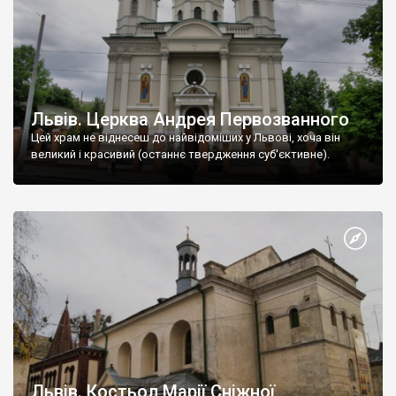
Львів. Церква Андрея Первозванного
Цей храм не віднесеш до найвідоміших у Львові, хоча він
великий і красивий (останнє твердження суб'єктивне).
Львів. Костьол Марії Сніжної