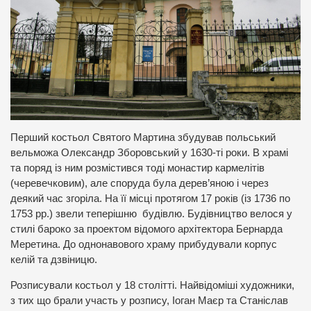
Перший костьол Святого Мартина збудував польський
вельможа Олександр Зборовський у 1630-ті роки. В храмі
та поряд із ним розмістився тоді монастир кармелітів
(черевечковим), але споруда була дерев’яною і через
деякий час згоріла. На її місці протягом 17 років (із 1736 по
1753 рр.) звели теперішню будівлю. Будівництво велося у
стилі бароко за проектом відомого архітектора Бернарда
Меретина. До однонавового храму прибудували корпус
келій та дзвіницю.
Розписували костьол у 18 столітті. Найвідоміші художники,
з тих що брали участь у розпису, Іоган Маєр та Станіслав