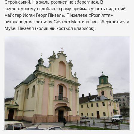
Строїнський. На жаль розписи не збереглися. В
скульптурному оздоблені храму приймав участь видатний
майстер Йоган Георг Пінзель. Пінзелеве «Розп’яття»
виконане для костьолу Святого Мартина нині зберігається у
Музеї Пінзеля (колишній костьол кларисок).