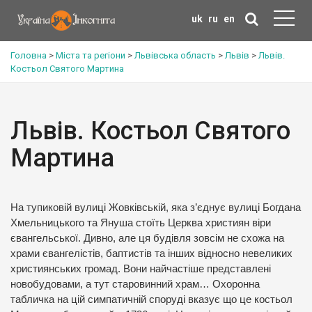
uk
ru
en
Головна
>
Міста та регіони
>
Львівська область
>
Львів
>
Львів.
Костьол Святого Мартина
Львів. Костьол Святого
Мартина
На тупиковій вулиці Жовківській, яка з’єднує вулиці Богдана
Хмельницького та Януша стоїть Церква християн віри
євангельської. Дивно, але ця будівля зовсім не схожа на
храми євангелістів, баптистів та інших відносно невеликих
християнських громад. Вони найчастіше представлені
новобудовами, а тут старовинний храм… Охоронна
табличка на цій симпатичній споруді вказує що це костьол