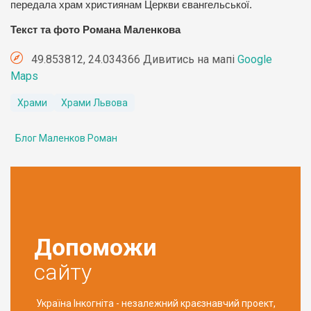
передала храм християнам Церкви євангельської.
Текст та фото Романа Маленкова
49.853812, 24.034366 Дивитись на мапі
Google
Maps
Храми
Храми Львова
Блог Маленков Роман
Допоможи
сайту
Україна Інкогніта - незалежний краєзнавчий проект,