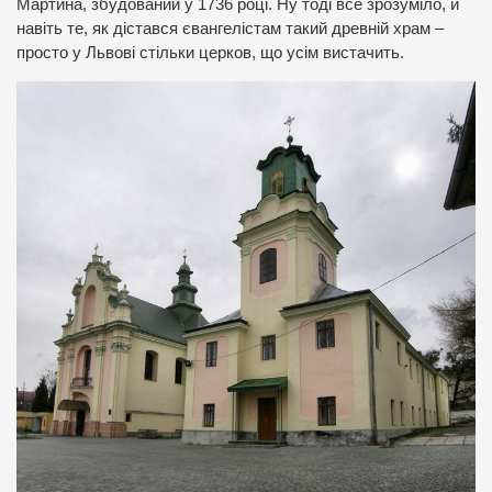
Мартина, збудований у 1736 році. Ну тоді все зрозуміло, й
навіть те, як дістався євангелістам такий древній храм –
просто у Львові стільки церков, що усім вистачить.