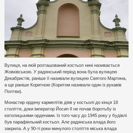
Вулиця, на якій розташований костьол нині називається
Жовківською. У радянський період вона була вулицею
Декабристів, раніше її називали вулицею Святого Мартина,
а ще раніше Коритною (Коритом називали один із рукавів
Полтви).
Монастир ордену кармелітів діяв у костьолі до кінця 18
століття, доки імператор Йосип ІІ не почав боротьбу із
католицькими орденами. Із того часу до 1945 року у будівлі
був парафіяльний костьол. Але радянська влада його
закрила. А у 90-ті роки минулого століття міська влада