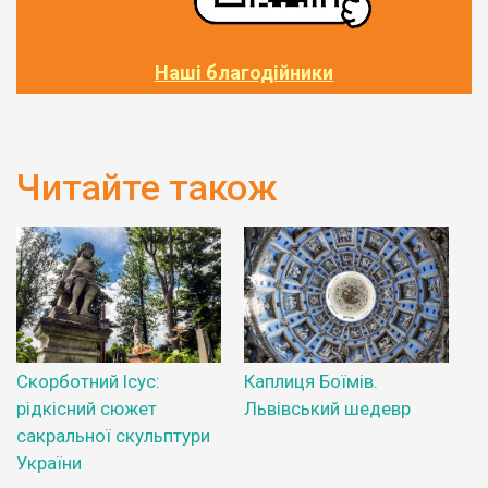
Наші благодійники
Читайте також
Скорботний Ісус:
Каплиця Боїмів.
рідкісний сюжет
Львівський шедевр
сакральної скульптури
України