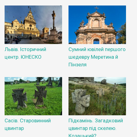
Львів. Історичний
Сумний ювілей першого
центр. ЮНЕСКО
шедевру Меретина й
Пінзеля
Сасів. Старовинний
Підкамінь. Загадковий
цвинтар
цвинтар під скелею.
Козацький?