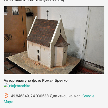
яких є власне макетом даного храму.
Автор тексту та фото Роман Бречко
rbrechko
49.846849, 24.030538 Дивитись на мапі
Google
Maps