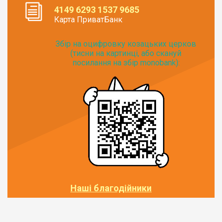
4149 6293 1537 9685
Карта ПриватБанк
Збір на оцифровку козацьких церков
(тисни на картинці, або скануй
посилання на збір monobank):
Наші благодійники