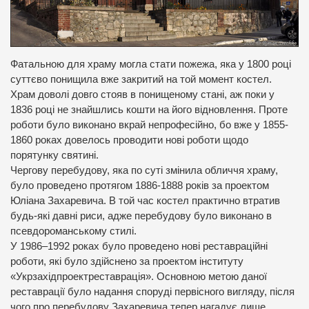
Фатальною для храму могла стати пожежа, яка у 1800 році
суттєво понищила вже закритий на той момент костел.
Храм доволі довго стояв в понищеному стані, аж поки у
1836 році не знайшлись кошти на його відновлення. Проте
роботи було виконано вкрай непрофесійно, бо вже у 1855-
1860 роках довелось проводити нові роботи щодо
порятунку святині.
Чергову перебудову, яка по суті змінила обличчя храму,
було проведено протягом 1886-1888 років за проектом
Юліана Захаревича. В той час костел практично втратив
будь-які давні риси, адже перебудову було виконано в
псевдороманському стилі.
У 1986–1992 роках було проведено нові реставраційні
роботи, які було здійснено за проектом інституту
«Укрзахідпроектреставрація». Основною метою даної
реставрації було надання споруді первісного вигляду, після
чого про перебудову Захаревича тепер нагадує лише