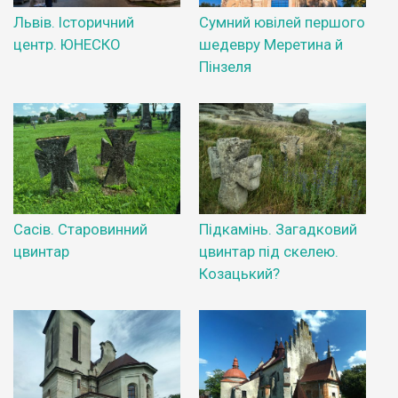
Львів. Історичний
Сумний ювілей першого
центр. ЮНЕСКО
шедевру Меретина й
Пінзеля
Сасів. Старовинний
Підкамінь. Загадковий
цвинтар
цвинтар під скелею.
Козацький?