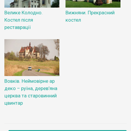
Велике Колодно.
Вижняни. Прекрасний
Костел після
костел
реставрації
Вовків. Неймовірне ар
деко – руїна, дерев’яна
церква та старовинний
цвинтар