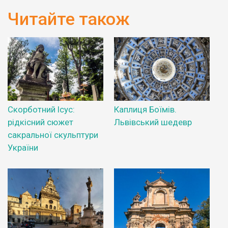
Читайте також
Скорботний Ісус:
Каплиця Боїмів.
рідкісний сюжет
Львівський шедевр
сакральної скульптури
України