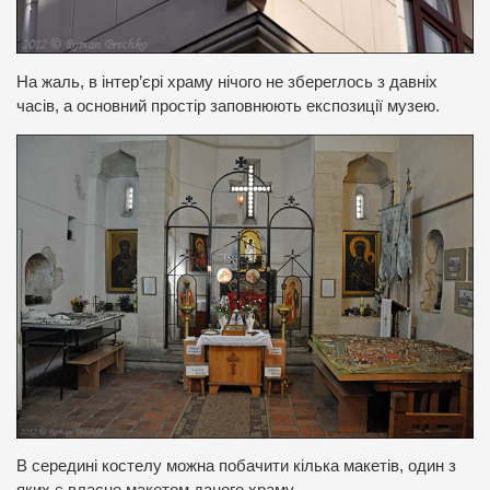
На жаль, в інтер’єрі храму нічого не збереглось з давніх
часів, а основний простір заповнюють експозиції музею.
В середині костелу можна побачити кілька макетів, один з