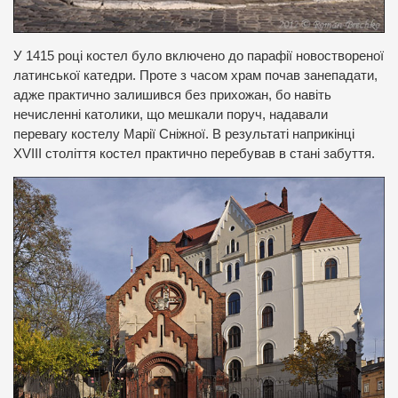
У 1415 році костел було включено до парафії новоствореної
латинської катедри. Проте з часом храм почав занепадати,
адже практично залишився без прихожан, бо навіть
нечисленні католики, що мешкали поруч, надавали
перевагу костелу Марії Сніжної. В результаті наприкінці
ХVІІІ століття костел практично перебував в стані забуття.