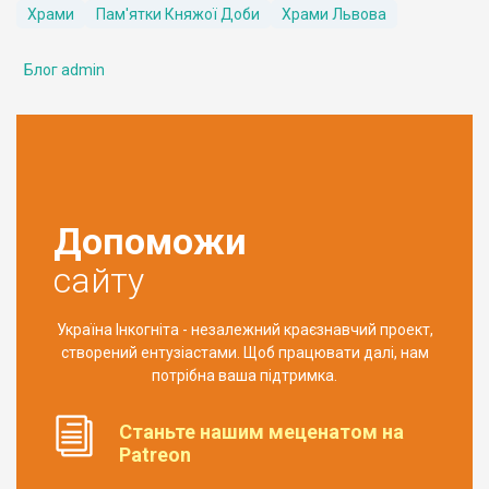
Храми
Пам'ятки Княжої Доби
Храми Львова
Блог admin
Допоможи
сайту
Україна Інкогніта - незалежний краєзнавчий проект,
створений ентузіастами. Щоб працювати далі, нам
потрібна ваша підтримка.
Станьте нашим меценатом на
Patreon