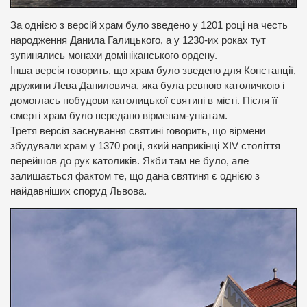
За однією з версій храм було зведено у 1201 році на честь
народження Данила Галицького, а у 1230-их роках тут
зупинялись монахи домініканського ордену.
Інша версія говорить, що храм було зведено для Констанції,
дружини Лева Даниловича, яка була ревною католичкою і
домоглась побудови католицької святині в місті. Після її
смерті храм було передано вірменам-уніатам.
Третя версія заснування святині говорить, що вірмени
збудували храм у 1370 році, який наприкінці ХІV століття
перейшов до рук католиків. Якби там не було, але
залишається фактом те, що дана святиня є однією з
найдавніших споруд Львова.