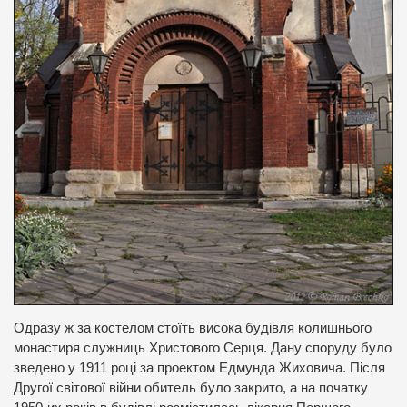
Одразу ж за костелом стоїть висока будівля колишнього
монастиря служниць Христового Серця. Дану споруду було
зведено у 1911 році за проектом Едмунда Жиховича. Після
Другої світової війни обитель було закрито, а на початку