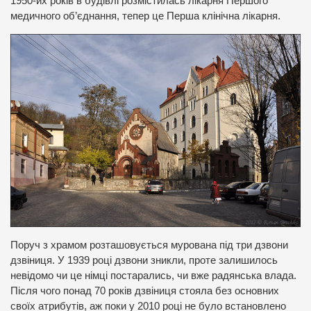
1950-их років в будівлі розмістилась лікарня Першого
медичного об’єднання, тепер це Перша клінічна лікарня.
Поруч з храмом розташовується мурована під три дзвони
дзвіниця. У 1939 році дзвони зникли, проте залишилось
невідомо чи це німці постарались, чи вже радянська влада.
Після чого понад 70 років дзвіниця стояла без основних
своїх атрибутів, аж поки у 2010 році не було встановлено